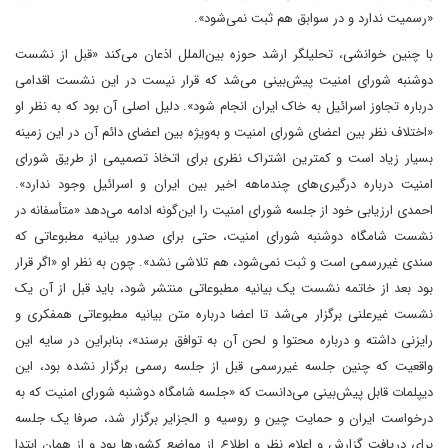
«رسمیت ندارد و در سوابق هم ثبت نمی‌شود».
با چنین خوانشی، تحلیلگر ارشد حوزه بین‌الملل اذعان می‌کند «قبل از نشست
دوشنبه شورای امنیت پیش‌بینی می‌شد که قرار نیست در این نشست اقدامی
درباره تجاوز اسرائیل به خاک ایران انجام شود». دلیل اصلی آن بود که به نظر او
«اختلاف نظر بین اعضای شورای امنیت و به‌ویژه بین اعضای دائم آن در این زمینه
بسیار زیاد است و کمترین اشتراک نظری برای اتخاذ تصمیمی از طریق شورای
امنیت درباره درگیری‌های چندماهه اخیر بین ایران و اسرائیل وجود ندارد».
احمدی ارزیابی خود از جلسه شورای امنیت را این‌گونه ادامه می‌دهد «متأسفانه در
نشست شامگاه دو‌شنبه شورای امنیت، حتی برای صدور بیانیه مطبوعاتی که
سندی غیررسمی است و ثبت نمی‌شود، هم تلاشی نشد». چون به نظر او «اگر قرار
بود بعد از خاتمه نشست یک بیانیه مطبوعاتی منتشر شود، باید قبل از آن یک
نشست غیرعلنی برگزار می‌شد تا اعضا درباره متن بیانیه مطبوعاتی همفکری و
رایزنی داشته و درباره محتوا و لحن آن به توافق برسند»، بنابراین در سایه این
واقعیت که چنین جلسه غیررسمی قبل از جلسه رسمی برگزار نشده بود، این
دیپلمات قابل پیش‌بینی می‌دانست که «جلسه شامگاه دوشنبه شورای امنیت که به
درخواست ایران و حمایت چین و روسیه و الجزایر برگزار شد، صرفا یک جلسه
برای دریافت گزارش و اعلام نظر و اطلاع از مواضع کشورها بود و از همان ابتدا