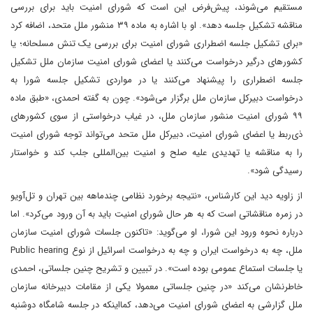
مستقیم می‌شوند، پیش‌فرض این است که شورای امنیت باید برای بررسی
مناقشه تشکیل جلسه دهد». او با اشاره به ماده ۳۹ منشور ملل متحد، اضافه کرد
«برای تشکیل جلسه اضطراری شورای امنیت برای بررسی یک تنش مسلحانه؛ یا
کشورهای درگیر درخواست می‌کنند یا اعضای شورای امنیت سازمان ملل تشکیل
جلسه اضطراری را پیشنهاد می‌کنند یا در مواردی تشکیل جلسه شورا به
درخواست دبیرکل سازمان ملل برگزار می‌شود». چون به گفته احمدی، «طبق ماده
۹۹ شورای امنیت منشور سازمان ملل، در غیاب درخواستی از سوی کشورهای
ذی‌ربط یا اعضای شورای امنیت، دبیرکل ملل متحد می‌تواند توجه شورای امنیت
را به مناقشه یا تهدیدی علیه صلح و امنیت بین‌المللی جلب کند و خواستار
رسیدگی شود».
از زاویه دید این کارشناس، «نتیجه برخورد نظامی چندماهه بین تهران و تل‌آویو
در زمره مناقشاتی است که به هر حال شورای امنیت باید به آن ورود می‌کرد». اما
درباره نحوه ورود این شورا، او می‌گوید: «تاکنون جلسات شورای امنیت سازمان
ملل، چه به درخواست ایران و چه به درخواست اسرائیل از نوع Public hearing
یا جلسات استماع عمومی بوده است». در تبیین و تشریح چنین جلساتی، احمدی
خاطرنشان می‌کند «در چنین جلساتی معمولا یکی از مقامات دبیرخانه سازمان
ملل گزارشی به اعضای شورای امنیت می‌دهد، کمااینکه در جلسه شامگاه دوشنبه