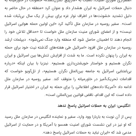
اضطراری شورای امنیت، نسبت به «مارپیچ کنترل‌نشده» خشونت در خاورمیانه به
دنبال حملات اسرائیل به ایران هشدار داد و عنوان کرد «منطقه در حال حاضر به
دلیل تشدید خشونت‌ها در اطراف نوار غزه برای بیش از یک سال بی‌ثبات شده
است». سفیر روسیه در سازمان ملل تأکید کرد «این اولین حمله هوایی اسرائیل
نیست» و از اعضای شورای منیت سازمان ملل خواست تا «حداقل تلاش خود را
انجام دهند تا اطمینان حاصل شود که منطقه وارد جنگ نمی‌شود». دیپلمات ارشد
روسیه در سازمان ملل افزود «اسرائیل طی هفته‌های گذشته نیت خود برای حمله
به ایران را پنهان نکرده است. ما به شدت از افزایش تنش‌ها بین اسرائیل و ایران
نگران هستیم و خواستار خویشتن‌داری هستیم». نبنزیا با بیان اینکه «درباره
بی‌اعتنایی اسرائیل به جامعه بین‌الملل نگران هستیم»، از تل‌آویو خواست که
اقدامات تحریک‌آمیز در خاورمیانه را متوقف کند. سفیر روسیه در سازمان ملل
ادامه داد «آمریکا داده‌های اطلاعاتی را برای حمله به ایران در اختیار اسرائیل قرار
داده است که این اقدام، ناقض قوانین بین‌المللی است».
انگلیس: ایران به حملات اسرائیل پاسخ ندهد
پس از آن نوبت به باربارا وود وارد، سفیر و نماینده انگلیس در سازمان ملل رسید
که او نیز در این نشست شورای امنیت همسو با آمریکا و در حمایت از اسرائیل
مدعی شد که «ایران نباید به حملات اسرائیل پاسخ دهد».