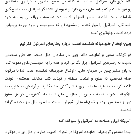
اشغالگری‌های اسرائیل است». به گفته بن جامع، «امروز با درگیری منطقه‌ای
روبه‌رو هستیم که پیامدهای جدی دارد و نیروهای اشغالگر اسرائیل باید پاسخ‌گوی
اقدامات خود باشند». سفیر الجزایر ادامه داد «جامعه بین‌المللی وظیفه دارد
اشغالگری اسرائیل را مهار کند و از تشدید آن که خاورمیانه را وارد چرخه بی‌ثباتی
کرده است، جلوگیری کند».
چین: اوضاع خاورمیانه شکننده است؛ درباره رفتارهای اسرائیل نگرانیم
فو کونگ، سفیر و نماینده دائم چین در سازمان ملل متحد هم طی سخنانی
نسبت به رفتارهای اسرائیل ابراز نگرانی کرد و همه را به خویشتن‌داری دعوت کرد.
به باور سفیر چین در سازمان ملل، «اوضاع خاورمیانه شکننده است. لذا با هرگونه
اقدام تهاجمی که صلح و امنیت منطقه را تهدید کند، مخالف هستیم». کونگ
تأکید کرد «همه طرف‌ها باید برای تبادل آتش حد بگذارند و آرامش به خاورمیانه
بازگردانده شود». نماینده چین در سازمان ملل ادامه داد: آتش‌بس در غزه هنوز
دور از دسترس بوده و قطع‌نامه‌های شورای امنیت سازمان ملل نیز نادیده گرفته
شده‌اند.
آمریکا: ایران حملات به اسرائیل را متوقف کند
لیندا توماس گرینفیلد، نماینده آمریکا در شورای امنیت سازمان ملل نیز بار دیگر با