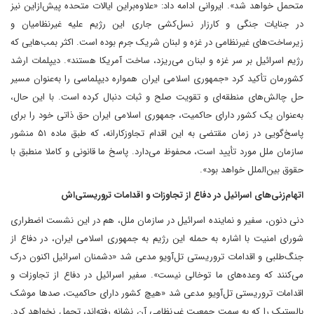
متحمل خواهد شد». ایروانی ادامه داد: «علاوه‌براین ایالات متحده پیش‌ازاین نیز
در جنایات جنگی و کارزار نسل‌کشی جاری این رژیم علیه غیرنظامیان و
زیرساخت‌های غیرنظامی در غزه و لبنان شریک جرم بوده است. اکثر بمب‌هایی که
رژیم اسرائیل بر سر غزه و لبنان می‌ریزد، ساخت آمریکا هستند». دیپلمات ارشد
کشورمان تأکید کرد «جمهوری اسلامی ایران همواره دیپلماسی را به‌عنوان مسیر
حل چالش‌های منطقه‌ای و تقویت صلح و ثبات دنبال کرده است. با این حال،
به‌عنوان یک کشور دارای حاکمیت، جمهوری اسلامی ایران حق ذاتی خود را برای
پاسخ‌گویی در زمان مقتضی به این اقدام تجاوزکارانه، که طبق ماده ۵۱ منشور
سازمان ملل مورد تأیید است، محفوظ می‌دارد. پاسخ ما قانونی و کاملا منطبق با
حقوق بین‌الملل خواهد بود».
اتهام‌زنی‌های اسرائیل در دفاع از تجاوزات و اقدامات تروریستی‌اش
دنی دنون، سفیر و نماینده اسرائیل در سازمان ملل، هم در این نشست اضطراری
شورای امنیت با اشاره به حمله این رژیم به جمهوری اسلامی ایران، در دفاع از
جنگ‌طلبی و اقدامات تروریستی تل‌آویو مدعی شد «دشمنان اسرائیل اکنون درک
می‌کنند که وعده‌های ما توخالی نیست». سفیر اسرائیل در دفاع از تجاوزات و
اقدامات تروریستی تل‌آویو مدعی شد «هیچ کشور دارای حاکمیت، صدها موشک
بالستیک را که به سمت جمعیت غیرنظامی آن نشانه رفته‌اند، تحمل نخواهد کرد.