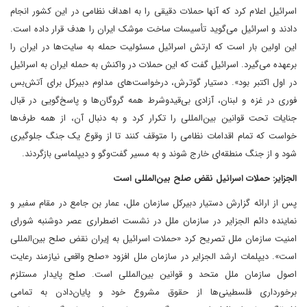
اسرائیل اعلام کرد که آنها حملات دقیقی را به اهداف نظامی در این کشور انجام
دادند و اسرائیل می‌گوید تأسیسات ساخت موشک ایران را هدف قرار داده است.
این اولین بار است که ارتش اسرائیل مسئولیت حمله به سایت‌ها در ایران را
برعهده می‌گیرد. اسرائیل گفت که این حملات در واکنش به حمله ایران به اسرائیل
در اول اکتبر بود». دستیار گوترش، درخواست‌های مداوم دبیرکل برای آتش‌بس
فوری در غزه و لبنان، آزادی بی‌قیدوشرط همه گروگان‌ها و پاسخ‌گویی در قبال
جنایات تحت قوانین بین‌المللی را تکرار کرد و به دنبال آن، از همه طرف‌ها
خواست که تمام اقدامات نظامی را متوقف کنند تا از وقوع یک جنگ جلوگیری
شود و از جنگ منطقه‌ای خارج شوند و به مسیر گفت‌وگو و دیپلماسی بازگردند.
الجزایر: حملات اسرائیل نقض صلح بین‌المللی است
پس از ارائه گزارش دستیار دبیرکل سازمان ملل، عمار بن جامع در مقام سفیر و
نماینده دائم الجزایر در سازمان ملل در نشست اضطراری عصر دوشنبه شورای
امنیت سازمان ملل تصریح کرد «حملات اسرائیل به إیران نقض صلح بین‌المللی
است». دیپلمات ارشد الجزایر در سازمان ملل افزود «صلح واقعی نیازمند رعایت
اصول سازمان ملل متحد و قوانین بین‌المللی است. صلح پایدار مستلزم
برخورداری فلسطینی‌ها از حقوق مشروع خود و پایان‌دادن به تمامی