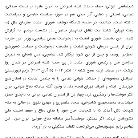
دیپلماسی ایرانی
: حمله بامداد شنبه اسرائیل به ایران علاوه بر تبعات میدانی،
نظامی، امنیتی و دفاعی آثار جدی هم در حوزه سیاست خارجی و دیپلماتیک
داشته است، کمااینکه در جلسه شامگاه دوشنبه شورای امنیت سازمان ملل (به
وقت تهران) شاهد یک تقابل تمام‌عیار حاضران در نشست بودیم. به گزارش
شرق، این نشست شورای امنیت به درخواست عباس عراقچی، وزیر امور خارجه
ایران از رئیس دوره‌ای شورای امنیت و متعاقب درخواست و حمایت کشورهای
الجزایر، روسیه و چین از این شورا برگزار شد. عراقچی، ذیل نامه‌ای به دبیرکل
سازمان ملل و رئیس شورای امنیت در پی حمله شنبه اسرائیل در همان روز
نوشت: «در ساعات اولیه‌ صبح شنبه ۲۶ اکتبر ۲۰۲۴ (۵ آبان ۱۴۰۳) رژیم تروریستی
اسرائیل مجموعه‌ای از حملات هوایی نظامی را به چندین سایت در استان‌های
خوزستان، ایلام و اطراف تهران انجام داد. با وجود آنکه سامانه‌ دفاع هوایی ایران
اکثر موشک‌ها را رهگیری کرد، چهار تن از افسران نظامی ایرانی به نام‌های حمزه
جهاندیده، محمدمهدی شاهرخی، سجاد منصوری و مهدی نقوی، در حالی به مقام
شهادت نائل آمدند که با شجاعت جان خود را فدای دفاع و حفظ امنیت ملی
کشورشان کردند. اگر عملکرد موفقیت‌آمیز سامانه دفاع هوایی ایران نبود، این
تهاجم رژیم صهیونیستی می‌توانست تلفات سنگینی به بار آورد».
در ادامه نامه مسئول سیاست خارجی کشورمان قید شده «با توجه به پیامدهای