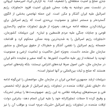
جدی صلح و امنیت منطقه‌ای را تضعیف کند». به گزارش ایرنا، امیرسعید ایروانی
در نشست عصر دوشنبه به وقت محلی شورای امنیت افزود «تجاوزات رژیم
اسرائیل علیه ایران آشکار و مکرر است. این حمله تهاجمی بخشی از الگوی
گسترده‌تر و مستمر تجاوز و مصونیت بی‌حدی است که رژیم اسرائیل برای
بی‌ثبات‌کردن منطقه ادامه می‌دهد، به‌ویژه از طریق تجاوزات مداوم، پاک‌سازی
قومی و جنایات جنگی علیه مردم فلسطین و لبنان». این دیپلمات کشورمان،
«تجاوزات رژیم اسرائیل را به شدیدترین وجه ممکن محکوم کرد و اقدامات
خصمانه رژیم اسرائیل را نقضی آشکار و خطرناک از حقوق بین‌الملل و منشور
سازمان ملل متحد دانست، به‌ویژه اصل حاکمیت و تمامیت ارضی و ممنوعیت
تهدید یا استفاده از زور علیه حاکمیت کشورها. به گفته سفیر و نماینده دائم ایران
در سازمان ملل، «این اصول صرفا ایده‌های انتزاعی نیستند؛ بلکه پایه‌های اساسی
هستند که صلح و ثبات بین‌المللی بر آنها استوار است».
دیپلمات ارشد جمهوری اسلامی ایران در سازمان ملل، مواضعش را این‌گونه ادامه
داد «ایفای نقش ایالات متحده در تجاوزات رژیم اسرائیل از طریق ارائه تخصص
فنی و سیستم‌های پیشرفته نظامی به این رژیم، صهیونیست‌ها را بیشتر تحریک
و وقیح کرده تا حملات تجاوزکارانه خود را علیه ایران انجام دهد؛ بنابراین دولت
ایالات متحده در تجاوزات رژیم اسرائیل «شریک جرم» است و عواقب آن را نیز