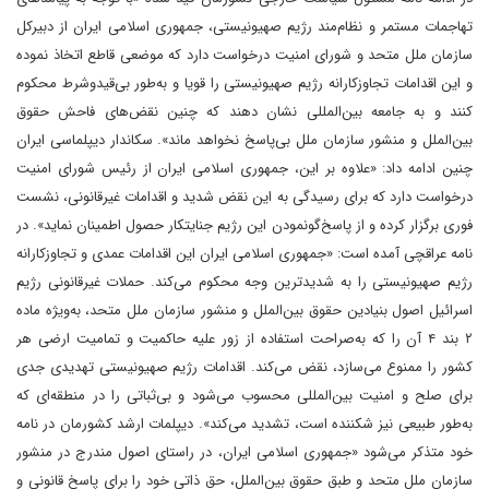
تهاجمات مستمر و نظام‌مند رژیم صهیونیستی، جمهوری اسلامی ایران از دبیرکل
سازمان ملل متحد و شورای امنیت درخواست دارد که موضعی قاطع اتخاذ نموده
و این اقدامات تجاوزکارانه‌ رژیم صهیونیستی را قویا و به‌طور بی‌قیدوشرط محکوم
کنند و به جامعه‌ بین‌المللی نشان دهند که چنین نقض‌های فاحش حقوق
بین‌الملل و منشور سازمان ملل بی‌پاسخ نخواهد ماند». سکاندار دیپلماسی ایران
چنین ادامه داد: «علاوه بر این، جمهوری اسلامی ایران از رئیس شورای امنیت
درخواست دارد که برای رسیدگی به این نقض شدید و اقدامات غیرقانونی، نشست
فوری برگزار کرده و از پاسخ‌گونمودن این رژیم جنایتکار حصول اطمینان نماید». در
نامه عراقچی آمده است: «جمهوری اسلامی ایران این اقدامات عمدی و تجاوزکارانه‌
رژیم صهیونیستی را به شدیدترین وجه محکوم می‌کند. حملات غیرقانونی رژیم
اسرائیل اصول بنیادین حقوق بین‌الملل و منشور سازمان ملل متحد، به‌ویژه ماده‌
۲ بند ۴ آن را که به‌صراحت استفاده از زور علیه حاکمیت و تمامیت ارضی هر
کشور را ممنوع می‌سازد، نقض می‌کند. اقدامات رژیم صهیونیستی تهدیدی جدی
برای صلح و امنیت بین‌المللی محسوب می‌شود و بی‌ثباتی را در منطقه‌ای که
به‌طور طبیعی نیز شکننده است، تشدید می‌کند». دیپلمات ارشد کشورمان در نامه
خود متذکر می‌شود «جمهوری اسلامی ایران، در راستای اصول مندرج در منشور
سازمان ملل متحد و طبق حقوق بین‌الملل، حق ذاتی خود را برای پاسخ قانونی و