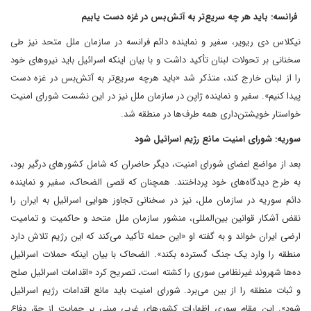
فرانسه: باید هر چه سریع‌تر به آتش‌بس در غزه دست یابیم
نیکلاس دی ریویر، سفیر و نماینده دائم فرانسه در سازمان ملل متحد نیز طی
سخنانی بر تحولات لبنان تأکید داشت و با بیان اینکه اسرائیل باید نیروهای خود
را از لبنان خارج کند، متذکر شد «باید هرچه سریع‌تر به آتش‌بس در غزه دست
پیدا کنیم». سفیر و نماینده ژاپن در سازمان ملل نیز در این نشست شورای امنیت
خواستار خویشتن‌داری همه طرف‌ها در منطقه شد.
سوریه: شورای امنیت مانع رژیم اسرائیل شود
بعد از مواضع اعضای شورای امنیت، دیگر حاضران که شامل کشورهای درگیر بود،
به طرح دیدگاه‌های خود پرداختند. همچنان که قصی الضحاک، سفیر و نماینده
دائم سوریه در سازمان ملل، نیز در سخنانی تجاوز هوایی اسرائیل به ایران را
نقض آشکار قوانین بین‌المللی، منشور سازمان ملل متحد و حاکمیت و تمامیت
ارضی ایران خواند و به گفته او «این حمله تأکید می‌کند که این رژیم تلاش دارد
منطقه را وارد یک جنگ گسترده بکند». الضحاک با بیان اینکه حملات اسرائیل
ده‌ها شهروند غیر‌نظامی سوری را کشته است، تصریح کرد «اقدامات اسرائیل صلح
و ثبات منطقه را از بین می‌برد. شورای امنیت باید مانع اقدامات رژیم اسرائیل
شود». این مقام سوری اظهارات کشورهای غربی مبنی بر حمایت از حق دفاع