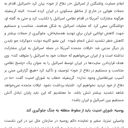
اعلام حمایت واشنگتن از اسرائیل «در دفاع از خود» بیان کرد «اسرائیل اقدام به
حملات هوایی در خارج از مناطق مسکونی در ایران کرده است». البته گرینفیلد
هرگونه مشارکت آمریکا در اقدام نظامی اسرائیل را تکذیب کرد و حتی به گفته او،
«واشنگتن سعی کرد که عملیات اسرائیل به شکل هدفمند، متناسب و مستقیم
جهت کاهش توانایی ایران برای تهدید همسایه‌اش، جلوگیری از حملات بیشتر و
کاهش خطر تشدید تنش انجام شود». این عضو کابینه دولت دموکرات جو بایدن
بار دیگر مدعی شد «ایالات متحده آمریکا در حمله اسرائیل به ایران مشارکت
نداشته است و از ایران می‌خواهیم که حملات خود به اسرائیل را متوقف کند». وی
هدف قراردادن سایت‌ها در ایران توسط اسرائیل را به عنوان یک «پاسخ نظامی
متناسب و مستقیم در دفاع از خود» توصیف و تأکید کرد «هیچ گزارشی مبنی بر
آسیب غیرنظامیان وجود ندارد». گرینفیلد خطاب به شورای امنیت گفت: «ما در
دفاع از خود تردید نخواهیم کرد. اشتباه برداشت نشود. ایالات متحده نمی‌خواهد
شاهد تشدید بیشتر تنش باشد. ما معتقدیم که این باید پایان تبادل آتش
مستقیم بین اسرائیل و ایران باشد».
روسیه: شورای امنیت باید از سقوط منطقه به جنگ جلوگیری کند
واسیلی نبنزیا، سفیر و نماینده دائم روسیه در سازمان ملل نیز در این نشست