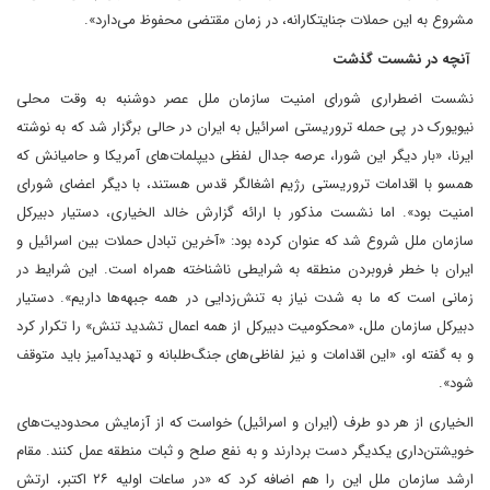
مشروع به این حملات جنایتکارانه، در زمان مقتضی محفوظ می‌دارد».
آنچه در نشست گذشت
نشست اضطراری شورای امنیت سازمان ملل عصر دوشنبه به وقت محلی
نیویورک در پی حمله تروریستی اسرائیل به ایران در حالی برگزار شد که به نوشته
ایرنا، «بار دیگر این شورا، عرصه جدال لفظی دیپلمات‌های آمریکا و حامیانش که
همسو با اقدامات تروریستی رژیم اشغالگر قدس هستند، با دیگر اعضای شورای
امنیت بود». اما نشست مذکور با ارائه گزارش خالد الخیاری، دستیار دبیرکل
سازمان ملل شروع شد که عنوان کرده بود: «آخرین تبادل حملات بین اسرائیل و
ایران با خطر فروبردن منطقه به شرایطی ناشناخته همراه است. این شرایط در
زمانی است که ما به شدت نیاز به تنش‌زدایی در همه جبهه‌ها داریم». دستیار
دبیرکل سازمان ملل، «محکومیت دبیرکل از همه اعمال تشدید تنش» را تکرار کرد
و به گفته او، «این اقدامات و نیز لفاظی‌های جنگ‌طلبانه و تهدیدآمیز باید متوقف
شود».
الخیاری از هر دو طرف (ایران و اسرائیل) خواست که از آزمایش محدودیت‌های
خویشتن‌داری یکدیگر دست بردارند و به نفع صلح و ثبات منطقه عمل کنند. مقام
ارشد سازمان ملل این را هم اضافه کرد که «در ساعات اولیه ۲۶ اکتبر، ارتش