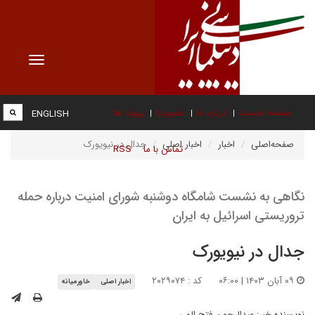
Toggle
vigation
صفحه نخست
درباره ما
عضویت
پیوند ها
ENGLISH
صفحه‌اصلی
اخبار
اخبار اصلی
جدال در نیویورک
تماس با ما
RSS
نگاهی به نشست شامگاه دوشنبه شورای امنیت درباره حمله
تروریستی اسرائیل به ایران
جدال در نیویورک
۰۹ آبان ۱۴۰۳ | ۰۶:۰۰
کد : ۲۰۲۹۰۷۴
اخبار اصلی
خاورمیانه
نویسنده خبر:
عبدالرحمن فتح الهی