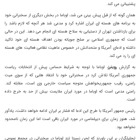
پشتیبانی می کند.
همان گونه که از قبل پیش بینی می شد، اوباما در بخش دیگری از سخنرانی خود
به برنامه های هسته ای ایران اشاره کرد و مدعی شد هر آنچه که لازم باشد را
برای بازداشتن تهران از دستیابی به سلاح هسته ای انجام می دهد. این در حالی
است که جمهوری اسلامی بر صلح جویانه بودن اهداف هسته ای خود تاکید
داشته و ادعای آمریکا و متحدانش در خصوص ماهیت نظامی فعالیت های هسته
ای را رد می کند.
به گزارش
رویترز
، اوباما با توجه به شرایط حساس پیش از انتخابات ریاست
جمهوری آمریکا تلاش کرد در سخنرانی خود با انتقاد هایی که از سوی میت
رامنی، رقیب جمهوریخواهش متوجه سیاست خارجی وی است، مقابله کند.
رامنی مدعی است که اوباما در مورد ایران ملایمت بیش از حد به خرج داده
است.
رئیس جمهور آمریکا با طرح این ادعا که فشار بر ایران ادامه خواهد داشت، یادآور
شد، هنوز زمان برای دیپلماسی در مورد ایران باقی است اما این زمان نامحدود
نخواهد بود.
تحلیلگران بر این باورند که لحن نسبتا تند اوباما در سخنرانی در مجمع عمومی