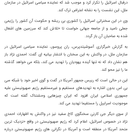
درقبال اسرائیل را تکرار کرد و موجب شد که نماینده سیاسی اسرائیل در سازمان
ملل، این نشست را به نشانه اعتراض ترک کند
.
وی در این سخنرانی اسرائیل را کشوری بی ریشه و حکومت آن کشور را رژیمی
جعلی نامید و از جامعه جهانی خواست تا «تلاش کند که سرزمین های اشغال
شده به صاحبان آن باز گردد.
به گزارش خبرگزاری آسوشیتدپرس، ران پروسور، نماینده سیاسی اسرائیل در
سازمان ملل، در واکنش به این سخنان با انتشار بیانیه ای گفت: احمدی نژاد باز
هم نشان داد که نه تنها آینده یهودیان را تهدید می کند، بلکه می خواهد گذشته
ما را نیز محو کند.
این در حالی است که ر
ییس جمهور آمریکا در گفت و گوی اخیر خود با شبکه سی
بی اس بدون اشاره به تهدیدهای مستقیم و غیرمستقیم رژیم صهیونیستی علیه
جمهوری اسلامی ایران افزود که ایران چیزهایی وحشتناک گفته است که
موجودیت اسراییل را مستقیما تهدید می کند.
از سوی دیگر جی کارنی سخنگوی کاخ سفید نیز در واکنش به اظهارات احمدی
نژاد در خصوص اسرائیل، اعلام کرد که رژیم صهیونیستی در واقع «نزدیک ترین
متحد آمریکا در منطقه است و آمریکا در نگرانی های رژیم صهیونیستی درباره