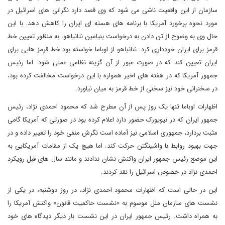
سازمان از این واقعیت ناشی می شود که وی قصد دارد نگرانی های اسرائیل در
مورد نحوه برخورد آمریکا با برنامه های هسته ای ایران را کاهش دهد. با این
حال وی به وضوح از تن دادن به درخواست بنیامین نتانیاهو، به منظور تعیین خط
قرمز برای ایران خودداری کرد. نتانیاهو از اوباما خواسته بود خط قرمز هایی برای
ایران تعیین کند که در صورت عبور از آن گزینه نظامی عملی شود. اما رئیس
جمهور آمریکا که در هفته های اخیر همواره با این درخواست مخالفت کرده بود،
در سخنرانی خود نیز سخنی از خط قرمز به میان نیاورد.
اظهارات اوباما تنها یک روز پس از آن مطرح شد که محمود احمدی نژاد، رئیس
جمهور ایران که در نیویورک حضور دارد اعلام کرده بود در صورتی که آمریکا گامی
مثبت بردارد، جمهوری اسلامی نیز آماده است نگرش منفی خود را تغییر داده و در
جهت بهبود روابط با واشینگتن حرکت کند. اما هیچ یک از مقامات آمریکایی به
این موضع رئیس جمهور ایران واکنش نشان ندادند و مانند سال های قبل رویکرد
احمدی نژاد در خصوص اسرائیل را نقد کردند.
این در حالی است که اظهارات محمود احمدی نژاد، در روز دوشنبه، در یکی از
نشست های سازمان ملل موسوم به «نشست حاکمیت قانون» واکنش آمریکا را
به همراه داشت. رئیس جمهور ایران در این نشست بار دیگر دیدگاه های خود