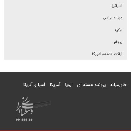
اسرائیل
دونالد ترامپ
ترکیه
برجام
ایالات متحده امریکا
خاورمیانه
پرونده هسته ای
اروپا
آمریکا
آسیا و آفریقا