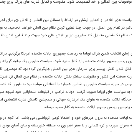
ل موضوعات بین المللی و اخذ تصمیمات شود، مقاومت و تمایل قدرت های بزرگ برای چند
ت های اعلامی و اعمالی ایشان در ارتباط با مسائل بین المللی و تلاش وی برای اجر
 در نظام بین الملل، در جهت چند قطبی کردن نظام بین الملل خواهد انجامید. به عبا
 یک نظام تک قطبی متمایل کند سایرین نیز بر تلاش های خود جهت چند قطبی شدن نظا
مان انتخاب شدن باراک اوباما به ریاست جمهوری ایالات متحده امریکا برگردیم. باراک ا
ین رییس جمهور ایالات متحده وارد کاخ سفید شود، سیاست خارجی یک جانبه گرایانه بو
قائل شدن نقش بیشتر برای سازمان های بین المللی جایگزین کرده بود که مهمترین تاثی
قدرت سخت این کشور و مقبولیت بیشتر نقش ایالات متحده در نظام بین الملل نزد قدر
صوص در حوزه سیاست خارجی و نظامی همواره با انتقاداتی مواجه بود به طوری که انتخا
 به سیاست های اوباما صورت گرفت. دونالد ترامپ در تبلیغات انتخاباتی خود نتیجه 
جایگاه ایالات متحده به عنوان یک ابرقدرت جهانی و همچنین کاهش قدرت اقتصادی ای
 پنجمین رییس جمهور ایالات متحده به کاخ سفید برساند.
 ایالات متحده به درون مرزهای خود و احتمالا نوعی انزواطلبی می باشد. اما آنچه در و
ه بحران سوریه و کره شمالی و یا سفر اخیر وی به منطقه خاورمیانه و بیان آسان بودن