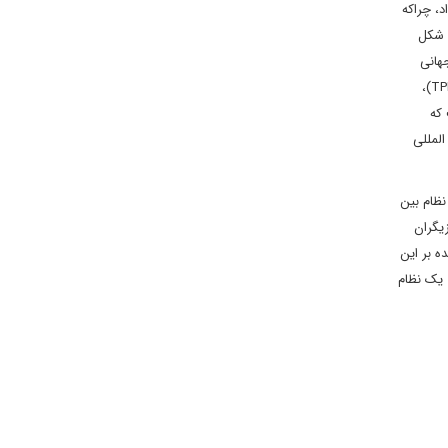
د، چراکه
ی شکل
هانی
)،
TP
 که
المللی
نظام بین
یگران
ه بر این
 یک نظام