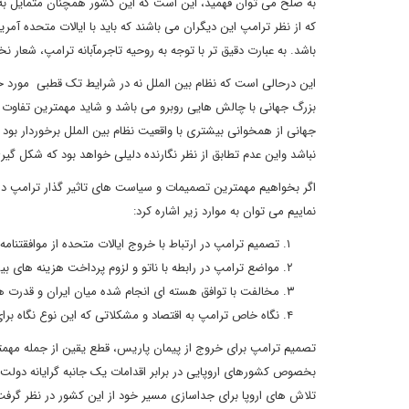
به صلح می توان فهمید، این است که این کشور همچنان متمایل به
که از نظر ترامپ این دیگران می باشند که باید با ایالات متحده آمر
باشد. به عبارت دقیق تر با توجه به روحیه تاجرمآبانه ترامپ، شعار 
این درحالی است که نظام بین الملل نه در شرایط تک قطبی مورد 
بزرگ جهانی با چالش هایی روبرو می باشد و شاید مهمترین تفاوت سی
جهانی از همخوانی بیشتری با واقعیت نظام بین الملل برخوردار بود
نباشد واین عدم تطابق از نظر نگارنده دلیلی خواهد بود که شکل گیر
اگر بخواهیم مهمترین تصمیمات و سیاست های تاثیر گذار ترامپ در 
نماییم می توان به موارد زیر اشاره کرد:
تصمیم ترامپ در ارتباط با خروج ایالات متحده از موافقتنامه
مواضع ترامپ در رابطه با ناتو و لزوم پرداخت هزینه های بی
مخالفت با توافق هسته ای انجام شده میان ایران و قدرت 
نگاه خاص ترامپ به اقتصاد و مشکلاتی که این نوع نگاه برا
تصمیم ترامپ برای خروج از پیمان پاریس، قطع یقین از جمله مه
بخصوص کشورهای اروپایی در برابر اقدامات یک جانبه گرایانه دولت تر
تلاش های اروپا برای جداسازی مسیر خود از این کشور در نظر گرفت. 