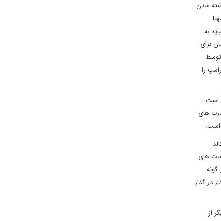
اشته شدن
یا
ید به
ان برای
 توسط
رامپ را
ی است.
درت های
 است.
لد
یاست های
 گونه
ر در گذار
ر از