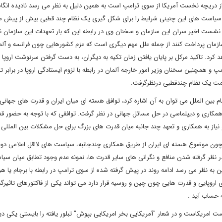
 از دریچه نخست آمریکا از سوی ترامپ است به همین دلیل به نظر می رسد نادیده انگ
اذ سیاست های این چنینی شرایط را برای شکل گیری یک نظام چند قطبی بیش از پیش مه
نشست اخیر سران این سازمان و سخنان وی در رابطه این که بار تعهدات این سازمان نبا
سازمان پرداخت کنند از جمله علل مهم دیگری است که عزم کشورهایی چون فرانسه و آلم
د کرد. تاکید مرکل بر پایان یافتن زمان تکیه به دیگران، به دست گرفتن سرنوشت اروپا
پ و همچنین سخنان وزیر امور خارجه آلمان در رابطه با لزوم ایستادگی اروپا در برابر ت
سمت یک نظام چندقطبی درنظرگرفت.
م بین الملل می توان به آن اشاره کرد، توافق هسته ای میان ایران و قدرت های جهان
ه همکاری و دیپلماسی در حل مسائل جهانی در نظر گرفت. توافقی که با توجه به حضور ق
و نیاز به همکاری و تعهد چند جانبه میان قدرت های بزرگ برای حل مشکلات بین المللی
 چون موضوع هسته ای ایران از طریق همکاری چندجانبه، سیاست های لااقل اعلامی دونا
 در نظر گرفته شدن منافع و نگرانی های سایر قدرت ها، نمونه عدم وجود تطابق میان س
ن به نظر می رسد ادامه روند در پیش گرفته شده از سوی ترامپ در رابطه با برجام یا هر
ی اروپایی و قدرت هایی چون چین و روسیه قرار دارد می تواند یکی از فاکتورهای تاثیرگذا
 حساب آید .
ست امریکاست و در شعار "آمریکایی بخر امریکایی بپوش" تبلور یافته را بایستی یکی دیگ