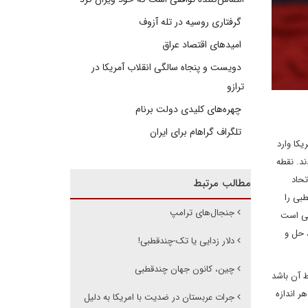
گرفتاری روسیه در تله آزوف
امیدهای اقتصاد عراق
دویست و پنجاه سالگی انقلاب آمریکا در
ترازو
چهره‌های کلیدی دولت برنام
تلگراف گراهام برای ایران
کا وارد
د. نقطه
تحاد
مطالب مرتبط
بی را
جنجال‌های ترامپ
تی است
 حل و
دلار زدایی یا تک-چندقطبی!
چین، کانون جهان چندقطبی
ط آن باشد
ر اندازه
جرات عربستان در ضدیت با امریکا به دلیل