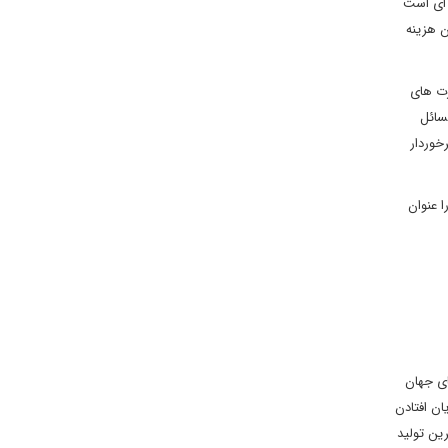
 ای است
ن هزینه
رت های
سائل
خوردار
 عنوان
ی جهان
ان افتادن
ین تولید