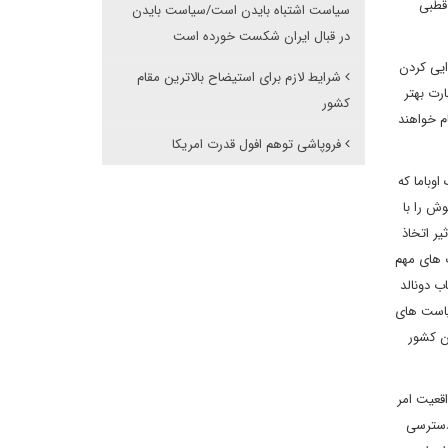
قطبی
سیاست اشتباه بایدن است/سیاست بایدن
در قبال ایران شکست خورده است
ایی کردن
شرایط لازم برای استیضاح بالاترین مقام
رت بهتر
کشور
م خواهند
فروپاشی توهم افول قدرت امریکا
وباما که
ش را با
ر اتخاذ
ت های مهم
ب دونالد
سیاست های
ن کشور
اقعیت امر
 دسترسی