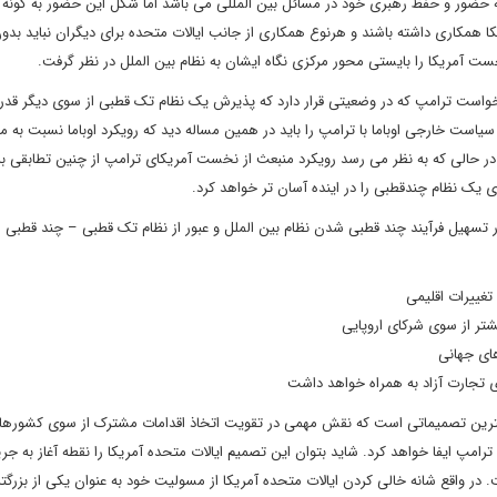
 حضور و حفظ رهبری خود در مسائل بین المللی می باشد اما شکل این حضور به گونه
یکا همکاری داشته باشند و هرنوع همکاری از جانب ایالات متحده برای دیگران نباید بدو
نخست آمریکا را بایستی محور مرکزی نگاه ایشان به نظام بین الملل در نظر گرفت.
خواست ترامپ که در وضعیتی قرار دارد که پذیرش یک نظام تک قطبی از سوی دیگر قد
است خارجی اوباما با ترامپ را باید در همین مساله دید که رویکرد اوباما نسبت به م
 در حالی که به نظر می رسد رویکرد منبعث از نخست آمریکای ترامپ از چنین تطابقی بر
ی یک نظام چندقطبی را در اینده آسان تر خواهد کرد.
تسهیل فرآیند چند قطبی شدن نظام بین الملل و عبور از نظام تک قطبی – چند قطبی را
 تغییرات اقلیمی
شتر از سوی شرکای اروپایی
های جهانی
ی تجارت آزاد به همراه خواهد داشت
مترین تصمیماتی است که نقش مهمی در تقویت اتخاذ اقدامات مشترک از سوی کشورها
امپ ایفا خواهد کرد. شاید بتوان این تصمیم ایالات متحده آمریکا را نقطه آغاز به جری
در واقع شانه خالی کردن ایالات متحده آمریکا از مسولیت خود به عنوان یکی از بزرگتر