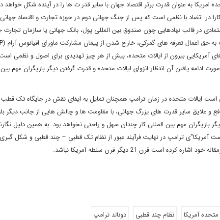
 امریکا به عنوان قدرت برتر اقتصاد جهان با سایر قدر ت ها را در آینده شکل خواهد دا
آشکارا در تضاد با نظمی است که پس از جنگ جهانی دوم در حوزه تجارت و اقتصاد جهان
متمادی در قالب نهادهایی چون صندوق بین المللی پول، بانک جهانی یا سازمان تجارت ج
به حق اعمال تعرفه های گمرکی، خارج شدن از پیمان مشارکت ماورای اقیانوس آرام (
P
 های آمریکایی بیرون از ایالات متحده، بیش از هر چیز تهدیدی برای اصول و نظمی است
رت ادامه یافتن آن انتظار انزوای ایالات متحده و قدرت گرفتن دیگر بازیگران مهم بین 
کن است ایالات متحده در زمان ترامپ همچنان تمایل به ایفای نقش در جایگاه تک قطب 
افع و علایق سایر قدرت های یزرگ جهانی، با مقاومت ها و چالش هایی از جانب دیگر باز
 بازیگران مهم بین المللی کار چندان سهل و راحتی نخواهد بود. به همین دلیل نگارند
ست آمریکا"ی ترامپ در نهایت فرآیند عبور از نظام تک قطبی – چند قطبی و شکل گیری
است قرن 21 دیگر قرن سلطه آمریکا نباشد.
 متحده آمریکا
نظام چند قطبی
دونالد ترامپ