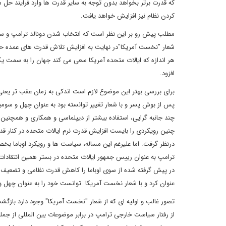
که قدرت برتر بخواهد بدون توجه به سایر قدرت ها وارد فرایند ح
کردن نظام نیز افزایش خواهد یافت.
مطلب پیش رو بر این نظر است که انتخاب شدن دونالد ترامپ و سیاس
شعار "نخست آمریکا"در نهایت به افزایش تلاش قدرت های عمده حاضر
هر اندازه که ایالات متحده آمریکا سعی می کند جهان را به سمت
افزود.
برای بررسی بهتر این موضوع لازم است اندکی به زمان عقب تر یعنی ز
پس از بوش پسر و با شعار تغییر توانسته بود به عنوان چهل و سوم
چند جانبه گرایی، استفاده بیشتر از دیپلماسی و همکاری و همچنین 
چنین رویکردی را بایست افزایش قدرت نرم ایالات متحده در کنار 
درنظر گرفت. اما علیرغم این مساله، سیاست ها و رویکرد اوباما بخ
ترامپ به عنوان رییس جمهور ایالات متحده در بستر همین انتقادات
در پیش گرفته شده از سوی اوباما را کاهش قدرت نظامی و تضعیف 
عنوان کرد و با شعار نخست آمریکا توانست خود را به عنوان چهل و
تصور غالب و اولیه ای که از شعار "نخست آمریکا" وجود دارد بازگشت
از رفتار سیاست خارجی ترامپ در برابر موضوعات بین المللی از جمل