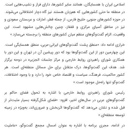
اسلامی ایران با همسایگان، همانند سایر کشورها، دارای فراز و نشیب‌هایی است.
در منطقه ما حتی کشورهایی که هم‌زبان هستند نیز گاه دچار اختلافاتی می‌شوند.
در حوزه کشورهای جنوبی خلیج فارس، از جمله قطر، امارات و عربستان سعودی و
نیز در مناطق آسیای مرکزی و قفقاز، چنین چالش‌هایی مشهود است. این
واقعیت، الزام گفت‌وگوهای منظم میان کشورهای منطقه را برجسته می‌سازد.»
خرازی ادامه داد: «منطق پشت گفت‌وگوهای ایرانی-عربی، منطق همسایگی است.
این چهارمین دور از این گفت‌وگوها بود که دور پیشین آن در تهران و این دور با
همکاری شورای راهبردی روابط خارجی و مرکز جلسات الجزیره در دوحه برگزار
شد. هدف این گفت‌وگوها، درک متقابل برای حل مسائل منطقه‌ای است. هر
کشور حاکمیت، فرهنگ، سیاست و اقتصاد خاص خود را دارد و با وجود اختلافات،
گفت‌وگو تنها راه‌حل موجود است.»
رئیس شورای راهبردی روابط خارجی با اشاره به تحول فضای حاکم بر
گفت‌وگوهای عربی در سال‌های اخیر، افزود: «فضای شکل‌گرفته بسیار مثبت‌تر از
قبل شده و نشان می‌دهد که گفت‌وگوها اثربخش و ضروری‌اند، به‌ویژه در زمینه
توسعه منطقه‌ای.»
در ادامه، مجری برنامه با اشاره به عنوان امسال مجمع گفت‌وگو، «عاملیت