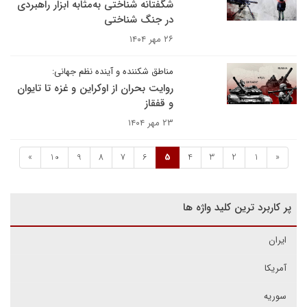
شگفتانه شناختی به‌مثابه ابزار راهبردی
در جنگ شناختی
۲۶ مهر ۱۴۰۴
مناطق شکننده و آینده نظم جهانی:
روایت بحران از اوکراین و غزه تا تایوان
و قفقاز
۲۳ مهر ۱۴۰۴
»
10
9
8
7
6
5
4
3
2
1
«
پر کاربرد ترین کلید واژه ها
ایران
آمریکا
سوریه