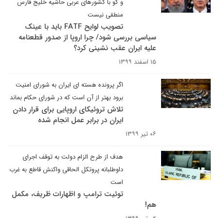
و گو با کشورهای عربی حاشیه خلیج فارس
منطقی نیست
تصویب لوایح FATF باید با عینک
سیاسی بررسی شود/ چرا اروپا از صدور قطعنامه
علیه ایران عقب نشینی کرد؟
۱۵ اسفند ۱۳۹۹
اگر پرونده هسته ای ایران به شورای امنیت
برود بهتر از آن است که در شورای حکام بماند
تلاش تروئیکای اروپایی برای قرار دادن
ایران در برابر عمل انجام شده
۰۶ تیر ۱۳۹۹
هدف از طرح الزام دولت به توقف اجرای
داوطلبانه پروتکل الحاقی واکنش قاطع به غرب
است
توئیت ترامپ و اظهارات ظریف، مکمل
هم!