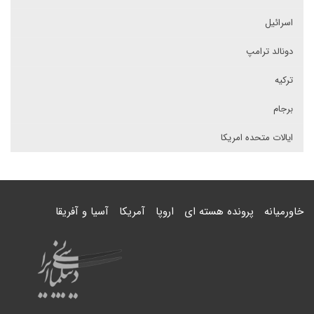
اسرائیل
دونالد ترامپ
ترکیه
برجام
ایالات متحده امریکا
خاورمیانه
پرونده هسته ای
اروپا
آمریکا
آسیا و آفریقا