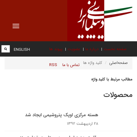
Toggle
vigation
صفحه نخست
درباره ما
عضویت
پیوند ها
ENGLISH
صفحه‌اصلی
کلید واژه ها
تماس با ما
RSS
مطالب مرتبط با کلید واژه
محصولات
هسته مرکزی اوپک پتروشیمی ایجاد شد
۲۸ اردیبهشت ۱۳۹۲