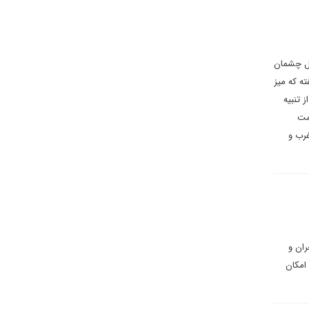
بل چشمان
ته که میز
 تنبیه
مت
غرب و
ران و
امکان