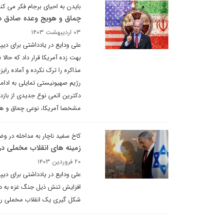
بایدن به احیای برجام فکر می کن
چماق و هویج وعده صادق در 
۰۳ اردیبهشت ۱۴۰۳
علی ودایع در یادداشتی برای دی
بهت زده آمریکا قرار داد که حال
مذاکره را ترک نکرده و آماده را
رژیم صهیونیستی تمایلی به ادام
دکترین اتمی نوع جدیدی از بازدا
مشخصا آمریکا، نوعی چماق و هوی
کاخ سفید ناچار به مداخله در و
زمینه های انقلاب مخملی در 
۲۰ فروردین ۱۴۰۳
علی ودایع در یادداشتی برای دیپ
افزایش تنش ذیل جنگ غزه به دن
شکل گیری یک انقلاب مخملی را 