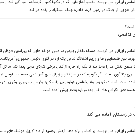
لماسی ایرانی می نویسد: تک‌تیراندازهایی که در ناکجا کمین کرده‌اند، زمین‌گیر شدن خ
 هوایی از جنگ در زمین غزه، خاطره جنگ لنینگراد را زنده می‌کند.
 است؟
ن الاقصی
لماسی ایرانی می نویسد: مساله داخلی بایدن در میان مولفه هایی که پیرامون طوفان ال
 روزها بین فلسطینی ها و رژیم اشغالگر قدس یک اره در گلوی رئیس جمهوری آمریکاست
طح تنش ها را فریز کند تا یک راه چاره از کانال برخی شرکای عربی پیدا کند اما تل آو
رای پنتاگون است. اگر بگوییم که در میز ناتو و ژنرال های آمریکایی مخمصه طوفان الا
 شده است؛ اشتباه نکردیم. رفتارشناسی «ولودیمیر زلنسکی» رئیس جمهوری اوکراین در ح
هنده عمق نگرانی های کی یف درباره وضع پیش آمده است.
گ در زمستان آماده می کند
پلماسی ایرانی می نویسد: بر اساس برآوردها، ارتش روسیه از ماه آوریل موشک‌های بال