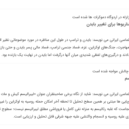
زله در اردوگاه دموکرات ها شده است
یوها برای تغییر بایدن
لماسی ایرانی می نویسد: بایدن و ترامپ در طول این مناظره در مورد موضوعاتی نظیر اق
هاجرت، جنگ‌های اوکراین، غزه، فساد جنسی ترامپ، فساد مالی پسر بایدن و حتی باز
 دادند و درگیری‌های لفظی شدیدی میان آنها درگرفت اما بایدن در نهایت یک بازنده بود.
ا چالش مواجه شده است
سم
لماسی ایرانی می نویسد: شاید از نگاه برخی صاحبنظران عنوان «لیبرالیسم کیش و مات 
روپایی ها مبتنی بر همین سطح تحلیل تا لحظه آخر امکان حمله روسیه به اوکراین را غی
نجاست که غلبه رئالیسم به منزله نفی کامل یا فروپاشی مطلق لیبرالیسم نیست؛ سطوح 
ری علیه روسیه و انسجام واکنشی علیه جبهه شرقی قابل تحلیل و ارزیابی است.