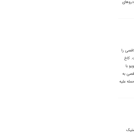
ودروهای
اقصی را
. کاخ
یو با
قصی به
مله علیه
ستیک