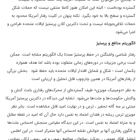
گسترده بوده‌است ؛ البته این امکان هنوز کاملا منتفی نیست که حملات شکل
گسترده و سطح بالا به خود بگیرد. نکته پنهان در کلیت رفتار آمریکا محدود به
حملات تلافی‌جویانه نیست و تحت دکترین کلان پرستیژ ایالات متحده طراحی و
اجرا می‌شود.
الگوریتم منافع و پرستیژ
رفتار شناسی واشنگتن در حفظ پرستیژ عمدتا یک الگوریتم مشابه است. ممکن
است برخی جزییات در دوره‌های زمانی متفاوت بوده باشد اما هدف همواره
یکسان است ؛ شکل و شمایل اقتدار ایالات متحده باید حفظ شود . بخش بزرگی
از رفتارهای آمریکا در همین چارچوب قابل تحلیل و ارزیابی است .
به نظر «دومینیک مویزی» طیف گسترده‌ای از محرک‌های رفتاری باعث کنش و
واکنش حکومت‌ها و ملت‌ها می‌شود. تشابه این دیدگاه در دکترین پرستیژ آمریکا
مبتنی بر سه گانه تحقیر ، ترس و در نهایت امید قابل مشاهده است. بنابر نظر
مویزی ترس ریشه در فقدان اعتماد به نفس دارد حال آن که امید در نقطه مقابل
و به منزله اعتماد به نفس است. در این دیدگاه مقیاس سنجش احساس ملت‌ها
و الگوی رفتاری آنها بر خوانش نقشه احساس آنها متمرکز است. در این اطلس
تحلیل افکار عمومی ، رویکرد رسانه‌ای، مواضع رسمی و غیر رسمی ارکان بنیادین