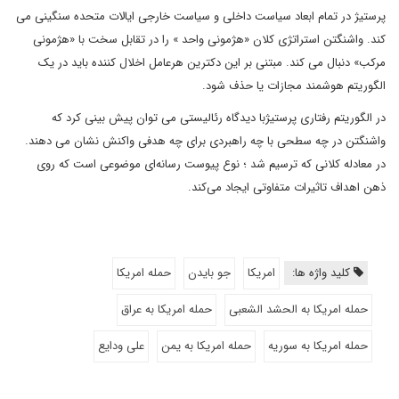
پرستیژ در تمام ابعاد سیاست داخلی و سیاست خارجی ایالات متحده سنگینی می
کند. واشنگتن استراتژی کلان «هژمونی واحد » را در تقابل سخت با «هژمونی
مرکب» دنبال می کند. مبتنی بر این دکترین هرعامل اخلال کننده باید در یک
الگوریتم هوشمند مجازات یا حذف شود.
در الگوریتم رفتاری پرستیژبا دیدگاه رئالیستی می توان پیش بینی کرد که
واشنگتن در چه سطحی با چه راهبردی برای چه هدفی واکنش نشان می دهند.
در معادله کلانی که ترسیم شد ؛ نوع پیوست رسانه‌ای موضوعی است که روی
ذهن اهداف تاثیرات متفاوتی ایجاد می‌کند.
کلید واژه ها:
امریکا
جو بایدن
حمله امریکا
حمله امریکا به الحشد الشعبی
حمله امریکا به عراق
حمله امریکا به سوریه
حمله امریکا به یمن
علی ودایع