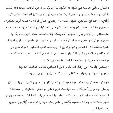
داستان زمانی جالب می شود که حکومت آمریکا در داخل ایالات متحده به شدت
تقدیس می شود و این موضوع یک رکن بنیادین در پرستیژ آنهاست. «امپراتور
آزادی» ، «مدافع بنیادین حقوق بشر» ، « رهبری جهان آزاد» ، «ملت گریز ناپذیر» ،
«رهبری جنگ با محور شرارت» و «ارزش های دموکراسی آمریکایی» همه و همه
نشانه‌هایی از تلاش برای تقدیس حکومت ایالا متحده است. «رونالد ریگان» ،
«جورج بوش» و حتی «دونالد ترامپ» بیش از سایرین بر ماموریت الهی آمریکا
تاکید داشته اند. « الکسی دو توکویل » نویسنده کتاب «تحلیل دموکراسی در
آمریکا»در میانه‌های قرن 18 برای نخستین بار ضمن انتقاد از سیستم حاکمیت
فرانسه به تمجید از حکومت ایالات متحده پرداخت.
«استفان والت» این رفتار آمریکا را ذیل احساس تمایز، حمایت خداوند ،
ماموریت ویژه و پدران استثنایی آمریکا تحلیل و ارزیابی می‌کند.
خوانش «مسئولیت منحصر به فرد آمریکا» یا کلیدواژه‌هایی شبیه آن را در نطق‌
روسای جمهوری آمریکا بنا به موقعیت‌های زمانی و مکانی متفاوت را مشاهده
کرده‌ایم. اعلامیه استقلال آمریکا این باور را ایجاد می‌کند که ایالات متحده بهتر از
سایر ملت‌ها می‌تواند تصمیم بگیرد و ماموریت خود را در حفظ آزادی و حقوق
بشر اجرا کند.