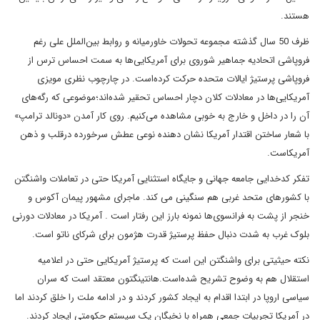
هستند.
ظرف 50 سال گذشته مجموعه تحولات خاورمیانه و روابط بین‌الملل علی رغم
فروپاشی اتحادیه جماهیر شوروی برای آمریکایی‌ها به سمت احساس ترس از
فروپاشی پرستیژ ایالات متحده حرکت کرده‌است. در چارچوب نظری مویزی
آمریکایی‌ها در معادلات کلان دچار احساس تحقیر شده‌اند؛موضوعی که رگه‌های
آن را در داخل و خارج به خوبی مشاهده می‌کنیم. روی کار آمدن «دونالد ترامپ»
با شعار ساختن اقتدار آمریکا نشان دهنده نوعی عطش سرخورده درقلب و ذهن
آمریکاست.
تفکر کدخدایی جامعه جهانی و جایگاه استثنایی آمریکا حتی در تعاملات واشنگتن
با کشورهای متحد غربی هم سنگینی می کند. ماجرای مشهور پیمان آکوس و
خنجر از پشت به فرانسوی‌ها نمونه بارز این رفتار است . آمریکا در معادلات دورنی
بلوک غرب به شدت دنبال حفظ پرستیژ قدرت هژمون برای شرکای ناتو است.
نکته حیثیتی برای واشنگتن این است که پرستیژ آمریکایی حتی در اعلامیه
استقلال هم به وضوح تشریح شده‌است.هانتینگتون معتقد است که سران
سیاسی اروپا در ابتدا اقدام به ایجاد کشور کردند و در ادامه ملت را خلق کردند اما
در آمریکا تجربیات جمعی همراه با نخبگان یک سیستم حکومتی ایجاد کردند.