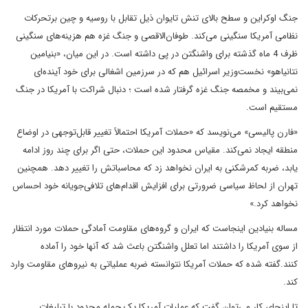
جنگ اوکراین و سطح بالای تنش تایوان ذیل تقابل با روسیه و چین برتحرکات
نظامی آمریکا سنگینی می‌کند. طوفان‌الاقصی و جنگ غزه‌ هم هزینه‌های سنگینی
ظرف 4 ماه گذشته برای واشنگتن در پی داشته است. در این میان، «بنیامین
نتانیاهو» نخست‌وزیر اسرائیل هم که در سرزمین اشغالی برای خود آینده‌ای
نمی‌بیند و مخمصه جنگ غزه گرفتار شده است ؛ دنبال شراکت با آمریکا در جنگ
مستقیم است.
«فارن پالیسی» می‌نویسد که «حملات آمریکا احتمالاً تغییر قابل‌توجهی در اوضاع
منطقه ایجاد نمی‌کند. مقیاس محدود این حملات، حتی اگر برای چند روز ادامه
یابد، ضربه کمرشکنی به ایران نخواهد زد که محاسباتش را تغییر دهد. همچنین
تهران از لحاظ سیاسی ضرورتی برای افزایش اقدام‌های تلافی‌جویانه خود احساس
نخواهد کرد.»
مساله بنیادین اینجاست که ایران و گروه‌های مقاومت آمادگی حملات مورد انتظار
از سوی آمریکا را داشتند اما تعلل واشنگتن باعث شد که آنها خود را آماده
کنند.گفته شده که حملات آمریکا نتوانسته ضربه عملیاتی به نیروهای مقاومت وارد
کند.
تا اینجای کار می‌توان گفت که عملیات آمریکا یک حمله محدود با تبلیغات