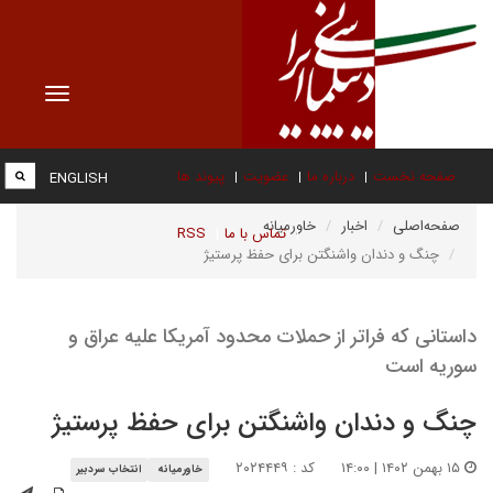
Toggle
vigation
صفحه نخست
درباره ما
عضویت
پیوند ها
ENGLISH
صفحه‌اصلی
اخبار
خاورمیانه
تماس با ما
RSS
چنگ و دندان واشنگتن برای حفظ پرستیژ
داستانی که فراتر از حملات محدود آمریکا علیه عراق و
سوریه است
چنگ و دندان واشنگتن برای حفظ پرستیژ
۱۵ بهمن ۱۴۰۲ | ۱۴:۰۰
کد : ۲۰۲۴۴۴۹
خاورمیانه
انتخاب سردبیر