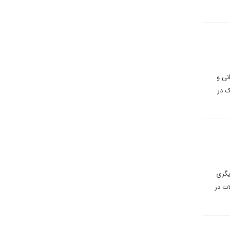
نی و
ک در
یگری
ات در