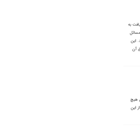
افت به
مسائل
. این
ق آن
ن هیچ
ز این