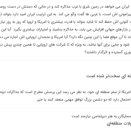
یران می خواهد در زمین شرق با غرب مذاکره کند و در حالی که دستش در دست روسی
ونی اش است، با غربی ها گفت وگو می کند. به این ترتیب ایران امید دارد بتواند تا پ
ونی اش حفظ کند تا شاید بتواند با قدرت بیشتری با امریکا و اروپا که روز به روز نیاز
بازارهای جهانی افزایش می یابد، به مذاکره بنشیند و امتیازات بیشتری بگیرد. آیا ای
د تا آن موقع فضا را این چنین نگه دارد؟ آیا امریکا و متحدان اروپایی اش اجازه می د
شود و جایی برای آنها نباشد، به ویژه که تا شرکت های اروپایی تا همین چندی پیش در 
وری گسترده و اثرگذار داشتند؟
سته ای سخت‌تر شده است
ریکا از سفر منطقه ای خود، به نظر می رسد این پرسش مطرح است که مذاکرات دوح
 احتمال دارد که دو دشمن بزرگ توافق مهمی منعقد کنند یا خیر.
همسایگان به هنر دیپلماسی نیازمند است
ولات منطقه‌ای