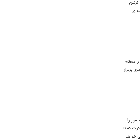
 گرفتن
ه ای
را محترم
ی برقرار
مور را
رات که تا
ی خواهد