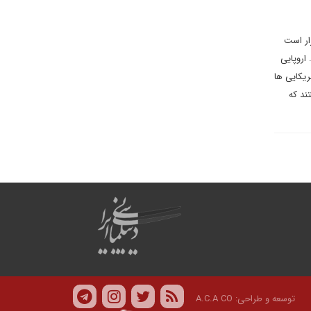
ار است
اروپایی
ریکایی ها
ند که
توسعه و طراحی:
A.C.A CO