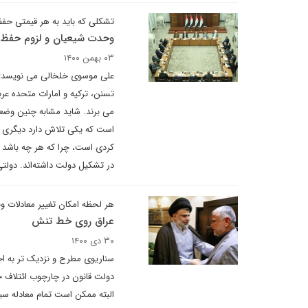
تشکلی که باید به هر قیمتی حف
وحدت شیعیان و لزوم حفظ
۰۳ بهمن ۱۴۰۰
علی موسوی خلخالی می نویسد: د
تسنن، ترکیه و امارات متحده ع
می برند. شاید مشابه چنین وضعیت
است که یکی تلاش دارد دیگری 
کردی است، چرا که هر چه باشد ا
در تشکیل دولت داشته‌اند. دول
هر لحظه امکان تغییر معادلات وج
عراق روی خط تنش
۳۰ دی ۱۴۰۰
سناریوی مطرح و نزدیک تر به اجر
دولت قانون در چارچوب ائتلاف ج
البته ممکن است تمام معادله سی