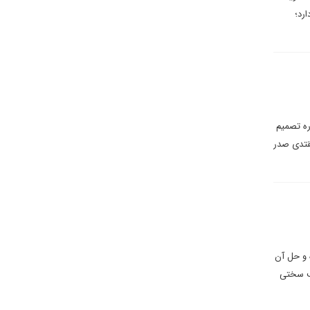
رد؛
ره تصمیم
قتدی صدر
 و حل آن
قب سختی