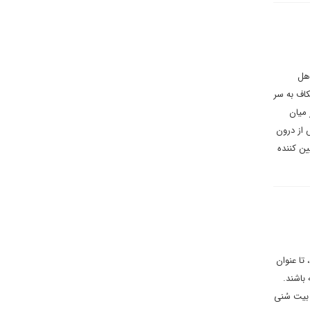
هل
اف به سر
 میان
از درون
ن کننده
تا عنوان
باشند.
بیت سُنی