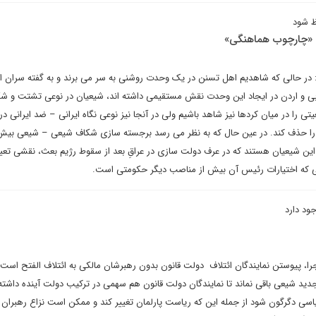
ظ شود
 «چارچوب هماهنگی»
ر حالی که شاهدیم اهل تسنن در یک وحدت روشنی به سر می برند و به گفته سران ا
ربی و اردن در ایجاد این وحدت نقش مستقیمی داشته اند، شیعیان در نوعی تشتت و شک
ی را در میان کردها نیز شاهد باشیم ولی در آنجا نیز نوعی نگاه ایرانی – ضد ایرانی در
را حذف کند. در عین حال که به نظر می رسد برجسته سازی شکاف شیعی – شیعی بیش 
ین شیعیان هستند که در عرف دولت سازی در عراقِ بعد از سقوط رژیم بعث، نقشی تعیی
تی که اختیارات رئیس آن بیش از مناصب دیگر حکومتی است.
ود دارد
ا، پیوستن نمایندگان ائتلاف دولت قانون بدون رهبرشان مالکی به ائتلاف الفتح است، 
دید شیعی باقی نماند تا نمایندگان دولت قانون هم سهمی در ترکیب دولت آینده داشته 
اسی دگرگون شود از جمله این که ریاست پارلمان تغییر کند و ممکن است نزاع رهبران 