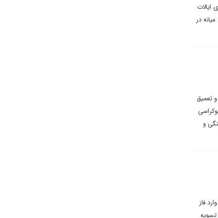
 ایالات
میانه در
ه و تعمیق
موکراسی
تگی و
رد فاز
 تسویه