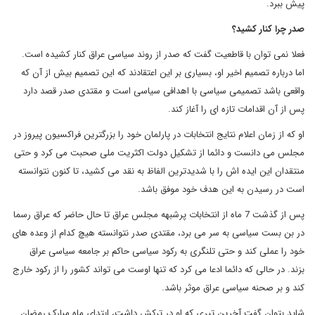
پیش ببرد.
صدر چرا کنار کشید؟
فعلا نمی توان با قاطعیت گفت که صدر از روند سیاسی عراق کنار کشیده است.
اما درباره تصمیم اخیر او، بسیاری بر این اعتقادند که این تصمیم بیش از آن که
واقعی باشد تصمیمی سیاسی با اهدافی سیاسی است و مقتدی صدر قصد دارد
پس از آن اقدامات تازه ای را آغاز کند.
او که از زمان اعلام نتایج انتخابات در پارلمان خود را بزرگترین فراکسیون پیروز در
مجلس می دانست و دائما از تشکیل دولت اکثریت ملی صحبت می کرد و حتی
منتقدان این ایده اش را با شدیدترین الفاظ به نقد می کشید، تا کنون نتوانسته
است در رسیدن به این هدف خود موفق باشد.
پس از گذشت 7 ماه از انتخابات پرشبهه مجلس عراق تا حال حاضر که عراق رسما
در بن بست سیاسی به سر می برد، مقتدی صدر نتوانسته هیچ کدام از وعده های
خود را عملی کند و حتی تلنگری به رکود سیاسی حاکم بر جامعه سیاسی عراق
بزند. در حالی که دائما ادعا می کرد که تنها اوست می تواند کشور را از رکود خارج
کند و بر صحنه سیاسی عراق موثر باشد.
شاید بتوان گفت آخرین تیری که او در ترکش داشت، ابتدای ماه مبارک رمضان