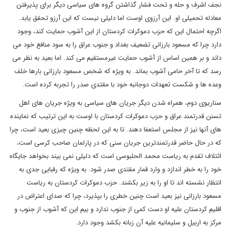
نجف اشرف و حله و تحت فشار گذاشتن گروه های سیاسی دیگر برای پذیرفتن
معادله تحمیلی او. این آرزوی اوست اما دلیلی نیست که این آرزو تحقق یابد.
اگرچه احتمال این که حزب دموکرات کردستان از این آشوب حمایت کند، وجود
دارد چرا که مسعود بارزانی تضعیف بغداد و جنوب عراق را به سود منافع خود می
داند و بر همین اساس از آشوب حمایت غیرمستقیم می کند. اما بعید به نظر می
رسد که تا آخر حامی آشوب بماند. به ویژه که شخص مسعود بارزانی بارها خلف
وعده ها و شکست تعهدات دوجانبه خود با مقتدی صدر را تجربه کرده است.
سناریوی دوم، همراه شدن دیگر جریان های سیاسی به ویژه جریان های اهل
تسنن قدرتمند عراق و حزب دموکرات کردستان با اوست به این ترتیب که نماینده
های آنها نیز از مجلس استعفا دهند. تا به این لحظه چنین چیزی بعید است، چرا
که در حال حاضر قدرتمندترین جریان سنی که در پارلمان صاحب کرسی است،
ائتلاف تقدم به ریاست محمد الحلبوسی است که دلیلی نمی بیند بخواهد جایگاه
خود را به خطر اندازد و وارد قمار مقتدی صدر شود. به ویژه که رقبایی جدی به
انتظار نشسته اند تا او را به زیر بکشند. حزب دموکرات کردستان به ریاست
مسعود بارزانی نیز بعید است چنین خطری را بپذیرد، چرا که صدای اعتراض در
اقلیم کردستان علیه او دست کمی از جنوب ندارد و بیم این که آشوب از جنوب و
مرکز به اربیل و سلیمانیه علیه آن زبانه بکشد وجود دارد.