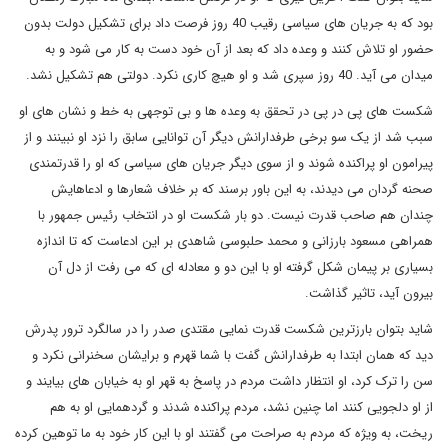
بود که به جریان های سیاسی رقیب 40 روز فرصت داد برای تشکیل دولت بدون
حضور او تلاش کنند و وعده داد که بعد از آن خود دست به کار می شود و به
میدان می آید. 40 روز سپری شد و او هیچ کاری نکرد. دولتی هم تشکیل نشد.
شکست های پی در پی در تحقق به وعده ها و بی توجهی به خط و نشان های او
سبب شد از یک سو برخی طرفدارانش دیگر آن توانایی سابق را نزد او نبینند و از
پیرامون او پراکنده شوند و از سوی دیگر جریان های سیاسی که او را قدرتمندی
صحنه گردان می دیدند، به این باور برسند که بر خلاف شعارها و ادعاهایش
چندان هم صاحب قدرت نیست. دو بار شکست او در انتخاب رئیس جمهور با
همراهی مسعود بارزانی و محمد حلبوسی شاهدی بر این ادعاست که تا اندازه
بسیاری بر پیمان شکل گرفته او با این دو و معادله ای که می رفت از دل آن
بیرون آید، تاثیر گذاشت.
شاید بتوان بارزترین شکست قدرت نمایی مقتدی صدر را در سالگرد ترور پدرش
دید که همان ابتدا به طرفدارانش گفت با شما قهرم و برایشان سخنرانی نکرد و
سن را ترک کرد، او انتظار داشت مردم در پاسخ به قهر او به خیابان های بیایند و
از او دلجویی کنند اما چنین نشد، مردم پراکنده شدند و گردهمایی او به هم
ریخت، به ویژه که مردم به صراحت می گفتند او با این کار خود به ما توهین کرده