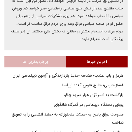
در تشکیل ویا شرکت در کابینه افزایش خواهد داد۔تصور من این است که
جناب مقتدی صدر از تنش های سیاسی واجتماعی حذر خواهد کرد وروش
سیاسی را انتخاب خواهد نمود۔هم برای تشکیلات سیاسی او وهم برای
حضور او در صحنه سیاسی عراق وهم برای مردم عراق مناسب تر است۔
مردم عراق به انسجام بیشتر در حالتی که بخش های مختلف ان زیر سلطه
بیگانگان است احتیاج دارند۔
آخرین خبرها
پر بازدیدترین ها
هرمز و باب‌المندب؛ هندسه جدید بازدارندگی و آزمون دیپلماسی ایران
قفقاز جنوبی؛ خلیج فارسِ آینده اوراسیا
بازگشت به استراتژی هزار ضربه چاقو
پویایی دستگاه دیپلماسی در گذرگاه شانگهای
مقاومت عراق پاسخ به حملات متجاوزانه به حشد الشعبی را به تعویق
انداخت