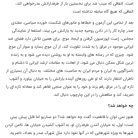
است. اتفاقی که سبب شد برای نخستین بار از طرفدارانش عذرخواهی کند،
اتفاقی که هیچ گاه سابقه نداشته است.
بعد از تمامی این آزمون و خطاها و مانورهای شکست خورده سیاسی، مقتدی
صدر چاره کار را در دادن روحیه جدید به یارانش می بیند، استفعا از نمایندگی
مجلس، ژست اپوزسیون گرفتن و ایجاد موج. برای همین تلاش دارد فضای ضد
ایرانی موجود در عراق را به شدت تقویت کند، از آن موج بسازد و سوار آن موج
شود. چیزی که در رسانه های وابسته به او به روشنی دیده می شود و به زننده
ترین شکل ممکن دنبال می شود، از اهانت به مقامات ارشد ایرانی تا دشنام و
ناسزاگویی به ایران و مردم ایران به مناسبت های مختلف. به دنبال آن بسیاری از
ناظران انتظار دارند که او طی روزهای آینده یارانش را به خیابان بیاورد و آشوب
تازه ای را در عراق رقم بزند و خود را به عنوان منجی ظاهر کند و معادله تازه ای را
تعریف کند و منافعش را در این چارچوب دنبال کند.
چه خواهد شد؟
هنوز نمی توان با قاطعیت گفت چه خواهد شد؟ دو سناریو اما قابل پیش بینی
است؛ اول، به خیابان آمدن طرفدران او، به آشوب کشیدن خیابان ها، ناامن کردن
شهرها به ویژه شهرهایی که در آنها نفوذ دارد مثل شهرک صدر و بغداد، ناصریه،