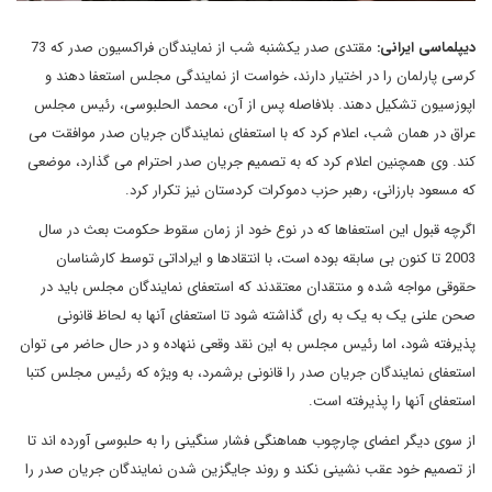
دیپلماسی ایرانی:
مقتدی صدر یکشنبه شب از نمایندگان فراکسیون صدر که 73
کرسی پارلمان را در اختیار دارند، خواست از نمایندگی مجلس استعفا دهند و
اپوزسیون تشکیل دهند. بلافاصله پس از آن، محمد الحلبوسی، رئیس مجلس
عراق در همان شب، اعلام کرد که با استعفای نمایندگان جریان صدر موافقت می
کند. وی همچنین اعلام کرد که به تصمیم جریان صدر احترام می گذارد، موضعی
که مسعود بارزانی، رهبر حزب دموکرات کردستان نیز تکرار کرد.
اگرچه قبول این استعفاها که در نوع خود از زمان سقوط حکومت بعث در سال
2003 تا کنون بی سابقه بوده است، با انتقادها و ایراداتی توسط کارشناسان
حقوقی مواجه شده و منتقدان معتقدند که استعفای نمایندگان مجلس باید در
صحن علنی یک به یک به رای گذاشته شود تا استعفای آنها به لحاظ قانونی
پذیرفته شود، اما رئیس مجلس به این نقد وقعی ننهاده و در حال حاضر می توان
استعفای نمایندگان جریان صدر را قانونی برشمرد، به ویژه که رئیس مجلس کتبا
استعفای آنها را پذیرفته است.
از سوی دیگر اعضای چارچوب هماهنگی فشار سنگینی را به حلبوسی آورده اند تا
از تصمیم خود عقب نشینی نکند و روند جایگزین شدن نمایندگان جریان صدر را