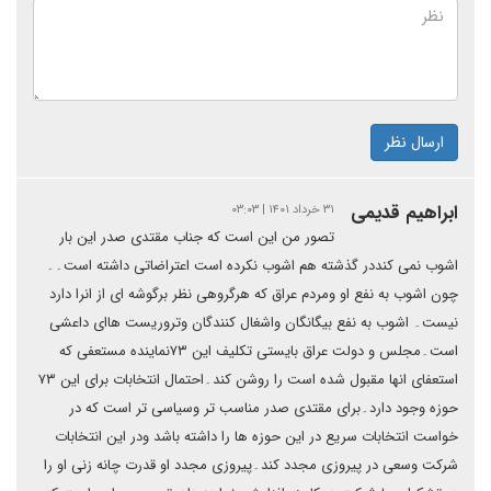
ارسال نظر
ابراهیم قدیمی
۳۱ خرداد ۱۴۰۱ | ۰۳:۰۳
تصور من این است که جناب مقتدی صدر این بار
اشوب نمی کنددر گذشته هم اشوب نکرده است اعتراضاتی داشته است۔۔
چون اشوب به نفع او ومردم عراق که هرگروهی نظر برگوشه ای از انرا دارد
نیست۔ اشوب به نفع بیگانگان واشغال کنندگان وتروریست هاای داعشی
است۔مجلس و دولت عراق بایستی تکلیف این ۷۳نماینده مستعفی که
استعفای انها مقبول شده است را روشن کند۔احتمال انتخابات برای این ۷۳
حوزه وجود دارد۔برای مقتدی صدر مناسب تر وسیاسی تر است که در
خواست انتخابات سریع در این حوزه ها را داشته باشد ودر این انتخابات
شرکت وسعی در پیروزی مجدد کند۔پیروزی مجدد او قدرت چانه زنی او را