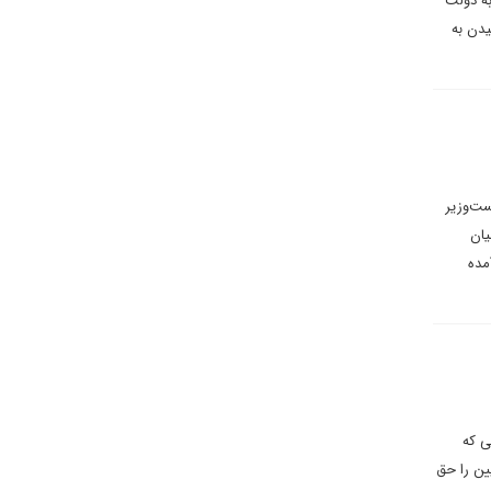
به دولت
یدن به
ست‌وزیر
یان
مده
ی که
ین را حق