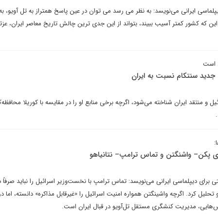
لماسی ایرانی می‌نویسد: به نظر می رسد می توان در عین پاسخ همتراز به تل آویو، به 
ن که کشور کمتر آسیب ببیند، بتواند از این جدی ترین چالش تاریخ معاصر ایران، عزتم
ل است
 جدید سنتکام نسبت به ایران
یل و منتقد ایران شناخته می‌شود، اگرچه برخی منابع او را در مقایسه با کوریلا محافظه‌کا
:
 پکن– واشنگتن و تماس ترامپ– نتانیاهو
 برای دیپلماسی ایرانی می‌نویسد: تماس ترامپ با نخست‌وزیر اسرائیل را نباید صرفاً د
 تحلیل کرد. اگرچه واشینگتن همواره امنیت اسرائیل را «غیرقابل مذاکره» دانسته، اما د
‌هایی، مدیریت کنشگری مستقل تل‌آویو در قبال ایران است.