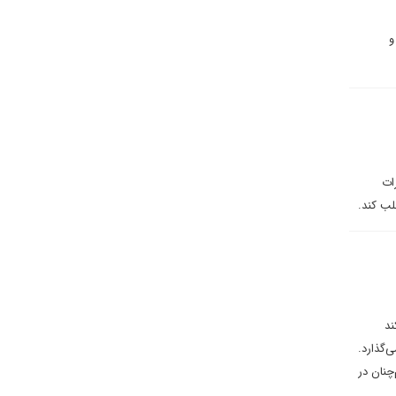
و
ات
ند
‌گذارد.
چنان در