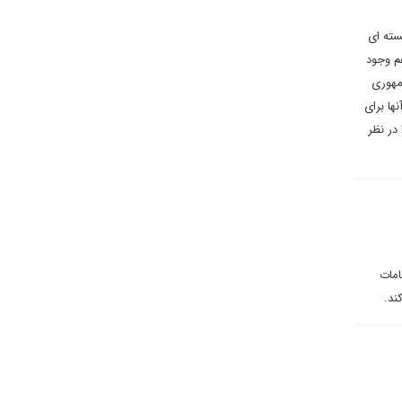
سته ای
م وجود
مهوری
ها برای
در نظر
امات
ند.