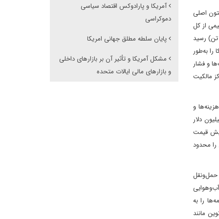
آمریکا و پارادوکس اقتصاد سیاسی
تون اصلی
دموکراسی
ود که بیش از نیمی از کل
 به شدت کاهش یافت و از ژانویه تا اوت تنها به ۲۱۸ میلیون بوشل (۵٫۹ میلیون تن) رسید
پایان سلطه مطلق جهانی امریکا
ده و جای آمریکا را به‌طور
مشکل آمریکا و تأثیر آن بر بازارهای داخلی
ت‌ها و فشار
و بازارهای مالی ایالات متحده
کز مالکیت
ینه‌ها و
 امسال این تعرفه‌ها حدود ۶۰۰ میلیون دلار هزینه اضافی برای شرکت ایجاد کرده و در نیمه اول سال نزدیک به ۳۰۰ میلیون دلار
 درصد کاهش یافته است. افزایش قیمت
 را محدود
 حمل‌ونقل
آب‌وهوایی
ها را به
ین مانند