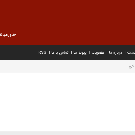
خاورمیانه
خست
درباره ما
عضویت
پیوند ها
تماس با ما
RSS
ادی