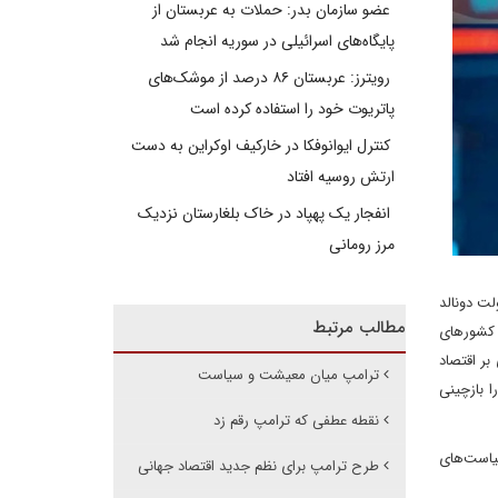
عضو سازمان بدر: حملات به عربستان از
پایگاه‌های اسرائیلی در سوریه انجام شد
رویترز: عربستان ۸۶ درصد از موشک‌های
پاتریوت خود را استفاده کرده است
کنترل ایوانوفکا در خارکیف اوکراین به دست
ارتش روسیه افتاد
انفجار یک پهپاد در خاک بلغارستان نزدیک
مرز رومانی
لت دونالد
مطالب مرتبط
ل کشورهای
بر اقتصاد
ترامپ میان معیشت و سیاست
ا بازچینی
نقطه عطفی که ترامپ رقم زد
سیاست‌های
طرح ترامپ برای نظم جدید اقتصاد جهانی