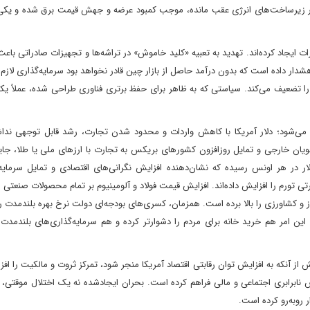
ر زیرساخت‌های انرژی عقب مانده، موجب کمبود عرضه و جهش قیمت برق شده و یکی 
یجاد کرده‌اند. تهدید به تعبیه «کلید خاموش» در تراشه‌ها و تجهیزات صادراتی باع
هشدار داده است که بدون درآمد حاصل از بازار چین قادر نخواهد بود سرمایه‌گذاری لازم
ا را تضعیف می‌کند. سیاستی که به ظاهر برای حفظ برتری فناوری طراحی شده، عملاً یکی
 می‌شود؛ دلار آمریکا با کاهش واردات و محدود شدن تجارت، رشد قابل توجهی ندا
 خارجی و تمایل روزافزون کشورهای بریکس به تجارت با ارزهای ملی یا طلا، جایگاه
ف کرده است. قیمت طلا در سال ۲۰۲۵ به حدود ۳٬۷۸۷ دلار در هر اونس رسیده که نشان‌دهنده افزایش نگرانی‌های اقتصادی و تمایل سر
 تورم را افزایش داده‌اند. افزایش قیمت فولاد و آلومینیوم بر تمام محصولات صنعتی ا
و کشاورزی را بالا برده است. همزمان، کسری‌های بودجه‌ای دولت نرخ بهره بلندمدت 
 این امر هم خرید خانه برای مردم را دشوارتر کرده و هم سرمایه‌گذاری‌های بلندمدت
آنکه به افزایش توان رقابتی اقتصاد آمریکا منجر شود، تمرکز ثروت و مالکیت را افز
 نابرابری اجتماعی و مالی فراهم کرده است. بحران ایجادشده نه یک اختلال موقتی، ب
 روبه‌رو کرده است.