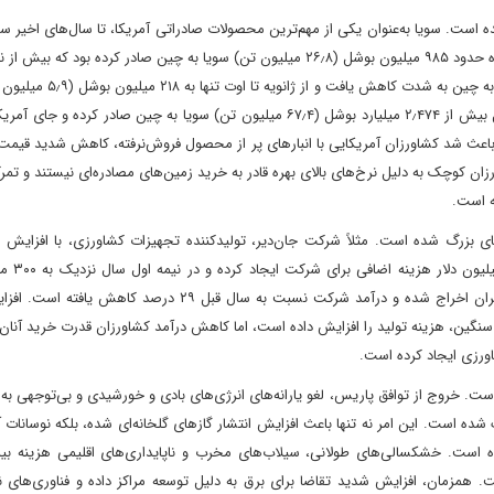
ت. سویا به‌عنوان یکی از مهم‌ترین محصولات صادراتی آمریکا، تا سال‌های اخیر س
تجارت کشاورزی این کشور با چین بود. در سال ۲۰۲۴، ایالات متحده حدود ۹۸۵ میلیون بوشل (۲۶٫۸ میلیون تن) سویا به چین صادر کرده ب
صادرات آن سال را تشکیل می‌داد. اما در سال ۲۰۲۵، صادرات سویا به چین
و در ماه‌های ژوئن تا اوت عملاً به صفر رسید. در همین دوره، برزیل بیش از ۲٫۴۷۴ میلیارد بوشل (۶۷٫۴ میلیون تن) سویا به چین صادر کر
ت سویا از آمریکا باعث شد کشاورزان آمریکایی با انبارهای پر از محصول فروش‌نرفته، کاهش شدید قیم
 کوچک به دلیل نرخ‌های بالای بهره قادر به خرید زمین‌های مصادره‌ای نیستند و تمر
ه است.
بزرگ شده است. مثلاً شرکت جان‌دیر، تولیدکننده تجهیزات کشاورزی، با افزایش هز
کاهش تقاضا روبه‌رو شده است.
گزارش شده است. به‌خاطر این وضعیت، حدود دو هزار نفر از کارگران اخراج شده و درآمد شرکت نسبت به سال قبل ۲۹
نگین، هزینه تولید را افزایش داده است، اما کاهش درآمد کشاورزان قدرت خرید آنان
اورزی ایجاد کرده است.
است. خروج از توافق پاریس، لغو یارانه‌های انرژی‌های بادی و خورشیدی و بی‌توجهی به
ه است. این امر نه تنها باعث افزایش انتشار گازهای گلخانه‌ای شده، بلکه نوسانات 
ه است. خشکسالی‌های طولانی، سیلاب‌های مخرب و ناپایداری‌های اقلیمی هزینه بیمه‌
 همزمان، افزایش شدید تقاضا برای برق به دلیل توسعه مراکز داده و فناوری‌های نو