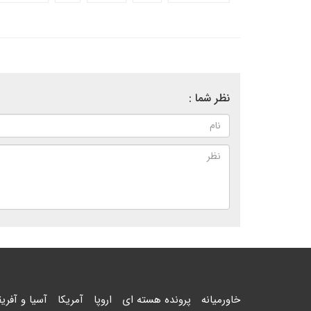
نظر شما :
خاورمیانه
پرونده هسته ای
اروپا
آمریکا
آسیا و آفریق