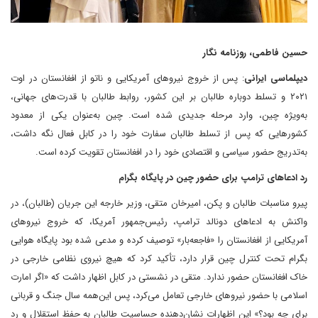
حسین فاطمی، روزنامه نگار
دیپلماسی ایرانی
: پس از خروج نیروهای آمریکایی و ناتو از افغانستان در اوت
۲۰۲۱ و تسلط دوباره طالبان بر این کشور، روابط طالبان با قدرت‌های جهانی،
به‌ویژه چین، وارد مرحله جدیدی شده است. چین به‌عنوان یکی از معدود
کشورهایی که پس از تسلط طالبان سفارت خود را در کابل فعال نگه داشت،
به‌تدریج حضور سیاسی و اقتصادی خود را در افغانستان تقویت کرده است.
رد ادعاهای ترامپ برای حضور چین در پایگاه بگرام
پیرو مناسبات طالبان و پکن، امیرخان متقی، وزیر خارجه این جریان (طالبان)، در
واکنش به ادعاهای دونالد ترامپ، رئیس‌جمهور آمریکا، که خروج نیروهای
آمریکایی از افغانستان را «فاجعه‌بار» توصیف کرده و مدعی شده بود پایگاه هوایی
بگرام تحت کنترل چین قرار دارد، تأکید کرد که هیچ نیروی نظامی خارجی در
خاک افغانستان حضور ندارد. متقی در نشستی در کابل اظهار داشت که «اگر امارت
اسلامی با حضور نیروهای خارجی تعامل می‌کرد، پس این‌همه سال جنگ و قربانی
برای چه بود؟» این اظهارات نشان‌دهنده حساسیت طالبان به حفظ استقلال و رد