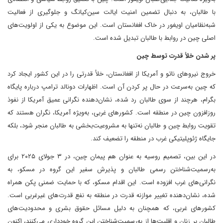
با طالبان، به دنبال تضمین امنیت ایالت سین‌کیانگ و جلوگیری از فعالیت
شبه‌نظامیان اویغور در خاک افغانستان است. این موضوع به یکی از اولویت‌های
اصلی چین در روابط با طالبان تبدیل شده است.
پر شدن خلأ قدرت توسط چین
خروج نیروهای ناتو و آمریکا از افغانستان، خلأ قدرتی را در این کشور ایجاد کرد
که چین به‌سرعت در حال پر کردن آن است. اظهارات دونالد ترامپ درباره پایگاه
بگرام، هرچند از سوی طالبان رد شده، نشان‌دهنده نگرانی عمیق آمریکا از نفوذ
روزافزون چین در منطقه است. کشورهای غربی، به‌ویژه آمریکا، نگران هستند که
تقویت روابط چین و طالبان نه‌تنها به مشروعیت‌بخشی به طالبان منجر شود، بلکه
جایگاه ژئوپلیتیکی غرب در منطقه را تضعیف کند.
در این بین، تصمیم روسیه به عنوان هم پیمان چین، در ۳ جولای ۲۰۲۵ برای
به‌رسمیت‌شناختن رسمی طالبان و پذیرش سفیر این گروه در مسکو، به
نگرانی‌های غرب افزوده است. این اقدام مسکو، که با حمایت ضمنی پکن همراه
شده، نشان‌دهنده تغییر موازنه قدرت در منطقه به نفع قدرت‌های غیرغربی است.
کشورهای غربی، که همچنان به دلیل مسائل حقوق بشری و محدودیت‌های
طالبان بر زنان و اقلیت‌ها از به‌رسمیت‌شناختن این گروه خودداری می‌کنند، اکنون