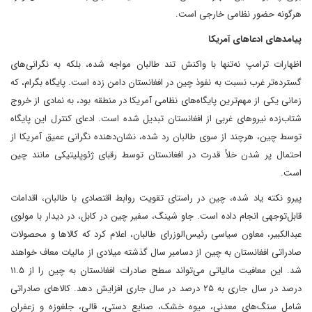
هرگونه حضور نظامی خارجی است.
پیامدهای ادعاهای آمریکا
اظهارات ترامپ نه‌تنها با واکنش تند طالبان مواجه شده، بلکه به نگرانی‌های
گسترده‌تر غرب نسبت به نفوذ چین در افغانستان دامن زده است. پایگاه بگرام، که
زمانی یکی از مهم‌ترین پایگاه‌های نظامی آمریکا در منطقه بود، به نمادی از خروج
شتاب‌زده نیروهای غربی از افغانستان تبدیل شده است. ادعای کنترل این پایگاه
توسط چین، هرچند از سوی طالبان رد شده، نشان‌دهنده نگرانی عمیق آمریکا از
احتمال پر شدن خلأ قدرت در افغانستان توسط رقبای ژئوپلیتیکی مانند چین
است.
پیرو نکته یاد شده، چین در راستای تقویت روابط اقتصادی با طالبان، اقدامات
قابل‌توجهی انجام داده است. جاو شینگ، سفیر چین در کابل، در دیدار با مولوی
عبدالکبیر، معاون سیاسی رئیس‌الوزرای طالبان، اعلام کرد که کالاها و محصولات
صادراتی افغانستان به چین از دسامبر سال گذشته میلادی از مالیات معاف خواهند
شد. این معافیت مالیاتی می‌تواند سطح صادرات افغانستان به چین را از ۱۱.۵
درصد در سال جاری به ۲۵ درصد در سال جاری افزایش دهد. کالاهای صادراتی
شامل سنگ‌های معدنی، میوه خشک، صنایع دستی، قالی، جلغوزه و زعفران