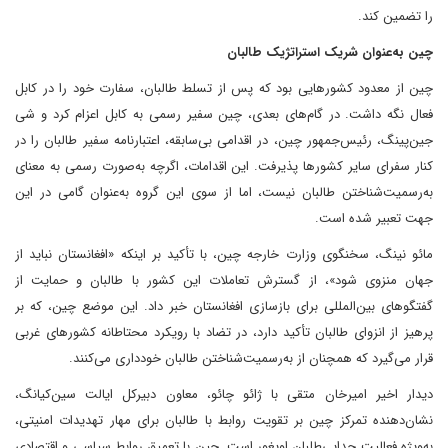
را تضمین کند.
چین به‌عنوان شریک استراتژیک طالبان
چین از معدود کشورهایی بود که پس از تسلط طالبان، سفارت خود را در کابل
فعال نگه داشت. در گام‌های بعدی، چین سفیر رسمی به کابل اعزام کرد و شی
جین‌پینگ، رئیس‌جمهور چین، در اقدامی بی‌سابقه، اعتبارنامه سفیر طالبان را در
کنار سفرای سایر کشورها پذیرفت. این اقدامات، اگرچه به‌صورت رسمی به معنای
به‌رسمیت‌شناختن طالبان نیست، اما از سوی این گروه به‌عنوان گامی در این
جهت تعبیر شده است.
مائو نینگ، سخنگوی وزارت خارجه چین، با تأکید بر اینکه «افغانستان نباید از
جهان منزوی شود»، از گسترش تعاملات این کشور با طالبان و حمایت از
گفتگوهای بین‌المللی برای بازسازی افغانستان خبر داد. این موضع چین، که بر
پرهیز از انزوای طالبان تأکید دارد، در تضاد با رویکرد محتاطانه کشورهای غربی
قرار می‌گیرد که همچنان از به‌رسمیت‌شناختن طالبان خودداری می‌کنند.
دیدار اخیر امیرخان متقی با ژائو چائو، معاون دبیرکل ایالت سین‌کیانگ،
نشان‌دهنده تمرکز چین بر تقویت روابط با طالبان برای مهار تهدیدات امنیتی،
به‌ویژه فعالیت جدایی‌طلبان اویغور است. چین با تعمیق روابط سیاسی و اقتصادی