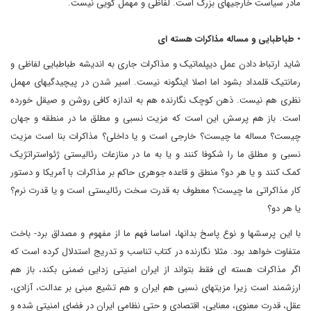
مادر سیاست خارجیهای بزرگ است. لفاظی و مهمل گویی نیست.
• طباطبایی و مساله مذاکرات هسته ای
شاید ارتباط دادن عمل دیپلماتیک و مذاکرات جاری به اندیشه طباطبایی لفاظی و
رمانتیک قلمداد بشود اما اصلا اینگونه نیست. اسیر شدن در پیچیدگیهای مهمل
نظری هم نیست. ذهن کوچک نگارنده هم به اندازه کافی روشن و صیقل خورده
است. باز هم پرسش این است که مزیت نسبی و مطلق ما در منطقه و جهان
چیست؟ مساله ما چیست؟ خارجی است و یا داخلی؟ مذاکرات بنا است مزیت
نسبی و مطلق ما را شکوفا کنند و یا به ما در منازعات رئالیستی ژئواستراتژیک
کمک کنند و یا هر دو؟ منطق و قاعده جوهری حاکم بر مذاکرات با آمریکا و دستور
کار مذاکراتی ما چیست؟ معطوف به قدرت سخت رئالیستی است و یا قدرت نرم؟
یا هر دو؟
با این پرسشها و نوع پاسخ بدانها، اساسا فهم ما از مفهوم و مصداق برد- باخت
متفاوت خواهد بود. مثلا نگارنده در کتاب تناسب و تدریج استدلال کرده است که
اگر مذاکرات هسته ای فقط بتواند از ایران امنیتی زدایی ضمنی بکند، باز هم
ارزشمند است زیرا مزیتهای نسبی هم ایران و هم تشیع مبنی بر عدالت، آزادی،
عقل، قدرت معنوی، معنایی، اقتصادی و حتی نظامی ایران در فضای امنیتی شده و