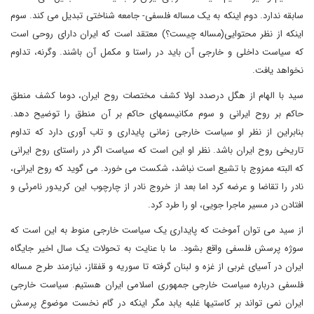
سابقه ندارد. دوم اینکه به یک مساله فلسفی- جامعه شناختی تبدیل می کند. سوم
اینکه از نظر محتوایی(مساله چیست؟) معتقد است که ایران دارای روحی است
که سیاست داخلی و خارجی آن باید در راستا و مکمل آن باشند. وگرنه، تداوم
نخواهد یافت.
سید با الهام از هگل درصدد اولا کشف مختصات روح ایران، دوما کشف منطق
حاکم بر روح ایرانی و سوم مکانیسمهای حاکم بر آن منطق را توضیح دهد.
بنابراین از نظر او سیاست خارجی زمانی پایداری و تاب آوری دارد که تداوم
تاریخی روح ایران باشد. نظر او این است که سیاست اگر در راستای روح ایرانی
که البته ممزوج با تشیع است نباشد، شکست می خورد. می گوید که روح ایرانی،
نادر را تقاضا و عرضه کرد اما بعد از خروج نادر از چارچوب این کریدور نامرئی و
افتادن در مسیر ماجرا جویی، او را طرد کرد.
از سید می توان آموخت که پایداری یک سیاست خارجی منوط به این است که
سوژه پرسش فلسفی واقع بشود. ما با عنایت به تحولات یک سال اخیر جایگاه
ایران در آسیای غربی از غزه و لبنان گرفته تا سوریه و قفقاز، نیازمند طرح مساله
فلسفی درباره سیاست خارجی جمهوری اسلامی ایران هستیم. سیاست خارجی
ایران نمی تواند بر کاستیها غلبه یابد مگر اینکه در گام نخست موضوع پرسش