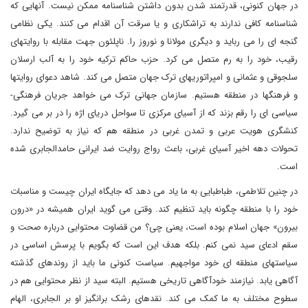
در جهان کنونی، قدرتمند شدن بدون داشتن شناسنامه ممکن نیست. آنهایی که
شناسنامه کافی ندارند به تراشکاری و یا سرقت آن اقدام می کنند. یکی نظامی
گنجه ای را می رباید و دیگری مولانا و نوروز را. ناپلئون جهت مقابله با روایتهای
رقیب، خود را به رم متصل می کرد. حزب حاکم ترکیه خود را به آلب ارسلان
سلجوقی و عثمانی و امپراتوریهای ترک جهان متصل می کند. شاهد دعوای روایتها
و فرهنگها در منطقه هستیم. سازمان جهانی ترک می خواهد جریان فرهنگی-
سیاسی ای را رقم بزند که از آسیای مرکزی تا سواحل دریای اژه را در بر می گیرد.
کنشگری هویت عربی و تمدن غربی در منطقه هم که نیاز به توضیح ندارد.
تحولات دهه اخیر آسیای غربی، باعث رواج روایت ضد ایرانی حامدالجابری شده
است.
در چنین تلاطمی، طباطبایی به ما یاد می دهد که جایگاه ایران چیست و مناسبات
خود را با منطقه چگونه باید تنظیم کند. وقتی می گوید ایران همیشه در «درون
بیرون» جهان اسلام بوده است، یعنی چی؟ من قضاوت محتوایی درباره صحت و
سقم ادعای سید نمی کنم. بلکه هدف این است که بگویم با پرسش اساسی در
سیاستهای منطقه ای خود مواجهیم. سیاست کنونی ما باید از روندهای گذشته
آگاهی یابد. نیازمند خودآگاهی تاریخی هستیم. البته سید از نظر محتوایی هم در
سطوح مختلف به ما کمک می کند. نقدهای رشک برانگیز او بر الجابری، الهام