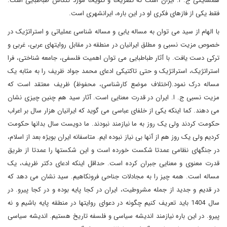
همسایگی ج. ا. ایران است که تصریحا و تلویحا مورد کنکاش طباطبایی است.
فقط یکی از فازهای فکری او در این باره، ایرانشهری است.
با الهام از سید می توان به مساله یابی و مساله شناسی عملیاتی و استراتژیک در
خصوص مزیت نسبی و مطلق ایرانیان در منطقه در مقابل روایتهای عربی، غربی و
ترکی دست یافت. با آثار طباطبایی می توان اهمیت فلسفی، جامعه شناختی، فرا
استراتژیک، استراتژیک و حتی تاکتیکی ادعای محمد جواد ظریف را به مثابه یک
مساله درک نمود.(اختلاف موضع کارشناسی، محفوظ) ظریف معتقد است که
مزیت نسبی ج. ا. ایران در قدرت معنایی است. آثار سید هم چنین چیزی نشان
می دهند. کما اینکه یکی از خلفای عباسی می گوید که ایرانیان هزار سال بر اعراب
حکومت کردند ولی یک روز به ما نیازمند نبودند. ما دویست سال بدانها حکومت
کردیم ولی یک روز هم از آنها بی نیاز نبوده ایم. متاسفانه ایران بویژه بعد از اسلام،
در جنگهای نظامی عمدتا شکست خورده است و این شکستها را عمدتا از طریق
قدرت معنوی و معنایی جبران کرده است. حداقل اینکه ادعای دکتر ظریف، یک
مساله است. همه چیز را به مجادلات جناحی فرونکاهیم. سید نشان می دهد که
در قدیم و جدید از جمله مشروطیت، ایران در کجا پایه بوده و در کجا پیرو. در
سال 1404 باید تعریف کنیم چگونه در دعوای روایتها در منطقه پایه باشیم و نه
پیرو. در این باره نیازمند اندیشه سیاسی و فلسفه تاریخ هستیم. اندیشه سیاسی