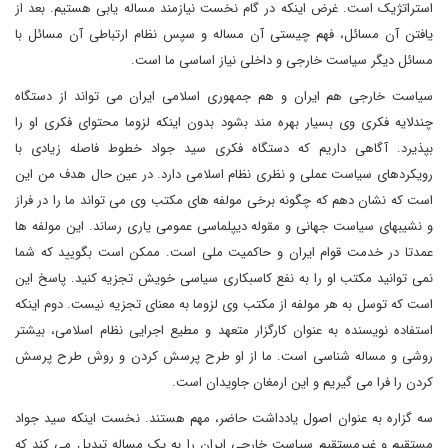
استراتژیک است. غرض اینکه در گام نخست نیازمند مساله یابی هستیم. بعد از
یافتن آن مسائل، فهم چیستی آن مساله و سپس نظام ارتباطی آن مسائل با
مسائل دیگر سیاست خارجی و داخلی نیاز اساسی ما است.
سیاست خارجی هم ایران و هم جمهوری اسلامی ایران می تواند از دستگاه
چندلایه فکری وی بسیار بهره مند بشود بدون اینکه لزوما محتوای فکری او را
بپذیرد. آگاهی داریم که دستگاه فکری سید جواد خطوط فاصله زیادی با
رویکردهای سیاست عملی و نظری نظام اسلامی دارد. در عین حال هدف من این
است که نشان دهم که چگونه برخی مولفه های مکتب وی می تواند ما را در فراز
و نشیبهای سیاست جهانی و مقوله دیپلماسی عمومی یاری رساند. این مولفه ها
عمدتا در خدمت قوام ایران و حاکمیت ملی است. ممکن است بگویید که شما
نمی توانید مکتب او را به نفع کاسبکاری سیاسی خویش تجزیه کنید. پاسخ این
است که توسل به هر مولفه از مکتب وی لزوما به معنای تجزیه نیست. دوم اینکه
استفاده نویسنده به عنوان کارگزار متعهد و مطیع اجرایی نظام اسلامی، بیشتر
روشی و مساله شناسی است. ما از او طرح پرسش کردن و روش طرح پرسش
کردن را فرا می گیریم و این ارمغان جاویدان است.
سه گزاره به عنوان اصول یادداشت حاضر، مهم هستند. نخست اینکه سید جواد
مستقیم و غیرمستقیم سیاست خارجی ایران را به یک مساله تبدیل می کند که