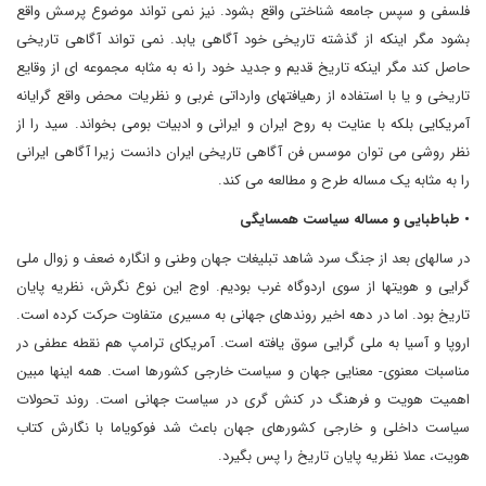
فلسفی و سپس جامعه شناختی واقع بشود. نیز نمی تواند موضوع پرسش واقع
بشود مگر اینکه از گذشته تاریخی خود آگاهی یابد. نمی تواند آگاهی تاریخی
حاصل کند مگر اینکه تاریخ قدیم و جدید خود را نه به مثابه مجموعه ای از وقایع
تاریخی و یا با استفاده از رهیافتهای وارداتی غربی و نظریات محض واقع گرایانه
آمریکایی بلکه با عنایت به روح ایران و ایرانی و ادبیات بومی بخواند. سید را از
نظر روشی می توان موسس فن آگاهی تاریخی ایران دانست زیرا آگاهی ایرانی
را به مثابه یک مساله طرح و مطالعه می کند.
• طباطبایی و مساله سیاست همسایگی
در سالهای بعد از جنگ سرد شاهد تبلیغات جهان وطنی و انگاره ضعف و زوال ملی
گرایی و هویتها از سوی اردوگاه غرب بودیم. اوج این نوع نگرش، نظریه پایان
تاریخ بود. اما در دهه اخیر روندهای جهانی به مسیری متفاوت حرکت کرده است.
اروپا و آسیا به ملی گرایی سوق یافته است. آمریکای ترامپ هم نقطه عطفی در
مناسبات معنوی- معنایی جهان و سیاست خارجی کشورها است. همه اینها مبین
اهمیت هویت و فرهنگ در کنش گری در سیاست جهانی است. روند تحولات
سیاست داخلی و خارجی کشورهای جهان باعث شد فوکویاما با نگارش کتاب
هویت، عملا نظریه پایان تاریخ را پس بگیرد.