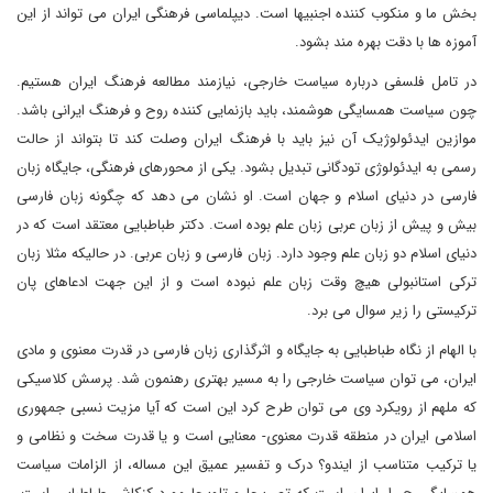
بخش ما و منکوب کننده اجنبیها است. دیپلماسی فرهنگی ایران می تواند از این
آموزه ها با دقت بهره مند بشود.
در تامل فلسفی درباره سیاست خارجی، نیازمند مطالعه فرهنگ ایران هستیم.
چون سیاست همسایگی هوشمند، باید بازنمایی کننده روح و فرهنگ ایرانی باشد.
موازین ایدئولوژیک آن نیز باید با فرهنگ ایران وصلت کند تا بتواند از حالت
رسمی به ایدئولوژی تودگانی تبدیل بشود. یکی از محورهای فرهنگی، جایگاه زبان
فارسی در دنیای اسلام و جهان است. او نشان می دهد که چگونه زبان فارسی
بیش و پیش از زبان عربی زبان علم بوده است. دکتر طباطبایی معتقد است که در
دنیای اسلام دو زبان علم وجود دارد. زبان فارسی و زبان عربی. در حالیکه مثلا زبان
ترکی استانبولی هیچ وقت زبان علم نبوده است و از این جهت ادعاهای پان
ترکیستی را زیر سوال می برد.
با الهام از نگاه طباطبایی به جایگاه و اثرگذاری زبان فارسی در قدرت معنوی و مادی
ایران، می توان سیاست خارجی را به مسیر بهتری رهنمون شد. پرسش کلاسیکی
که ملهم از رویکرد وی می توان طرح کرد این است که آیا مزیت نسبی جمهوری
اسلامی ایران در منطقه قدرت معنوی- معنایی است و یا قدرت سخت و نظامی و
یا ترکیب متناسب از ایندو؟ درک و تفسیر عمیق این مساله، از الزامات سیاست