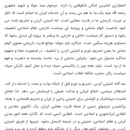
اضطراری کمترین امکان شکوفایی را دارند. مرحوم سید جواد و شهید مطهری
رحمه الله علیه یک جا به هم می رسند و آن خدمات ایران به اسلام است که ناظر
بر مزیت تاریخی ما در قدرت معنایی است. اما امنیتی کردن و تحریم باعث می
شود خاصیت الهام بخشی و پروسه ای سیاست خارجی نظام اسلامی تضعیف
بشود و دستور کار سیاست داخلی و خارجی ما بیشتر به پروژه ای تبدیل بشود که
مستلزم هزینه سنگین است. مذاکره باید بتواند موانع قدرت تاریخی معنوی الهام
بخش ما یعنی تحریم، تورم و امنیتی کردن را تخفیف. در اینصورت معنا و مفهوم
مذاکره متحول می شود. بنابراین بخشی از برد- باخت، وابسته به ذهنیت و فهم
ما از برد است. نباید همه چیز را رئالیستی صرف دیده و عمل کنیم. نگرش صرف
سیاست رئال، مخرب شاکله انقلاب اسلامی است.
سه گانه امنیتی کردن، تحریم و تورم قبل از اینکه دولت و ملت را خدشه دار کند،
استقلال سیاسی، اخلاق ایرانی و عدالت شیعی را فرسایش می دهد. لذا تعامل
فشرده دیپلماتیک و کوشش برای امنیتی زدایی از ایران و تحریم اقتصادی با هدف
برکشیدن مزیتهای نسبی از جمله قدرت معنایی ایران، یک تکاپوی مقدس و
انقلابی ایرانشهری و اسلامی است. انقلابی کسی است که نگذارد همه امور مدنی
ایران و نظام اسلامی، امنیتی و در نتیجه لاینحل بشود. غربیها از طریق امنیتی
کردن، می خواهند کشورهای دیگر را از جایگاه پایه ساقط کرده و به پیرو تبدیل