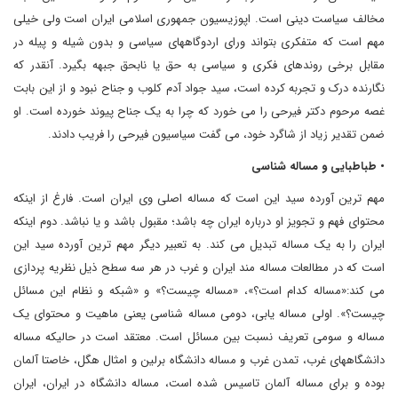
مخالف سیاست دینی است. اپوزیسیون جمهوری اسلامی ایران است ولی خیلی
مهم است که متفکری بتواند ورای اردوگاههای سیاسی و بدون شیله و پیله در
مقابل برخی روندهای فکری و سیاسی به حق یا نابحق جبهه بگیرد. آنقدر که
نگارنده درک و تجربه کرده است، سید جواد آدم کلوب و جناح نبود و از این بابت
غصه مرحوم دکتر فیرحی را می خورد که چرا به یک جناح پیوند خورده است. او
ضمن تقدیر زیاد از شاگرد خود، می گفت سیاسیون فیرحی را فریب دادند.
• طباطبایی و مساله شناسی
مهم ترین آورده سید این است که مساله اصلی وی ایران است. فارغ از اینکه
محتوای فهم و تجویز او درباره ایران چه باشد؛ مقبول باشد و یا نباشد. دوم اینکه
ایران را به یک مساله تبدیل می کند. به تعبیر دیگر مهم ترین آورده سید این
است که در مطالعات مساله مند ایران و غرب در هر سه سطح ذیل نظریه پردازی
می کند:«مساله کدام است؟»، «مساله چیست؟» و «شبکه و نظام این مسائل
چیست؟». اولی مساله یابی، دومی مساله شناسی یعنی ماهیت و محتوای یک
مساله و سومی تعریف نسبت بین مسائل است. معتقد است در حالیکه مساله
دانشگاههای غرب، تمدن غرب و مساله دانشگاه برلین و امثال هگل، خاصتا آلمان
بوده و برای مساله آلمان تاسیس شده است، مساله دانشگاه در ایران، ایران