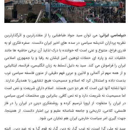
دیپلماسی ایرانی:
می توان سید جواد طباطبایی را از مقتدرترین و اثرگذارترین
نظریه پردازان اندیشه سیاسی در سده های اخیر ایران دانست. سفره فکری او به
قدری فراخ، متنوع و غنی است که خواننده با درک لذایذ آن برخی حاشیه ها مانند
خلقیات تند و پاره ای حملات توهین آمیز ایشان به رقبا و یا جمهوری اسلامی
ایران را فراموش می کند. سید به دلیل تسلط به زبان انگلیسی، فرانسه، ایتالیایی
و از همه مهم تر آلمانی و لاتین و عربی فهم دقیقی از متون فلسفه سیاسی غرب
بدست داده و استدلال کرد که اسلام و مسیحیت هیچ تشابهی با همدیگر ندارند.
تنها تشابه آنها این است که هر دو دین هستند. اسلام دارای شریعت و نص است
اما مسیحیت نه شریعت دارد و نه نص کافی. بنابراین وی مختصات امری سیاسی
در ایران را متفاوت از اروپا ترسیم کرده و روشنفکری دینی در ایران را در فاز
فلسفی، کلامی، تاریخی و جامعه شناسانه عقیم و بی اعتبار دانست. از همینجا،
جهت گیری امر سیاست خارجی ایران هم نمایان می شود.
سید نه ملی گرا است، نه غرب گرا، نه دین گرا، نه قوم گرا و نه ضد دین. البته