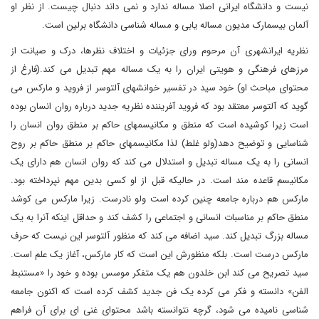
نیست و دانشگاه ایرانی اصلا مساله ندارد و نمی داند دنبال چیست. از نظر او
آلمان بیسمارک مدیون مساله یابی و مساله شناسی دانشگاه برلین است.
نظریه ایرانشهری آن مرحوم ورای جزئیات و اختلاف نظرها، درک و صیانت از
مرزهای فرهنگی و هویتی ایران را به یک مساله مهم تبدیل می کند.(فارغ از
محتوای مباحث او) خود سید در تفسیر خوانشهای آلتوسر از فروید و مارکس می
گوید که آلتوسر معتقد بود که فروید آفریننده نظریه جدید درباره روان انسان بوده
است زیرا کوشیده است که منطق و مکانیسمهای حاکم بر منطق روان انسان را
شناسایی و توضیح دهد(ولو غلط) لذا مکانیسمهای حاکم بر منطق حاکم بر روح
انسانی را به یک مساله تبدیل و استدلال می کند که روان انسان هم دارای یک
مکانیسم قاعده مند است. در حالیکه قبل از او کسی بدین مهم نپرداخته بود.
مارکس هم درباره جامعه چنین کرده است ولو نادرست. زیرا مارکس می کوشد
منطق حاکم بر مناسبات انسانی و اجتماعی را کشف کند و حداقل اینکه آنرا به یک
مساله بزرگ تبدیل کند. سید اضافه می کند که منظور آلتوسر این نیست که حرف
مارکس درست است. بلکه منظورش این است که کار مارکس، آغاز یک علم است.
سید تصریح می کند ابن خلدون هم یک متفکر موسس بوده و خود را «مستنبط
الفن» دانسته و فکر می کرده یک فن جدید کشف کرده است که اکنون جامعه
شناسی نامیده می شود، گرچه نتوانسته باشد محتوای غنی ای برای آن فراهم