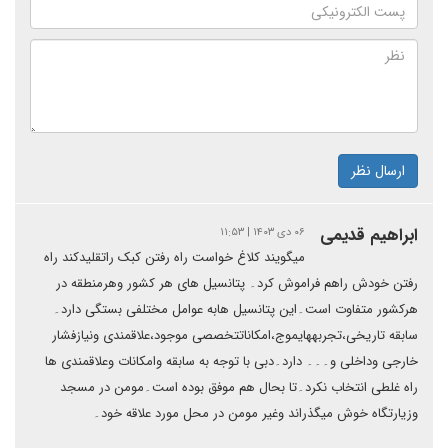
ارسال نظر
ابراهیم قدیمی
۰۶ دی ۱۴۰۳ | ۱۱:۵۳
میگویند کلاغ خواست راه رفتن کبک راتقلیدکند راه
رفتن خودش راهم فراموش کرد۔ پتانسیل های هر کشور وهرمنطقه در
هرکشور متفاوت است۔این پتانسیل هابه عوامل مختلفی بستگی دارد۔
سابقه تاریخی،تجربههایموج،امکاناتتخصصی موجود،علاقمندی ونیازفشار
خارجی وداخلی و۔۔۔ دارد۔دبی با توجه به سابقه وامکانات وعلاقمندی ها
راه غلطی انتخاب نکرد۔تا بحال هم موفق بوده است۔مومن در مسجد
وزیارتگاه خوش میگذراند وغیر مومن در محل مورد علاقه خود۔