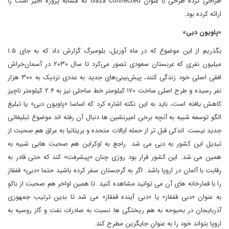
طراحی کرده طرحی با عنوان Gaza Connected که مشابه پروژه اخیر است را
ارائه کرده بود.
«پاویون دبی»
بگذریم از این موضوع که در ماه آوریل، بلومبرگ گزارش داد که به جای ۱.۵
میلیون نفری که عربستان سعودی تصور می‌کرد تا سال ۲۰۳۰ در آسمان‌خراش
افقی اصلی خود زندگی کنند، پیش‌بینی‌های جدید به عددی نزدیک به ۳۰۰ هزار
نفر رسیده و طرح اصلی ساخت ۱۷۰ کیلومتر خط ساحلی نیز به ۲.۴ کیلومتر ناچیز
کاهش یافته است، باید به این نکته اشاره کرد که اساسا «پاویون دبی» یا تبلیغ
الگو توسعه شبیه به آنچه برخی امیرنشین ها دنبال آن رفته اند موضوع تبلیغاتی
جدید نیست. اندکی قبل تر از حمله ایالات متحده و بریتانیا به عراق هم صحبت از
تبدیل این کشور به دبی می شد. راجع به اوکراین هم صحبت هایی شبیه به
همین می شد. این کشور قرار بود روزی چنان «پیشرفت» کند که حتی قادر به
رقابت با آلمان در اروپا باشد. اگر به گرجستان سفر کرده باشید حتما «دبی» قفقاز
را با قمارخانه های آن می توانید مشاهده کنید. تا همین اواخر هم صحبت از باکو
به عنوان «دبی قفقاز» یا «دبی آینده قفقاز» می شد تا بدین ترتیب جمهوری
آذربایجان در بحبوحه به هم ریختگی ها نسبت به صادرات نفت و گاز روسیه به
اروپا بتواند خود را به عنوان جایگزین مطرح کند.