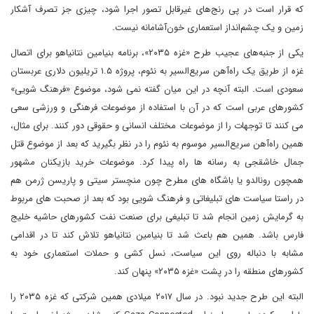
که قرار است در پی رنج‌های غیرقابل تصور اجرا شود، چیزی جز تصرف آشکار
زمین و یک چشم‌انداز استعماری خون‌آشامانه نیست.
یکی از جنبه‌های عجیب طرح «غزه ۲۰۳۵»، برنامه بنیامین نتانیاهو برای اتصال
غزه از طریق یک راه‌آهن سریع‌السیر به نئوم، پروژه ۱.۵ تریلیون دلاری عربستان
سعودی است. البته آنچه در این میان گفته نمی شود، موضوع «فرهنگ شویی»
کشورهای عربی است که در آن با استفاده از موضوعات فرهنگی و ورزشی سعی
می کنند تا توجهات را از موضوعات مختلف انسانی و حقوقی دور کنند. برای مثال،
همین راه‌آهن سریع‌السیر موسوم به نئوم را در نظر بگیرید که بعد از موضوع قتل
جمال خاشقجی به رسانه ها راه پیدا کرد. موضوعات خرید بازیکنان مشهور
همچون رونالدو یا باشگاه های مطرح چون منچستر سیتی و پاریسن ژرمن هم
در راستا سیاست های تبلیغاتی و فرهنگ شویی بود که بعد از صحبت های مربوط
به گرمایش زمین انجام شد تا تبلیغی برای صنعت نفت کشورهای حاشیه خلیج
فارس باشد. همین هم باعث شد تا بنیامین نتانیاهو تلاش کند تا در اقدامی
مشابه با دنباله روی این سیاست، نسل کشی و حملات استعماری خود به
کشورهای منطقه را در پشت «غزه ۲۰۳۵» پنهان کند.
البته این طرح جدید نبود. در سال ۲۰۱۷ میلادی همین شرکتی که غزه ۲۰۳۵ را