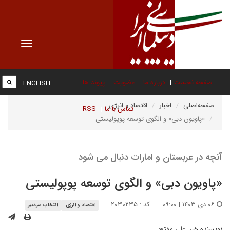
Toggle
vigation
صفحه نخست
درباره ما
عضویت
پیوند ها
ENGLISH
صفحه‌اصلی
اخبار
اقتصاد و انرژی
تماس با ما
RSS
«پاویون دبی» و الگوی توسعه پوپولیستی
آنچه در عربستان و امارات دنبال می شود
«پاویون دبی» و الگوی توسعه پوپولیستی
۰۶ دی ۱۴۰۳ | ۰۹:۰۰
کد : ۲۰۳۰۲۳۵
اقتصاد و انرژی
انتخاب سردبیر
نویسنده خبر:
علی مفتح