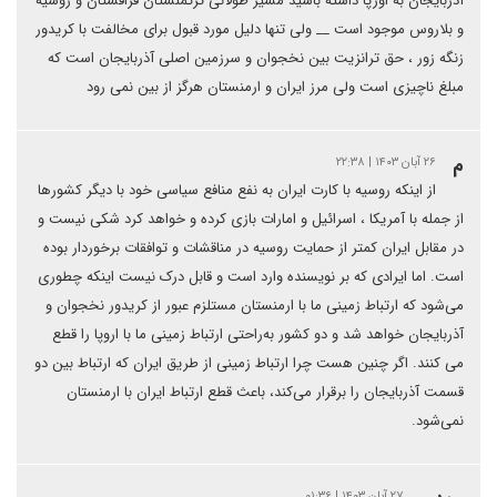
آذربایجان به اورپا داشته باشید مسیر طولانی ترکمنستان قزاقستان و روسیه
و بلاروس موجود است __ ولی تنها دلیل مورد قبول برای مخالفت با کریدور
زنگه زور ، حق ترانزیت بین نخجوان و سرزمین اصلی آذربایجان است که
مبلغ ناچیزی است ولی مرز ایران و ارمنستان هرگز از بین نمی رود
م
۲۶ آبان ۱۴۰۳ | ۲۲:۳۸
از اینکه روسیه با کارت ایران به نفع منافع سیاسی خود با دیگر کشورها
از جمله با آمریکا ، اسرائیل و امارات بازی کرده و خواهد کرد شکی نیست و
در مقابل ایران کمتر از حمایت روسیه در مناقشات و توافقات برخوردار بوده
است. اما ایرادی که بر نویسنده وارد است و قابل درک نیست اینکه چطوری
می‌شود که ارتباط زمینی ما با ارمنستان مستلزم عبور از کریدور نخجوان و
آذربایجان خواهد شد و دو کشور به‌راحتی ارتباط زمینی ما با اروپا را قطع
می کنند. اگر چنین هست چرا ارتباط زمینی از طریق ایران که ارتباط بین دو
قسمت آذربایجان را برقرار می‌کند، باعث قطع ارتباط ایران با ارمنستان
نمی‌شود.
۲۷ آبان ۱۴۰۳ | ۰۱:۳۶