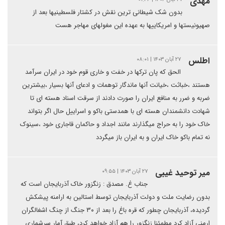
مهدی
بدون شک شیطانی ترین نقش در کشتار فلسطینیها بعد از
صهیونیستها و امریکاییها به عهده این مغولهای مهاجر هست
اطلس
۲۷ آبان ۱۴۰۳ | ۰۸:۰۱
الحق که پان ترکها در خفت و خاری قوم خود در ایران سرآمد
هستند ،خباثت ،خیانت آنها ماندگار توهمات و ادعای آنها بسیار ،بیشترین
ضربه و ضرر به منافع ایران را صورت دادند از سرقت اسناد هسته ای تا
شهادت دانشمندان هسته ای با همدستی باکو و اسراییل حال اگر بتواند
خاک خود را به حراج میگذارند مانند اجداد و حاکمان قاجاری خود ،سینوک
نه تمام باکو خاک ایران و به ایران باز میگردد
میر توحید غیبی
۲۷ آبان ۱۴۰۳ | ۰۹:۵۵
جناب غ. مصدق : زنگزور خاک آذربایجان است که
بدون رضایت ملت و دولت آذربایجان توسط استالین به ارامنه پیشکش
گردیده، آذربایجان چطور که قره باغ را بعد از ۳۰ جنگ از چنگ اشغالگران
ارمنی آزاد کرد مطمئنا زنگزور را هم آزاد خواهد کرد، طبق آمار سرشماری