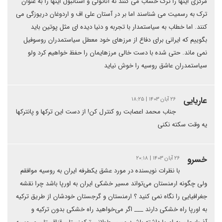
مرکزی اینها را ترک حساب می کنند نه آناتولی و استانبول اینها را به عنوان
ترک به رسمیت می شناسند اما بر در آستان علی اف و اردوغان دریوزگی می
کنند. اما خطاب به سیاستمدار با تجربه و دنیا دیده ای مثل پوتین باید
بگوییم که ایرانی برای دفاع از مرزهای خود معطل سیاستمدران روسوفیل
نمی ماند. حتی شده با دست خالی مرزهایمان را حفظ خواهیم کرد ولو
سیاستمدران عاشق روسیه را خوش نیاید
عاریایی
۲۶ آبان ۱۴۰۳ | ۱۸:۲۵
جناب محمد اعصابت رو کنترل کن! از دست این ترکها و پانترکها
یه وقت سکته نکنی
خسرو
۲۶ آبان ۱۴۰۳ | ۲۰:۱۸
با نظرات نویسنده در مورد عشق یکطرفه ایران به روسیه موافقم
ولی چگونه ارمنستان می‌تواند مسیر خشکی ایران به اورپا باشد چرا نقشه
جغرافیایی را نگاه نمی کنید ؟ ارمنستان و گرجستان خودشان از طریق ترکیه
به اورپا راه خشکی دارند ___ اگر می‌خواهید راه خشکی بدون ترکیه و