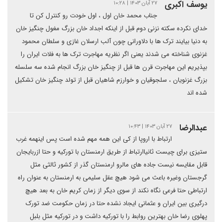
یوسف اکبری
۲۷ آبان ۱۴۰۳ | ۱۰:۲۸
جناب محمد خان اول ، اول خودت رو کنترل کن تا
خدای نکرده سکته نزنی دوم قبل از اینکه اجداد خان بزرگ مغول چنگیز خان
به دنیا بیایند ترک ها با دلاورانی چون آلب ارسلان غازی و سلطان محمود
غزنوی شناخته می شدند یعنی اگر نظریه مهاجرت ترک ها به فلات ایران را
بپذیریم این مهاجرت قرن ها قبل از چنگیز خان بزرگ انجام شده سه سلسله
بزرگ غزنویان ، سلجوقیان و خوارزم شاهیان قبل از تولد چنگیز خان تشکیل
شده اند
عبدالرضا
۲۷ آبان ۱۴۰۳ | ۱۰:۴۳
ارتباط با اروپا از کی این همه مهم شده است پس اینهمه غرب
ستیزی برای چیست ثانیاارتباط از طریق ارمنستان با تورکیه و حتا ازربایجان
قابل مقایسه نیست جاده های مالرو ارمنستان گذر از کشور ثالثی مثل
گرجستان وغیره باعث می شود هیچ عقل سلیمی به ارمنستان به عنوان راه
ارتباطی حتا فرعی نگاه نکند از سوی دیگر از زمان کریم خان به بعد هیچ
درگیری بین ایران و عثمانی ایجاد نشده حتا در زمان حکومت ضد تورک
پهلوی رضا خان بهترین روابط را با تورکیه داشت و در تورکیه مثل بلبل