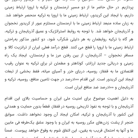
پردازیم. در حال حاضر ما از دو مسیرِ ارمنستان و ترکیه با اروپا ارتباط زمینی
داریم، با ایجاد این کریدور، ارتباط زمینی ما با اروپا به ترکیه منحصر خواهد شد.
به زبان ساده منبعد ارتباط زمینی ما با ارمنستان مستلزم عبور از کریدور نخجوان
و آذربایجان خواهد شد. با توجه به روابط استراتژیک و عمیق آذربایجان و ترکیه،
هر گاه با ترکیه روابطمان به هر دلیلی شکرآب شود، دو کشور مذکور به‌راحتی
ارتباط زمینی ما با اروپا را قطع می کنند. قطع درآمد فعلی ایران از ترانزیت کالا و
مسافر نخجوان – آذربایجان، از بین رفتن مرز ما و ارمنستان، ایجاد یک راه
زمینی و دریائی جدیدِ ارزانتر، کوتاهتر و مطمئن تر برای ترکیه به عنوان رقیب
اقتصادی ما به قفقاز، روسیه، دریای خزر و آسیای میانه، فقط بخشی از تبعات
ایجاد این کریدور است. این اقدام ۱۰۰درصد؜ در جهت تامین منافع، روسیه، ترکیه و
آذربایجان و ۱۰۰درصد ضد منافع ایران است.
به دلیل اهمیت موضوع برای امنیت ملی ایران و حساسیت بالای این اقدامِ
آذربایجان و با توجه به نفوذ تاریخی روسیه در قفقاز، قطعاً بدون حمایت و همدلی
این کشور با آذربایجان و ترکیه، امکان ایجاد آن وجود نخواهد داشت. سوابق
خنجر از پشت زدن‌های مکرر روسیه به ایران و با وجود عشق یک‌طرفه فی مابین
ما و آنها به احتمال قریب به یقین، این اتفاق شوم به وقوع خواهد پیوست. ضمناً