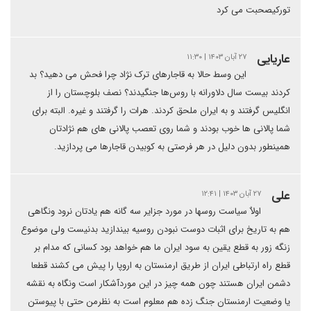
تورکیصحبت می کرد
عاریایی
۲۷ آبان ۱۴۰۳ | ۱۱:۳۰
این وسط حالا به قاجارهای ترک نژاد چرا فحش می دهید؟ بد
کردند بیست سال دلاورانه با روس‌ها جنگیدند؟ نصف بلوچستان را از
انگلیس گرفتند و به ایران ملحق کردند. هرات را گرفتند و غیره. البته برای
شما پالانی ها خوب بودند و شما روی تعصب پالانی های هم نژادتان
همینطور بدون دلیل در هر فرصتی به کوبیدن قاجارها می پردازید.
علی
۲۷ آبان ۱۴۰۳ | ۱۲:۴۱
اولاٌ سیاست روسها در مورد جزایر سه گانه هم یادتان نرود ونگاهی
هم به تاریخ برای اثبات دوست نبودن روسیه بیندازید بدنیست ولی موضوع
زنگه زور به قطع یقین به سود ایران ما هم خواهد بود کسانی که مدام بر
قطع راه ارتباطی ایران از طریق ارمنستان به اروپا را پیش می کشند قطعا
دشمن ایران هستند چون همه چیز در این موردآشکار است ونگاه به نقشه
یا وضعیت ارمنستان جنگ زده هم معلوم است به نظرمن حتی با پیوستن