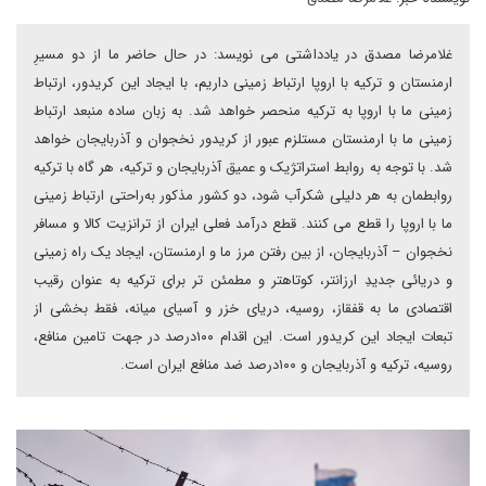
غلامرضا مصدق در یادداشتی می نویسد: در حال حاضر ما از دو مسیرِ
ارمنستان و ترکیه با اروپا ارتباط زمینی داریم، با ایجاد این کریدور، ارتباط
زمینی ما با اروپا به ترکیه منحصر خواهد شد. به زبان ساده منبعد ارتباط
زمینی ما با ارمنستان مستلزم عبور از کریدور نخجوان و آذربایجان خواهد
شد. با توجه به روابط استراتژیک و عمیق آذربایجان و ترکیه، هر گاه با ترکیه
روابطمان به هر دلیلی شکرآب شود، دو کشور مذکور به‌راحتی ارتباط زمینی
ما با اروپا را قطع می کنند. قطع درآمد فعلی ایران از ترانزیت کالا و مسافر
نخجوان – آذربایجان، از بین رفتن مرز ما و ارمنستان، ایجاد یک راه زمینی
و دریائی جدیدِ ارزانتر، کوتاهتر و مطمئن تر برای ترکیه به عنوان رقیب
اقتصادی ما به قفقاز، روسیه، دریای خزر و آسیای میانه، فقط بخشی از
تبعات ایجاد این کریدور است. این اقدام ۱۰۰درصد؜ در جهت تامین منافع،
روسیه، ترکیه و آذربایجان و ۱۰۰درصد ضد منافع ایران است.