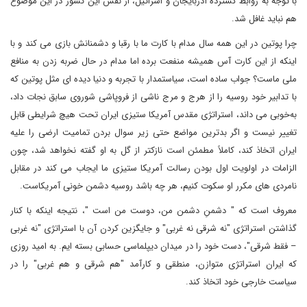
با توجه به روابط گسترده آذربایجان و اسرائیل، از نقش این کشور در این موضوع
هم نباید غافل شد.
چرا پوتین در این همه سال مدام با کارت ما با رقبا و دشمنانش بازی می کند و با
اینکه از این کارت آس همیشه منفعت برده اما مدام در حال ضربه زدن به منافع
ملی ماست؟ جواب ساده است، سیاستمدار با تجربه و دنیا دیده ای مثل پوتین که
با تدابیر خود روسیه را از هرج و مرج ناشی از فروپاشی شوروی سابق نجات داد،
به‌خوبی می داند، استراتژی مقدس آمریکا ستیزی ایران تحت هیچ شرایطی قابل
تغییر نیست و اگر بدترین مواضع حتی زیر سوال بردن تمامیت ارضی را علیه
ایران اتخاذ کند، کاملاً مطمئن است نازکتر از گل به او گفته نخواهد شد، چون
الزامات در اولویت اول بودن رسالت آمریکا ستیزی ما ایجاب می کند در مقابل
نامردی های مکرر او سکوت کنیم، هر چه باشد روسیه دشمن خونی آمریکاست.
معروف است که " دشمنِ دشمن من، دوست من است "، نتیجه اینکه با کنار
گذاشتن استراتژی "نه شرقی نه غربی" و جایگزین کردن آن با استراتژی "نه غربی
– فقط شرقی"، دست خود را در میدان دیپلماسی حسابی بسته ایم. به امید روزی
که ایران استراتژی متوازن، منطقی و کارآمد "هم شرقی و هم غربی" را در
سیاست خارجی خود اتخاذ کند.