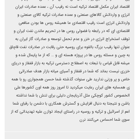
اقتصاد ایران مکمل اقتصاد ترکیه است نه رقیب آن ، عمده صادرات ایران
انرژی و وارداتش کالاهای صنعتی و عمده صادرات ترکیه کالای صنعتی و
وارداتش انرژی است رقیب اقتصادی ما همیشه روس ها بودن منافعی
اقتصادی ای که در رابطه با فضولی روس ها در تحریم ماندن نفت ایران و
توقف استخراج انرژی در خزر و عدم تحمل توسعه و صادرات گاز ایران به
عنوان تنها رقیب بزرگ بالقوه برای روسیه حتی رقابت در صادرات نفت قاچاق
به چین و مسئله روس ها در پروژه هسته ای و … که از ما پایمال شده و
میشه قابل قیاس با تبعات به اصطلاح دسترسی ترکیه به بازار قفقاز و دریای
خزری نیست بماند که شما در قفقاز و آسیای میانه بازار هدف صادراتی
خاص و پر وزنی ندارید طی سنوات گذشته شما حسن همجواری رو با همه
ی همسایه های ایران رعایت میکردید تا امروز روز همه اون کشورها علی
الخصوص کشور کوچکی مثل آذربایجان دلیلی برای تنش با شما نداشته
باشن و نتیجتا به دنبال افزایش و گسترش همکاری با دشمن یا رقبای شما
اعم از اسرائیل و ترکیه و روسیه در راستای ایجاد توازن علیه تهدیداتی که از
سوی شما احساس می‌کنند نرن