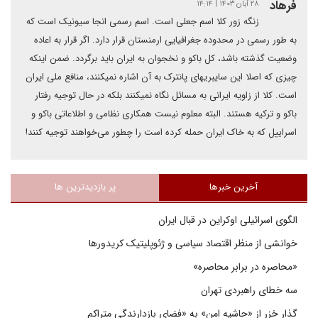
فرهاد
۲۸ آبان ۱۴۰۳ | ۱۴:۱۴
زنگه زور کلا اسم جعلی است. اسم رسمی انجا سیونیک است که
به طور رسمی در محدوده جغرافیایی ارمنستان قرار دارد. اگر قرار به اعاده
وضعیت گذشته باشد، کل با‌کو و نخجوان به ایران باید برگردد. ضمن اینکه
چیزی که اصلا این سایبریهای پانترک به آن اشاره نمیکنند، منافع ملی ایران
است. کلا از زاویه ایرانی به مسائل نگاه نمیکنند بلکه در حال توجیه رفتار
باکو و ترکیه هستند. البته معلوم نیست همکاری نظامی و اطلاعاتی باکو و
اسراییل که به خاک ایران حمله کرده است را چطور می‌خواهند توجیه کنند!
آخرین خبرها
پر بازدیدترین ها
الگوی اسرائیلی اوکراین در قبال ایران
خوانشی از منظر اقتصاد سیاسی و ژئوپلیتیک کریدورها
«محاصره در برابر محاصره»
سه خطای راهبردی تهران
گذار خزر از «حاشیه امن» به «فضای بازدارندگی متراکم