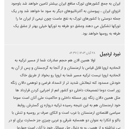
ایران به جمع کشورهای تورک منافع ایران بیشتر تامین خواهد شد باوجود
انزوای ایران ، پیوستن به آلترناتیوهای دیگر به سود ما خواهد شد ودر یک
جمله دوستی با کشورهای تورک به نفع ماست چون نیمی از ایران ما را
تورکها تشکیل می دهند وعشق دو طرفه به تورکها خیلی بهتر از عشق یک
طرفه به روسها خواهد بود.
نبرد اردبیل
۲۸ آبان ۱۴۰۳ | ۰۴:۳۷
اولا همین الان هم حجم صادرات شما از مسیر ترکیه به
اتحادیه اروپا قابل قیاس با ارمنستان و از آنجا به گرجستان و پس از آن به
اتحادیه اروپا نیست ترکیه مسیر شما به اروپا رو بخواد از طریق خاک
خودش مسدود کنه تبعاتش شدید تر از انسداد فرضی و توهمی دالان زنگه
زور است دوما تصمیمات داخلی دو کشور اعم از اجرایی کردن قرارداد ها
مثل همین دالان زنگه زور مسئله داخلی و حاکمیت ملی آنان است سوما
خود ارمنستان هم به این نتیجه رسیده ترکیه دروازه ی گسترش روابط
سیاسی اقتصادی ارمنستان با غرب است و اتکای صرف بر روسیه و تنش با
باکو و انکارا به عنوان دو همسایه شرقی و غربی چیزی جز خسارت برای او در
پی نداشته و از همین رو به دنبال حل مسائل خود با آنان است چهارما