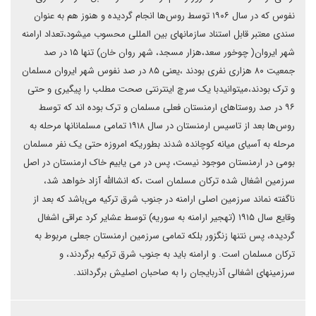
نفوس که در سال ۱۹۰۶ توسط روس‌ها انجام گردیده و هنوز هم به عنوان
سندی معتبر قابل استناد سازمانهای بین المللی محسوب میشود،تعداد ارامنه
شهر ایروان( چوخور سعد،هزار مسجد، شهر روان خان) تنها ۱۵ در صد
جمعیت ۸۰ هزاری نفری بودند ،یعنی ۸۵ در صد نفوس شهر ایروان مسلمان
و ترک بودند،میتوانیدبا یک سرچ اینترنتی صحت مطلب را پیگیری و حتی
۹۶ در صد روستاهای ارمنستان فعلی مسلمان و ترک بوده اند که توسط
روس‌ها بعد از تاسیس ارمنستان در سال ۱۹۱۸ تمامی مسلمانانها مرحله به
مرحله به آسیای میانه کوچانده شدند بطوریکه امروزه حتی یک نفر مسلمان
بومی در ارمنستان موجود نیست، پس در می یابیم خاک ارمنستان در اصل
سرزمین اشغال شده ترکان مسلمان است ،که انشاالله آزاد خواهد شد،
ناگفته نماند سرزمین اصلی ارامنه در جنوب شرق ترکیه می‌باشد که بعد از
وقایع سال ۱۹۱۵ (تهجیر ارامنه به سوریه) توسط عشایر کرد عراقی اشغال
گردیده، پس نتنها زنگزور بلکه تمامی سرزمین ارمنستان جعلی مربوط به
ترکان مسلمان است. و ارامنه باید به جنوب شرق ترکیه برگردند، و
سرزمینهای اشغالی آذربایجان را به صاحبان اصلیش برگردانند.