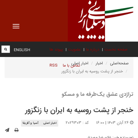
Toggle
vigation
صفحه نخست
درباره ما
عضویت
پیوند ها
ENGLISH
صفحه‌اصلی
اخبار
اخبار اصلی
تماس با ما
RSS
خنجر از پشت روسیه به ایران با زنگزور
تراژدی عشق یک‌طرفه ما و مسکو
خنجر از پشت روسیه به ایران با زنگزور
۲۶ آبان ۱۴۰۳ | ۱۶:۰۰
کد : ۲۰۲۹۳۰۳
اخبار اصلی
آسیا و آفریقا
نویسنده خبر:
غلامرضا مصدق