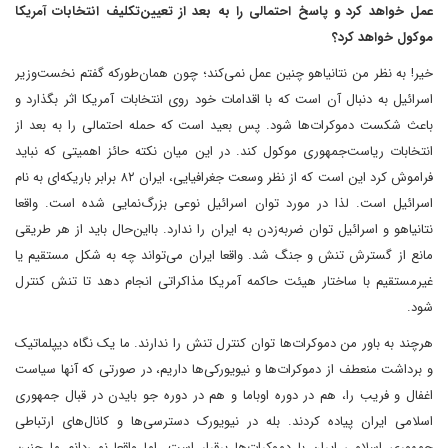
عمل خواهد کرد و پاسخ احتمالی را به بعد از تعیین‌تکلیف انتخابات آمریکا
موکول خواهد کرد؟
خیر! به نظر من نتانیاهو چنین عمل نمی‌کند؛ چون هما‌ن‌طور‌که گفتم نخست‌وزیر
اسرائیل به دنبال آن است که با اقدامات خود روی انتخابات آمریکا اثر بگذارد و
باعث شکست دموکرات‌ها شود. پس بعید است که حمله احتمالی را به بعد از
انتخابات ریاست‌جمهوری موکول کند. در این میان نکته حائز اهمیتی که نباید
فراموش کرد این است که از نظر وسعت جغرافیایی، ایران ۸۲ برابر باریکه‌ای به نام
اسرائیل است. لذا در مورد توان اسرائیل نوعی بزرگ‌نمایی شده است. واقعا
نتانیاهو و اسرائیل توان ضربه‌زدن به ایران را ندارد. با‌این‌حال باید از هر طریقی
مانع از گسترش تنش و جنگ شد. واقعا ایران می‌تواند چه به شکل مستقیم یا
غیر‌مستقیم با ساختار هیئت حاکمه آمریکا مذاکراتی انجام دهد تا تنش کنترل
شود.
هرچند‌ به باور من دموکرات‌ها توان کنترل تنش را ندارند. ما یک نگاه دیپلماتیک
و برداشت منعطف از دموکرات‌ها و نیویورکی‌ها داریم، در صورتی که آنها سیاست
اغفال و فریب را، هم در دوره اوباما و هم در دوره جو بایدن در قبال جمهوری
اسلامی ایران پیاده کردند. بله در نیویورک دسترسی‌ها و کانال‌های ارتباطی
جمهوری اسلامی ایران با دموکرات‌ها برقرار است، اما واقعا نمی‌دانم ما چنین