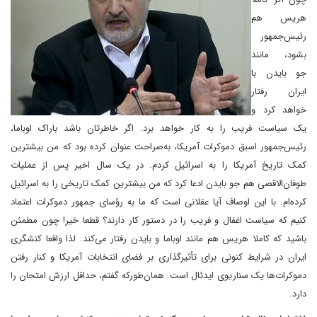
هریس هم
رئیس‌جمهور
بشود، مانند
جو بایدن با
ایران رفتار
خواهد کرد و
یک سیاست فریب را به کار خواهد برد. اگر خاطرتان باشد باراک اوباما،
رئیس‌جمهور اسبق دموکرات آمریکا، به‌صراحت عنوان کرده بود که من بیشترین
کمک تاریخ آمریکا را به اسرائیل کردم. در یک سال اخیر پس از عملیات
طوفان‌الاقصی هم جو بایدن ادعا کرد که من بیشترین کمک تاریخی را به اسرائیل
کرده‌ام. با این اوصاف آیا عقلانی است که ما به رؤسای جمهور دموکرات اعتماد
کنیم که سیاست اغفال و فریب را در دستور کار دارند؟ قطعا خیر! چون مطمئن
باشید که کاملا هریس هم مانند اوباما و بایدن رفتار می‌کند. لذا واقعا کنشگری
ایران در شرایط کنونی برای تأثیرگذاری بر فضای انتخابات آمریکا و کنار رفتن
دموکرات‌ها یک سناریوی ایدئال است. همان‌طور‌که گفتم، حداقل ارزش امتحان را
دارد.