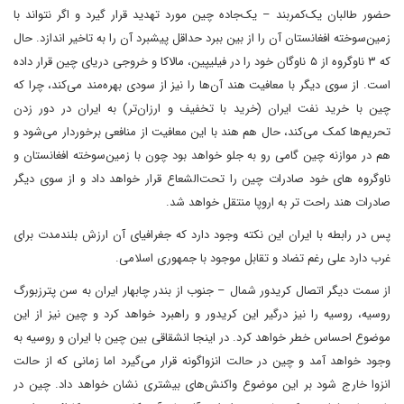
حضور طالبان یک‌کمربند – یک‌جاده چین مورد تهدید قرار گیرد و اگر نتواند با
زمین‌سوخته افغانستان آن را از بین ببرد حداقل پیشبرد آن را به تاخیر اندازد. حال
که ۳ ناوگروه از ۵ ناوگان خود را در فیلیپین، مالاکا و خروجی دریای چین قرار داده
است. از سوی دیگر با معافیت هند آن‌ها را نیز از سودی بهره‌مند می‌کند، چرا که
چین با خرید نفت ایران (خرید با تخفیف و ارزان‌تر) به ایران در دور زدن
تحریم‌ها کمک می‌کند، حال هم هند با این معافیت از منافعی برخوردار می‌شود و
هم در موازنه چین گامی رو به جلو خواهد بود چون با زمین‌سوخته افغانستان و
ناوگروه های خود صادرات چین را تحت‌الشعاع قرار خواهد داد و از سوی دیگر
صادرات هند راحت تر به اروپا منتقل خواهد شد.
پس در رابطه با ایران این نکته وجود دارد که جغرافیای آن ارزش بلندمدت برای
غرب دارد علی رغم تضاد و تقابل موجود با جمهوری اسلامی.
از سمت دیگر اتصال کریدور شمال – جنوب از بندر چابهار ایران به سن پترزبورگ
روسیه، روسیه را نیز درگیر این کریدور و راهبرد خواهد کرد و چین نیز از این
موضوع احساس خطر خواهد کرد. در اینجا انشقاقی بین چین با ایران و روسیه به
وجود خواهد آمد و چین در حالت انزواگونه قرار می‌گیرد اما زمانی که از حالت
انزوا خارج شود بر این موضوع واکنش‌های بیشتری نشان خواهد داد. چین در