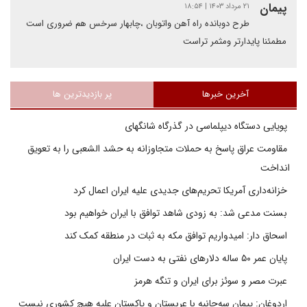
پیمان
۲۱ مرداد ۱۴۰۳ | ۱۸:۵۴
طرح دوبانده راه آهن واتوبان ،چابهار سرخس هم ضروری است
مطمئنا پایدارتر ومثمر تراست
آخرین خبرها
پر بازدیدترین ها
پویایی دستگاه دیپلماسی در گذرگاه شانگهای
مقاومت عراق پاسخ به حملات متجاوزانه به حشد الشعبی را به تعویق
انداخت
خزانه‌داری آمریکا تحریم‌های جدیدی علیه ایران اعمال کرد
بسنت مدعی شد: به زودی شاهد توافق با ایران خواهیم بود
اسحاق دار: امیدواریم توافق مکه به ثبات در منطقه کمک کند
پایان عمر ۵۰ ساله دلارهای نفتی به دست ایران
عبرت مصر و سوئز برای ایران و تنگه هرمز
اردوغان: پیمان سه‌جانبه با عربستان و پاکستان علیه هیچ کشوری نیست