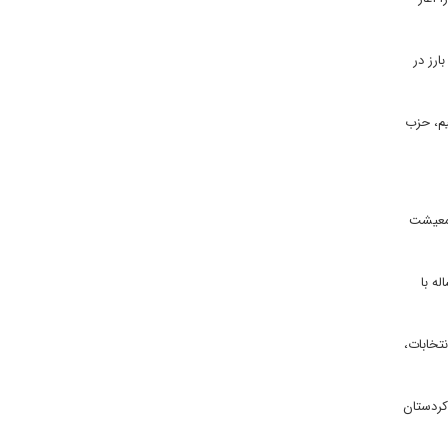
ارز در
یم، حزب
 معیشت
ه با
تخابات،
کردستان