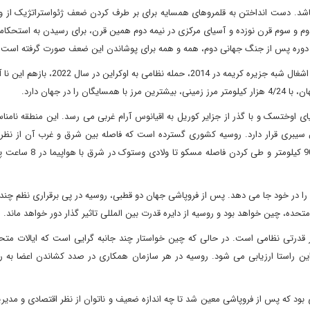
باشد. دست انداختن به قلمروهای همسایه برای بر طرف کردن ضعف ژئواستراتژیک از و
دوم و سوم قرن نوزده و آسیای مرکزی در نیمه دوم همین قرن، برای رسیدن به استحکا
 در دوره پس از جنگ جهانی دوم، همه و همه برای پوشاندن این ضعف صورت گرفته است.
اکنون در قرن 21 اشغال دو بخش از خاک گرجستان در سال 2008، اشغال شبه جزیره کریمه در 2014
ر جهان دارد.
به دریای اوختسک و با گذر از جزایر کوریل به اقیانوس آرام غربی می رسد. این منطقه نامنا
ساعت محلی دارد و طولانی ترین فاصله بین شرق و غرب آن 9000 کیلومت
ر خود جا می دهد. پس از فروپاشی جهان دو قطبی، روسیه در پی برقراری نظم چند 
 متحده، چین خواهد بود و روسیه از دایره قدرت بین المللی تاثیر گذار دور خواهد ماند.
 قدرتی نظامی است. در حالی که چین خواستار چند جانبه گرایی است که ایالات متحد
این راستا ارزیابی می شود. روسیه در هر سازمان همکاری در صدد کشاندن اعضا به رو
 بود که پس از فروپاشی معین شد تا چه اندازه ضعیف و ناتوان از نظر اقتصادی و مدی