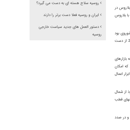
روسیه سلاح هسته ای به دست می گیرد؟
بلاروس در
ایران و روسیه فعلا دست برتر را دارند
ا بلاروس
دستور العمل های جدید سیاست خارجی
شوروی بود
روسیه
که پس از فروپاشی شوروی و استقلال گرجستان، تحت اشغال نظامی روسیه درآمدکه با حمایت از جدایی طلبان آبخازی با توطئه چینی در سال 2008 از دست
 بازارهای
که امکان
زار اعمال
ذ از شمال
خهای قطب
 و در صدد