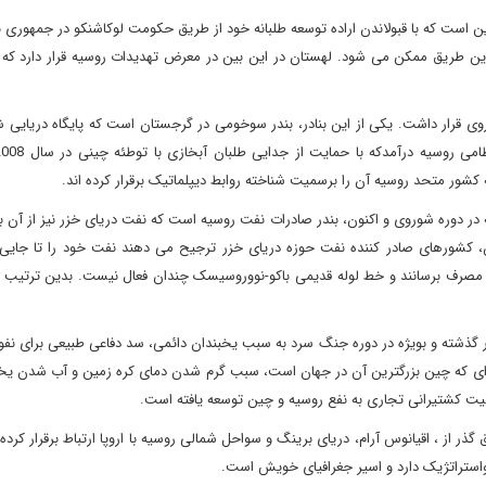
راین است که با قبولاندن اراده توسعه طلبانه خود از طریق حکومت لوکاشنکو در جمهوری 
ین طریق ممکن می شود. لهستان در این بین در معرض تهدیدات روسیه قرار دارد که ب
روی قرار داشت. یکی از این بنادر، بندر سوخومی در گرجستان است که پایگاه دریایی 
ر متحد روسیه آن را برسمیت شناخته روابط دیپلماتیک برقرار کرده اند.
 دوره شوروی و اکنون، بندر صادرات نفت روسیه است که نفت دریای خزر نیز از آن به
، کشورهای صادر کننده نفت حوزه دریای خزر ترجیح می دهند نفت خود را تا جایی 
ی مصرف برسانند و خط لوله قدیمی باکو-نووروسیسک چندان فعال نیست. بدین ترتیب اب
گذشته و بویژه در دوره جنگ سرد به سبب یخبندان دائمی، سد دفاعی طبیعی برای نفو
خانه ای که چین بزرگترین آن در جهان است، سبب گرم شدن دمای کره زمین و آب شدن ی
یت کشتیرانی تجاری به نفع روسیه و چین توسعه یافته است.
گذر از ، اقیانوس آرام، دریای برینگ و سواحل شمالی روسیه با اروپا ارتباط برقرار کرده
واستراتژیک دارد و اسیر جغرافیای خویش است.