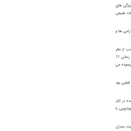
یژگی های
مات طبیعی
، حمله نظامی به اوکراین در سال 2022، بازهم این نا آرامی ها و
سب از نظر
اقلیمی امکان ایجاد مراکز مهم جمعیتی را دارا نیست زیرا در شرق سیبری قرار دارد. روسیه کشوری گسترده است که فاصله بین شرق و غرب آن از نظر زمانی 11
ر و طی کردن فاصله مسکو تا ولادی وستوک در شرق با هواپیما در 8 ساعت پیموده می
قطبی بود
ه در کنار
یارویی با
ریت بحران