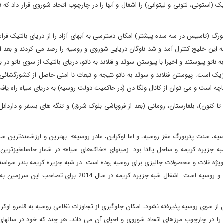
استونی، لتونی و لیتوانی) را اشغال و آنها را در چارچوب اتحاد شوروی قرار داد که ت
بورگ (تاسیس در سه سده پیشتر) امکان دسترسی به آبهای آزاد را از دریای بالتیک فرا
ه این خلیج کنترل آمد و شد ناوگان دریایی شوروی و روسیه را رصد می کردند و بعد ا
تو پیوستند و اخیرا با پیوستن سوئد و فنلاند به ناتو، دریای بالتیک از سوی ناتو در بر
تژیک است. پیوستن فنلاند و سوئد به ناتو نتیجه و تبعات نا امنی حاصل از کشورگشائی
اچه است و می توان از کانال ولگا-دن (در حاکمیت دولت روسیه) به دریای سیاه راه یاف
 کنون)، بلغارستان، رومانی (بعد از فروپاشی بلوک شرق) و تنگه های بسفر و داردانل 
یه، سنت پتربورگ مغز روسیه، و اما اوکراین، مادر روسیه». بهترین و ارزشمندترین س
به جزیره کریمه و ساحل یالتا بود. زمینهای «خاک‌های سیاه» در شمار حاصلخیزترین 
یژه غلات و محصولات جالیزی برای روسیه بوده است. در شبه جزیره کریمه بندر سواست
بهترین شرایط نگهداری زیر دریایی های اتمی ناوگان اتمی شوروی و روسیه است. اشغال شبه جزیره کریمه در سال 014
 از سوی روسیه پذیرفته نشود، امکان جلوگیری از تجاوزات نظامی روسیه به قلمرو اوکرا
 در چارچوب مرزهای اتحاد شوروی و احیای آن می داند، هر چند که خود در سالهای 