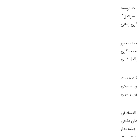
ا که توسط
اسرائیل"،
گری زمانی
با «محور
یانجیگری
ائیل کاری
کننده نفت
ان سعودی
ی را برای
قتصاد آن
مان دفاعی
شم‌انداز
لسطینی‌ها