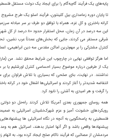
پایه‌های یک فرآیند گام‌به‌گام را برای ایجاد یک دولت مستقل فلسطی
کرانه باختری و کل غزه، همراه با توافق دو طرف بر سر مبادله سرز
این سه درصد در آن زمان
شرقی مستقر می کردند، جایی که بخش‌های عمدتاً عرب نشین، تحت
کنترل مشترکی را بر مهم‌ترین اماکن مقدس سه دین ابراهیمی، اعما
اما هرگز توافقی نهایی در چارچوب این شرایط محقق نشد. من (مارتی
یک از طرفین درباره موضوع بسیار احساسی کنترل اورشلیم یا بر سر
نداشتند. در نهایت، بنای صلحی که بسیاری با تلاش فراوان برای
انتفاضه شدیدتر را آغاز کردند و اسرائیلی‌ها اشغال خود در کرانه ب
را گرفت و هر امیدی به آشتی را نابود کرد.
همه روسای ‌جمهوری بعدی آمریکا تلاش کردند راه‌حل دو دولتی ر
رویکردهای خشونت آمیز و عزم شهرک‌نشینان اسرائیلی به ضمیمه کر
فلسطینی به پاسخگویی به آنچه در نگاه اسرائیلی ها پیشنهادهایی س
پیشنهادها واقعی باشد و اگر آنها امتیاز بدهند، اسرائیل هم به و
مردمشان از مصائبی که فرآیند ناکام صلح ایجاد کرده بود، به اتهام ز