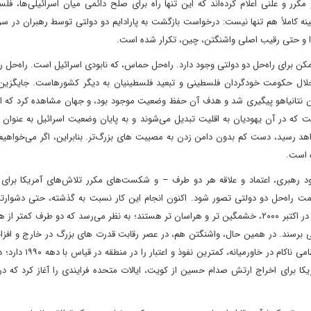
 و علنی اعلام کرده‌اند که این تنها راه برای صلح دائمی میان اسرائیلی‌ها، فلس
ه کاملاً هم تنها نیست: درخواست بازگشت به پارادایم دو دولتی توسط رهبران در س
نادا و حتی رقیب اصلی واشنگتن، چین، تکرار شده است.
مکن برای راه‌حل دو دولتی وجود دارد. راه‌حل حماس، که نابودی اسرائیل است. راه‌حل
انحلال حکومت خودگردان فلسطینی و تبعید فلسطینیان به دیگر کشورهاست. جایگزی
ن نتانیاهو پیگیری ‌شد و هدف آن حفظ وضعیت موجود بود، و جهان مشاهده کرد که ای
ت که در آن یهودیان به اقلیت تبدیل می‌شوند و به پایان وضعیت اسرائیل به عنوان
هد رسید، دست کم بدون دامن زدن به مصیبت های بزرگ‌تر. بنابراین، اگر می‌خواهیم 
ه است.
د رهبری، اعتماد و علاقه هر دو طرف – و شکست‌های مکرر تلاش‌های آمریکا برای ت
 سمت راه‌حل دو دولتی تصور شود. اکنون انجام این کار نسبت به گذشته، حتی دشوار
است. اسرائیلی‌ها و فلسطینی‌ها، اکنون از زمان شروع انتفاضه دوم در اکتبر ۲۰۰۰، خشمگین تر و هراسان تر هستند؛ به نظر می‌رسد که دو طرف
دولتی برسند. در همین حال، واشنگتن هم، در عصر رقابت قدرت های بزرگ در خارج و اف
شدگی سیاسی در داخل، و پس از دهه‌ها مداخلات دیپلماتیک و نظامی 
 برای اخراج ارتش صدام حسین از کویت، ایالات متحده فرایندی را آغاز کرد که در 