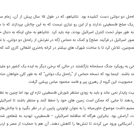
زمانی که بایدن در سال ۲۰۲۱ رئیس‌جمهور آمریکا شد، جهان از راه‌حل دو دولتی دست کشیده بود. نتانیاهو، که د
یک صلح فلسطینی ندارند و از این رو نیازی نیست که به این چالش بپردازند که با س
به طور موثر تحت کنترل اسرائیل بودند، چه باید کرد. نتانیاهو به جای اینکه به دنبال
ر اسرائیل در فرآیند صلح) و کمک به حماس (که در نفرتش از راه‌حل دو دولتی، با نت
چنین، تلاش کرد تا با ساخت شهرک های بیشتر در کرانه باختری اشغالی کاری کند که
 برخی به رویکرد جنگ مسلحانه بازگشتند در حالی که برخی دیگر به ایده یک کشور دو مل
‌مند باشند. اینجا بود که نسخه حماس از "راه‌حل یک دولتی" که به طور کلی خواهان حذ
ه محبوبیت این گروه از رهبری پیر و فاسد محمود عباس پیشی گرفت.
پایدار نمی ماند و باید به زودی منتظر شورش فلسطینی تازه ای بود اما چنین به نظ
ی‌دهند تا جایی که ممکن است زمین های خود را حفظ کنند و منتظر باشند تا اسرائیلی
م داشت موضوع خاورمیانه را به عنوان اولویتی پایین تر در نظر بگیرد و با چالش‌ها
ست، آرامش بود. بنابراین هرگاه که مناقشه اسرائیلی – فلسطینی، تهدید به شعله‌ور شد
 آمریکایی ورود می کردند تا تنش‌ها را کاهش دهند، آن هم با حمایت از مصر و اردن