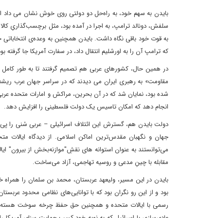
بایدن به سهم خود، به راه‌حل دو دولتی روی خوش نشان می داد اما
سلفش، دونالد ترامپ، به اجرا در آمده بود، مثل برچسب‌گذاریِ کال
به قوت خود باقی نگاه داشت. بایدن همچنین به وعده‌ی انتخاباتی خ
که ترامپ آن را به اورشلیم انتقال داد، در سفارت آمریکا جا گرفته بود
در همین حال، کشورهای عربی هم تصمیم گرفتند تا به طور کامل ا
مقاومت» به رهبری ایران می دیدند که در سراسر جهان عرب ریشه 
شده بود، نمایان شد که در آن بحرین، مراکش و امارات متحده عربی ه
انجام دهد که امکان تاسیس یک دولت فلسطینی را افزایش دهد.
دولت بایدن هم، گسترش این ائتلاف اسرائیلی – عربی سُنی را پی 
جهان و نگهبان مقدس‌ترین اماکن اسلامی. از دیدگاه ایالات مت
می‌توانستند به عنوان استوانه های نقشِ"موازنه‌بخش از بیرون" ایال
مقابله با چینِ مدعی و روسیه تهاجمی، آزاد می‌ساخت.
بایدن در این مسیر، ولیعهد عربستان، محمد بن سلمان را همراه 
بود و از این رو نگران بود که با توانایی‌های نظامی محدود عربستان
رسمی با ایالات متحده و همچنین حق حفظ چرخه سوخت هسته‌ای مس
عادی‌سازی با اسرائیل که به نوبه خود کسب حمایت سنای آمریکا را