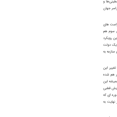
طینی‌ها و
راسر جهان
 راست های
ن سوم هم
ن رویکرد
 یک دولت
منازعه به
غییر این
تر هم شده
 کمتر از همیشه این
زایش قطبی
ناکام در خاورمیانه، کمترین نفوذ و اعتبار را در منطقه در قیاس با دهه ۱۹۹۰ دارد؛ دوره ای که
نهایت به