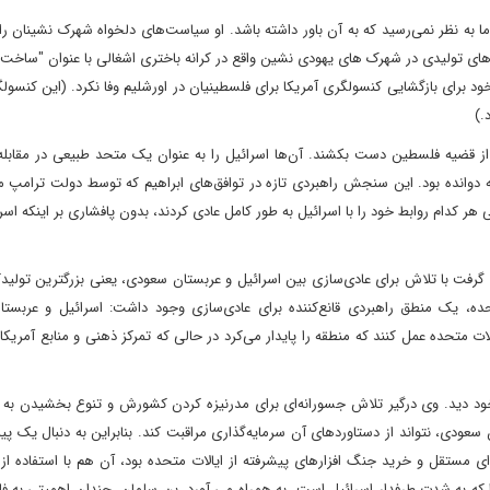
 به نظر نمی‌رسید که به آن باور داشته باشد. او سیاست‌های دلخواه شهرک نشینان ر
اهای تولیدی در شهرک های یهودی نشین واقع در کرانه باختری اشغالی با عنوان "ساخت 
ود برای بازگشایی کنسولگری آمریکا برای فلسطینیان در اورشلیم وفا نکرد. (این کنسول
.)
ز قضیه فلسطین دست بکشند. آن‌ها اسرائیل را به عنوان یک متحد طبیعی در مقابله 
دوانده بود. این سنجش راهبردی تازه در توافق‌های ابراهیم که توسط دولت ترامپ م
ر کدام روابط خود را با اسرائیل به طور کامل عادی کردند، بدون پافشاری بر اینکه اسر
گرفت با تلاش برای عادی‌سازی بین اسرائیل و عربستان سعودی، یعنی بزرگترین تولید
حده، یک منطق راهبردی قانع‌کننده برای عادی‌سازی وجود داشت: اسرائیل و عربست
ات متحده عمل کنند که منطقه را پایدار می‌کرد در حالی که تمرکز ذهنی و منابع آمریکای
خود دید. وی درگیر تلاش جسورانه‌ای برای مدرنیزه کردن کشورش و تنوع بخشیدن به ا
 سعودی، نتواند از دستاوردهای آن سرمایه‌گذاری مراقبت کند. بنابراین به دنبال یک پی
تقل و خرید جنگ افزارهای پیشرفته از ایالات متحده بود، آن هم با استفاده از چ
 که به شدت طرفدار اسرائیل است، به همراه می آورد. بن سلمان، چندان اهمیتی به ف