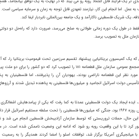
دی تر یک فرآیند قابل اعتماد روبه رو می بیند که در نهایت به یک توافق بیانجامد، ه
به عمل. اما انجام این کار، نیازمند تعهدی قابل توجه به زمان و سرمایه سیاسی است. ب
ه، یک شریک فلسطینی ناکارآمد و یک جامعه بین‌المللی نابردبار ایفا کند.
 فقط در طول یک دوره زمانی طولانی به صلح می‌رسد، ضرورت دارد که راه‌حل دو دولتی
ازمان ملل به تصویب برسد.
 دست کم به سال ۱۹۳۷ بازمی‌گردد، زمانی که یک کمیسیون بریتانیایی پیشنهاد تقسیم سرزمین تحت قیمومیت بریتانیا را، 
نام فلسطین شناخته می‌شد، به دو کشور مطرح کرد. ده سال بعد، مجمع عمومی سازمان ملل قطعنامه ۱۸۱ را تصویب کرد که دو کشور را
د نظر این قطعنامه ناراضی بودند، یهودیان آن را پذیرفتند، اما فلسطینیان به 
سیس دولت اسرائیل انجامید و میلیون‌ها فلسطینی به پناهنده تبدیل شدند و آرزوهای
، ایده ایجاد یک دولت فلسطینی عمدتا به کما رفت که یکی از پیامدهایش اشغالگری ا
شهرک سازی در ناحیه غزه و کرانه باختری اشغالی پس از جنگ شش روزه ۱۹۶۷ بود، جنگی که میلیون‌ها فلسطینی را تحت سلطه مستقیم اسرائیل 
 با این حال، حملات تروریستی که توسط سازمان آزادیبخش فلسطین انجام می شد و 
یانجیگری آمریکا برگزار شد، توافقات اسلو را امضا کردند همدیگر را به رسمیت ش