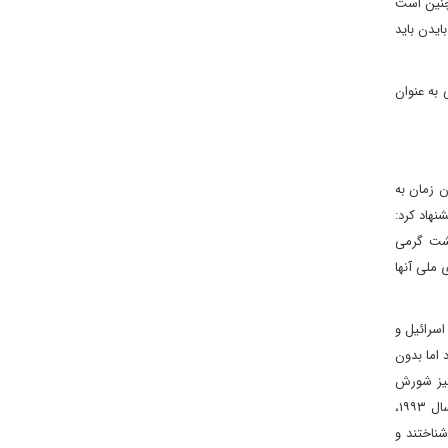
مچنین است
ایدن باید
 به عنوان
که آن زمان به
 برای دو ملت پیشنهاد کرد:
پشت گرمی
 ملی آنها
سرائیل و
قرار داد اما بدون
نیز شورش
مردم فلسطین علیه اشغال اسرائیلی در دهه ۱۹۸۰، اسرائیل را مجبور کرد تا با این واقعیت روبه رو شود که ادامه این وضعیت ناممکن شده است. در سال ۱۹۹۳،
ناختند و