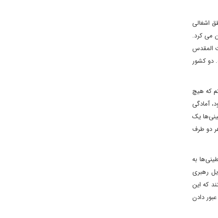
‌حل دو دولتی ارائه داد: یک دولت فلسطینی در ۹۷ درصد از مناطق اشغالی
ن می کرد.
ر بیت المقدس
 دو کشور
تم که هیچ
د، آمادگی
نی‌ها یک
هر دو طرف
نی‌ها به
ایل رهبری
ند که این
عبور دادن