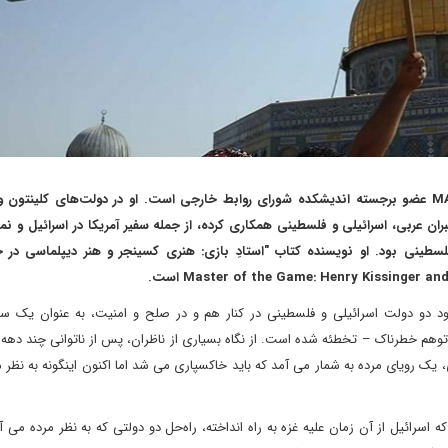
نویسنده: مارتین ایندیک MARTIN INDYK عضو برجسته اندیشکده شورای روابط خارجی است. او در دولت‌های کلینتون
ان عربی، اسرائیلی و فلسطینی همکاری کرده، از جمله سفیر آمریکا در اسرائیل و نما
سطینی بود. او نویسنده کتاب "استادِ بازی: هنری کسینجر و هنر دیپلماسی در خا
Master of the Game: Henry Kissinger  است.
 دو دولت اسرائیلی و فلسطینی در کنار هم و در صلح و امنیت، به عنوان یک ساد
ک توهم خطرناک – تخطئه شده است. از نگاه بسیاری از ناظران، پس از ناتوانی چند دهه 
ک رویای مرده به شمار می آمد که باید خاکسپاری می شد اما اکنون اینگونه به نظر 
نگ دردناکی که اسرائیل از آن زمان علیه غزه به راه انداخته، راه‌حل دو دولتی که به نظر مرده می 