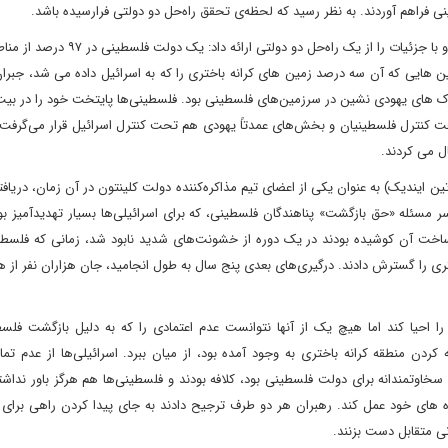
نی فراهم آوردند. به نظر رسید که لحظه‌ی تحقق راه‌حل دو دولتی فرارسیده باشد.
تا پایان دوره زمامداری بیل کلینتون، فرآیند اسلو یک طرح مشروح و با جزئیات را از یک راه
مین هایی که آن سه درصد زمین های کرانه باختری را که به اسرائیل داده می شد، جبرا
، محل استقرار حدود ۸۰ درصد از کل شهرک های یهودی نشین در سرزمین‌های فلسطینی بود. فلسطینی‌ها پایتخت خود را د
 کنترل فلسطینیان و بخش‌های عمدتاً یهودی هم تحت کنترل اسرائیل قرار می‌گرفت.
ل می کردند.
ن ایندیک) به عنوان یکی از اعضای تیم مذاکره‌کننده دولت کلینتون در آن زمان، دریاف
 مسئله «حق بازگشت» پناهندگان فلسطینی، که برای اسرائیلی‌ها بسیار تهدیدآمیز بو
 ساخت آن کوشیده بودند در یک دوره از خشونت‌های شدید نابود شد، زمانی که فلسطی
اختری را گسترش دادند. درگیری‌های بعدی پنج سال به طول انجامید، جان هزاران نفر از 
ا احیا کند اما هیچ یک از آنها نتوانست عدم اعتمادی را که به دلیل بازگشت فلسطی
دن منطقه کرانه باختری به وجود آمده بود، از میان ببرد. اسرائیلی‌ها از عدم تم
خاوتمندانه برای دولت فلسطینی بود، کلافه بودند و فلسطینی‌ها هم هرگز باور نداشت
عده های خود عمل کند. رهبران هر دو طرف ترجیح دادند به جای پیدا کردن راهی برای 
نی متقابل دست بزنند.