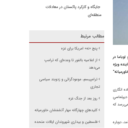
جایگاه و کارکرد پاکستان در معادلات
منطقه‌ای
مطالب مرتبط
پنج «نه» امریکا برای غزه
 و اوباما در
از اعلامیه بالفور تا وعده‌ای که ترامپ
ینده ویژه
می‌دهد
ورمیانه"
ترامپیسم، موعودگرائی و زدوبند سیاسی
تجاری
ه انگاری
دیپلماسیِ
روز بعد از جنگ غزه
می‌رسد که
کلیدهای چهارگانه مهار آتشفشان خاورمیانه
فلسطین و بیداری شهروندان ایالات متحده
آمد، دوباره