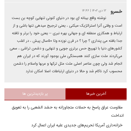
خسرو
۱۲ دی ۱۴۰۲ | ۱۴:۴۶
نوشته واقع بینانه ای بود در دنیای کنونی تنهایی کوچه بن بست
است و وقتی آنرا استراتژیک میکنی ، یعنی ترجیح میدهی تنها باشی و از
ارتباط و همکاری منطقه ای و جهانی بهره نبری -- یعنی خود را برتر و تافته
جدا بافته می پنداری ؟ چرا ؟ در قرن نوزده وتا ۵۰سال پیش ، در اغلب
کشورهای دنیا با تهییج حس برتری جویی و تنهایی و دشمن تراشی ، سعی
می‌کردند ملت سازی کنند همبستگی ملی بوجود آورند که در ایران هم
انجام شد ولی چون عناصر اصلی ملت مثل ترکها و عربها واسلام را دشمن
محسوب کرد ناکام شد و حالا در دنیای ارتباطات اصلا امکان ندارد
آخرین خبرها
پر بازدیدترین ها
مقاومت عراق پاسخ به حملات متجاوزانه به حشد الشعبی را به تعویق
انداخت
خزانه‌داری آمریکا تحریم‌های جدیدی علیه ایران اعمال کرد