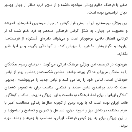
صغیر با فرهنگ عظیم یونانی مواجهه داشته و از سوی غرب متاثر از جهان پهناور
ادیان ابراهیمی بوده است.
این ویژگی برجسته‌ی ایران، یعنی قرار گرفتن در جوار مهم‌ترین قطب‌های اندیشه
و معنویت در جهان، به شکل گرفتن فرهنگی منحصر به فرد ختم شده که از
توانایی انطباق بالایی برخوردار است و می‌تواند دایره‌ای گسترده از قومیت‌ها،
زبان‌ها و نگرش‌های مذهبی را میزبانی کند، از آنها تاثیر بگیرد، و بر آنها تاثیر
بگذارد.
هرودوت در توصیف این ویژگی فرهنگ ایرانی می‌گوید: «ایرانیان رسوم بیگانگان
را به سادگی می‌پذیرند؛ اگر ببینند جامه‌ی دشمن شکست‌خورده‌شان بهتر از لباس
خودشان است، لباس خود را رها می کنند و لباس جدید را می‌پوشند» . بدیهی
است که باید پوشیدن لباس جدید را تمثیلی مناسب برای به تصویر کشیدنِ
آمادگی ایرانیان برای اخذ فرهنگ نو دانست و این ویژگی تاریخی ساکنان گوناگون
فلات ایران بوده است که با بهره بردن از تجربه سال‌ها زندگی مسالمت آمیز با
اقوام مختلف در داخل مرز و «بومِ» ایران، تساهل را تمرین و تسامح را بیاموزند و
از این ویژگی برای به روز کردن فرهنگ ایرانی، متناسب با زمینه و زمانه، بهره
ببرند.