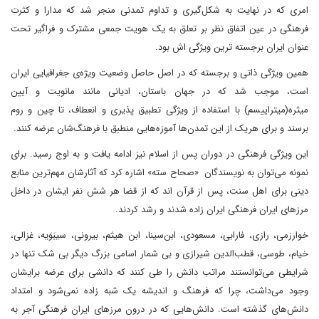
امری که در نهایت به شکل‌گیری و تداوم تمدنی منجر شد که مدارا و کثرت
فرهنگی در عین اتفاق نظر بر تعلق به یک هویت جمعی مشترک و فراگیر تحت
عنوان ایران برجسته ترین ویژگی اش بود.
همین ویژگی ذاتی و برجسته که در اصل حاصل وضعیت ویژه‌ی جغرافیایی ایران
است، موجب شد که در جهان باستان، ادیانی مانند مانویت و آیین
میثره(میتراییسم) با استفاده از ویژگی تطبیق پذیری و انعطاف، تا چین و روم
برسند و برای هریک از این تمدن‌ها آموزه‌هایی منطبق با فرهنگ‌شان عرضه کنند.
این ویژگی فرهنگی در دوران پس از اسلام نیز ادامه یافت و به اوج رسید. برای
نمونه می‌توان به نویسندگان «صحاح سته» اشاره کرد که آثارشان مهم‌ترین منابع
دینی برای اهل سنت، پس از قرآن اند که از قضا هر شش نفر ایشان در داخل
مرزهای ایران فرهنگی ایران زاده شدند و رشد کردند.
خوارزمی، رازی، فارابی، مسعودی، ابن‌سینا، ابن هیثم، بیرونی، سیبَوَیه، غزالی،
خیام، طوسی، قطب‌الدین شیرازی و بی شمار اسامی بزرگ دیگر بی شک تنها در
شرایطی می‌توانستند مراتب دانش را طی کنند که دانشی برای عرضه برایشان
وجود می‌داشت، چرا که فرهنگ و اندیشه یک شبه زاده نمی‌شود و امتداد
دانش‌های گذشته است. دانش‌هایی که در درون مرزهای ایران فرهنگی آجر به