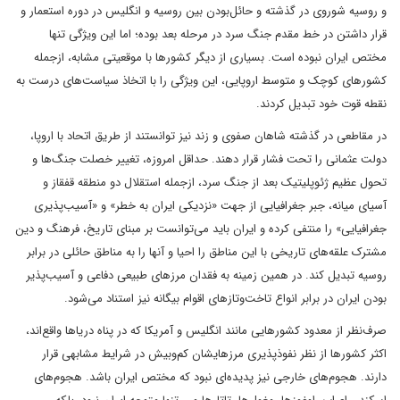
و روسیه شوروی در گذشته و حائل‌بودن بین روسیه و انگلیس در دوره استعمار و
قرار‌ داشتن در خط مقدم جنگ سرد در مرحله بعد بوده‌؛ اما این ویژگی تنها
مختص ایران نبوده است. بسیاری از دیگر کشورها با موقعیتی مشابه، از‌‌جمله
کشورهای کوچک و متوسط اروپایی، این ویژگی را با اتخاذ سیاست‌های درست به
نقطه قوت خود تبدیل کردند.
در مقاطعی در گذشته شاهان صفوی و زند نیز توانستند از طریق اتحاد با اروپا،
دولت عثمانی را تحت فشار قرار دهند. حداقل امروزه، تغییر خصلت جنگ‌ها و
تحول عظیم ژئوپلیتیک بعد از جنگ سرد، از‌جمله استقلال دو منطقه قفقاز و
آسیای میانه، جبر جغرافیایی از جهت «نزدیکی ایران به خطر» و «آسیب‌پذیری
جغرافیایی» را منتفی کرده و ایران باید می‌توانست بر مبنای تاریخ، فرهنگ و دین
مشترک علقه‌های تاریخی با این مناطق را احیا و آنها را به مناطق حائلی در برابر
روسیه تبدیل کند. در همین زمینه به فقدان مرزهای طبیعی دفاعی و آسیب‌پذیر‌
بودن ایران در برابر انواع تاخت‌‌و‌تازهای اقوام بیگانه نیز استناد می‌شود.
صرف‌نظر از معدود کشورهایی مانند انگلیس و آمریکا که در پناه دریاها واقع‌اند،
اکثر کشورها از نظر نفوذپذیری مرزهایشان کم‌وبیش در شرایط مشابهی قرار
دارند. هجوم‌های خارجی نیز پدیده‌ای نبود که مختص ایران باشد. هجوم‌های