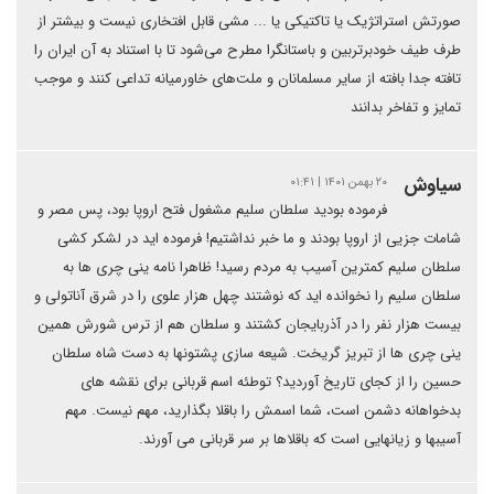
صورتش استراتژیک یا تاکتیکی یا ... مشی قابل افتخاری نیست و بیشتر از
طرف طیف خودبرتربین و باستانگرا مطرح می‌شود تا با استناد به آن ایران را
تافته جدا بافته از سایر مسلمانان و ملت‌های خاورمیانه تداعی کنند و موجب
تمایز و تفاخر بدانند
سیاوش
۲۰ بهمن ۱۴۰۱ | ۰۱:۴۱
فرموده بودید سلطان سلیم مشغول فتح اروپا بود، پس مصر و
شامات جزیی از اروپا بودند و ما خبر نداشتیم! فرموده اید در لشکر کشی
سلطان سلیم کمترین آسیب به مردم رسید! ظاهرا نامه ینی چری ها به
سلطان سلیم را نخوانده اید که نوشتند چهل هزار علوی را در شرق آناتولی و
بیست هزار نفر را در آذربایجان کشتند و سلطان هم از ترس شورش همین
ینی چری ها از تبریز گریخت. شیعه سازی پشتونها به دست شاه سلطان
حسین را از کجای تاریخ آوردید؟ توطئه اسم قربانی برای نقشه های
بدخواهانه دشمن است، شما اسمش را باقلا بگذارید، مهم نیست. مهم
آسیبها و زیانهایی است که باقلاها بر سر قربانی می آورند.