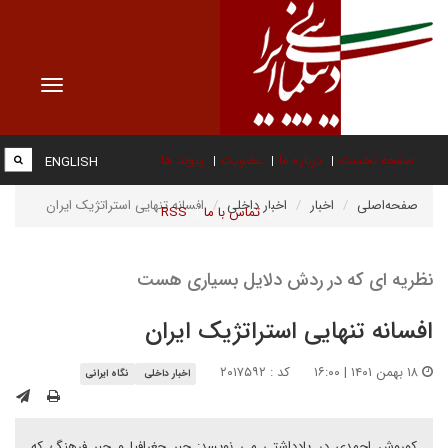
Toggle
vigation
صفحه نخست
درباره ما
عضویت
پیوند ها
ENGLISH
صفحه‌اصلی
اخبار
اخبار داخلی
افسانه تنهایی استراتژیک ایران
تماس با ما
RSS
نظریه ای که در ردش دلایل بسیاری هست
افسانه تنهایی استراتژیک ایران
۱۸ بهمن ۱۴۰۱ | ۱۶:۰۰
کد : ۲۰۱۷۵۹۲
اخبار داخلی
نگاه ایرانی
کوروش احمدی در یادداشتی می نویسد: جبر جغرافیا و جبر فرهنگ که