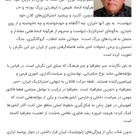
هرگونه اتحاد طبیعی با ابرقدرتی بزرگ بوده‌» و «در
تدوین، کاربرد و پیشبرد استراتژی‌های کلان خود
تنها‌ست». به باور آنها «ایران، چه آگاهانه و خودخواسته و چه ناخواسته و از روی
ناچاری، به‌گونه‌ای استراتژیک تنها‌ست و محروم از هرگونه اتحادهایی معنادار و
متصل به قدرت‌های بزرگ است». حوادثی مانند انقلاب، گروگانگیری، جنگ
تحمیلی و برخی تحولات اخیر مانند فاصله‌گرفتن چین از ایران نیز این نگرش را
تقویت کرده‌ است.
به باور نگارنده، جبر جغرافیا و جبر فرهنگ که مبنای این نگرش است، در قیاس با
مؤلفه‌هایی مانند نوع حکمرانی، نهادسازی و سیاست‌گذاری، اموری فرعی و
غیرتعیین‌کننده هستند. نقطه حرکت قائلان به تنهایی استراتژیک ایران، «جبر
جغرافیا» و «نفرین جغرافیا» است. جغرافیا در ترکیب با عوامل سیاسی قطعا فاکتور
مهمی در سیاست داخلی و خارجی کشورها‌ست و یکی از مؤلفه‌هایی است که
کم‌وبیش در طول زمان به شکل‌گیری خطوط اصلی منافع ملی ثابت اکثر کشورها
کمک کرده؛ هرچند امروزه رشد فناوری نظامی به‌شدت از اهمیت جغرافیا کاسته
است.
بدون شک، یکی از ویژگی‌های ژئوپلیتیک ایران قرار‌ داشتن در جوار روسیه تزاری