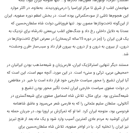
اسکندر، اعراب، اوغوزها، مغول‌ها، تاتارها و... تنها متوجه ایران نبود، بلکه
مهاجمان اغلب از شرق تا مرکز اوراسیا را درمی‌نوردیدند. به‌علاوه، در اکثر موارد
این هجوم‌ها ناشی از سوء‌حکمرانی بوده‌ است. در بخش اعظم دوره صفویه، ایران
از این‌گونه تاخت‌و‌تازها مصون بود. تنها فروپاشی دولت شاه سلطان‌حسین که
عمدتا به دلایل داخلی رخ داد و جنگ‌های اغلب بی‌معنی نادرشاه برای نزدیک به
یک قرن ایران را (جز در دوره 15‌ساله کریمخان) در معرض انواع تاخت‌و‌تازها در
درون، از بیرون به درون و از درون به بیرون قرار داد و سبب‌ساز «قرن وحشت»
شد.
مستند دیگر تنهایی استراتژیک ایران، فارس‌زبان و شیعه‌مذهب بودن ایرانیان در
«محیطی عربی، ترکی و سنی» است. در این مورد، آنچه مهم است، این است که
آیا ایران تشیع را محور سیاست خارجی خود قرار داده‌ است یا خیر. در مقاطعی
در دولت صفوی سیاست خارجی ایران تحت تأثیر محور‌ بودن تشیع و
شیعه‌گستری بود. برای مثال، تلاش شاه اسماعیل صفوی برای شیعه‌گستری در
آناتولی، سلطان سلیم عثمانی را که به فارسی شعر می‌سرود و عاشق شاهنامه
فردوسی بود، متوجه ایران کرد. اما او که تمرکزش بر اروپا بود، در جریان حمله به
ایران کوشید به مردم عادی کمترین آسیب وارد شود و یک ماه بعد از فتح تبریز
نیز ایران را تخلیه کرد. یا در اواخر صفویه، تلاش شاه سلطان‌حسین برای