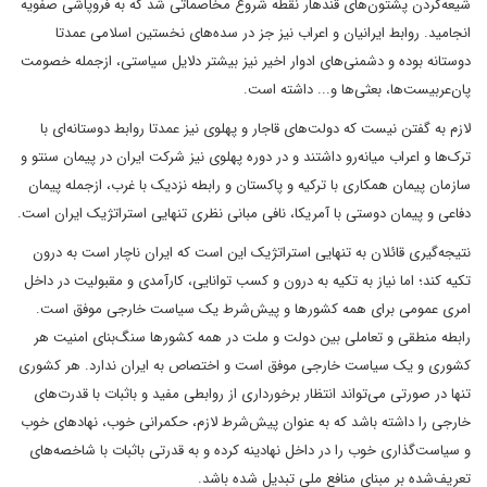
شیعه‌کردن پشتون‌های قندهار نقطه شروع مخاصماتی شد که به فروپاشی صفویه
انجامید. روابط ایرانیان و اعراب نیز جز در سده‌های نخستین اسلامی عمدتا
دوستانه بوده و دشمنی‌های ادوار اخیر نیز بیشتر دلایل سیاستی، از‌جمله خصومت
پان‌عربیست‌ها، بعثی‌ها و... داشته است.
لازم به گفتن نیست که دولت‌های قاجار و پهلوی نیز عمدتا روابط دوستانه‌ای با
ترک‌ها و اعراب میانه‌رو داشتند و در دوره پهلوی نیز شرکت ایران در پیمان سنتو و
سازمان پیمان همکاری با ترکیه و پاکستان و رابطه نزدیک با غرب، از‌جمله پیمان
دفاعی و پیمان دوستی با آمریکا، نافی مبانی نظری تنهایی استراتژیک ایران است.
نتیجه‌گیری قائلان به تنهایی استراتژیک این است که ایران ناچار است به درون
تکیه کند؛ اما نیاز به تکیه به درون و کسب توانایی، کارآمدی و مقبولیت در داخل
امری عمومی برای همه کشورها و پیش‌شرط یک سیاست خارجی موفق است.
رابطه منطقی و تعاملی بین دولت و ملت در همه کشورها سنگ‌بنای امنیت هر
کشوری و یک سیاست خارجی موفق است و اختصاص به ایران ندارد. هر کشوری
تنها در صورتی می‌تواند انتظار برخورداری از روابطی مفید و باثبات با قدرت‌های
خارجی را داشته باشد که به عنوان پیش‌شرط لازم، حکمرانی خوب، نهادهای خوب
و سیاست‌گذاری خوب را در داخل نهادینه کرده و به قدرتی باثبات با شاخصه‌های
تعریف‌شده بر مبنای منافع ملی تبدیل شده باشد.