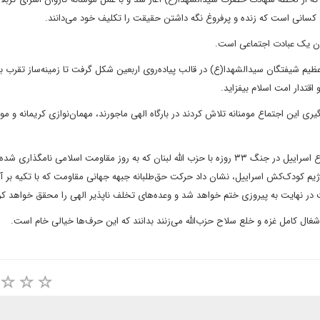
ی کسانی است که زنده و پرفروغ نگه داشتن حقیقت را تکلیف خود می‌دانند.
وان یک عبادت اجتماعی است.
عظیم شیفتگان سیدالشهدا(ع) در قالب پیاده‌روی اربعین شکل گرفت تا زمینه‌ساز تقرب ب
اقتدار امت اسلام بیفزاید.
گیری این اجتماع مومنانه تلاش کردند در بارگاه الهی ماجورند، مهمان‌نوازی کریمانه و موم
وی در بخش دیگری از سخنان خود به سالروز شکست رژیم نامشروع اسراییل در جنگ ۳۳ روزه با حزب الله لبنان که به روز مقاومت اسلامی نامگ
ی رژیم کودک‌کش اسراییل، نشان داد حرکت حق‌طلبانه جبهه جهانی مقاومت که با تکیه بر آ
ست در نهایت به پیروزی ختم خواهد شد و وعده‌های تخلف ناپذیر الهی را محقق خواهد کر
غال کامل غزه و خلع سلاح حزب‌الله می‌زنند بدانند که این حرف‌ها خیالی خام است.