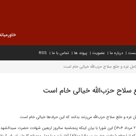
خاورمیانه
خست
درباره ما
عضویت
پیوند ها
تماس با ما
RSS
کامل غزه و خلع سلاح حزب‌الله خیالی خام است
ع سلاح حزب‌الله خیالی خام است
غزه و خلع سلاح حزب‌الله می‌زنند بدانند که این حرف‌ها خیالی خام است.
به گزارش ایلنا، آیت‌الله احمد جنتی در ابتدای جلسه امروز (دوشنبه ۲۰ مرداد ۱۴۰۴) این شورا با بیان اینکه پنجشنبه سالروز اربعین شهادت حضرت سیدا
ه از لحظه شهادت حضرت سیدالشهدا(ع) آغاز شد و با عمل مومنانه کاروان اسرای کربلا 