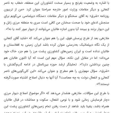
با اشاره به وضعیت بغرنج و بسیار سخت کشاورزان این منطقه، خطاب به ناصر
کنعانی و دیگر مقامات وزارت امور خارجه صراحتا عنوان کرد: «من از تریبون
روزنامه «شرق» به آقای سخنگو و دیگر مقامات دستگاه دیپلماسی می‌گویم برای
سنجش ادعای خود یا صحت سخنان من کافی است سری به منطقه مرزی زابل و
این دیوار بزنند و ببینند آیا بدون اجازه طالبان می‌توانند از دیوار عبور کنند یا نه؟».
ملازهی بعد از طرح پرسش فوق، این را هم عنوان می‌کند که «شاید آقای کنعانی
از یک نگاه دیپلماتیک به‌درستی عنوان کرده باشد ایران زمینی به افغانستان و
طالبان نداده است و ایران زمین‌های کشاورزی پشت مرز را هم جزء خاک خود
می‌داند؛ اما در مقابل این نکته، سؤال مهم این است که آیا اکنون طالبان هم
چنین برداشتی دارد؟». تحلیلگر ارشد حوزه بین‌الملل در ادامه گپ‌وگفتش با
«شرق»، سؤال مهم‌تری را هم مطرح و عنوان می‌کند «این کلی‌گویی‌های ناصر
کنعانی و انفعال دولت به چه معناست؟ آیا آنها به دنبال اصلاح اشتباه صورت‌گرفته
نیستند؟!».
با طرح این سؤالات، ملازهی هشدار می‌دهد که «اگر موضوع اصلاح دیوار مرزی
دچار فرسایش زمانی شود و با نوعی انفعال، سکوت و مماشات در قبال طالبان
همراه باشد، یقینا باید شاهد از دست رفتن تمام زمین‌های کشاورزی پشت این
دیوار امنیتی و از بین رفتن تمامیت ارضی ایران باشیم». در این زمینه محمد