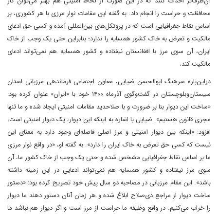
آن‌طرف‌تر احداث کنند که در این ‌صورت از لحاظ امنیتی هم بهتر می‌توان کار
محافظت و حراست را انجام داد. به گفته این مقامات نوار مرزی با هر کشوری، بر
اساس نقاط جغرافیایی است که در پروتکل‌های بین‌المللی آمده و کسی حق ادعای
مالکیت و تعرض به خاک کشور همسایه را ندارد؛ بنابراین حتی یک وجب از خاک
ایران، آن‌ سوی مرز با افغانستان نیفتاده و کشور همسایه هم نمی‌تواند ادعای
مالکیت کند.
‌در‌این‌باره سرهنگ ابوالحسن ضیایی، معاون اجتماعی فرماندهی مرزبانی استان
سیستان‌و‌بلوچستان در گفت‌و‌گوی آذر‌ماه ۱۴۰۰ خود با «ایران» عنوان کرده بود:
«ساخت این دیوار بنا بر ضرورت و با صلاحدید مقامات امنیتی ایجاد شده و ما تنها
مجری قانون هستیم». ضیایی با اشاره به اینکه این دیوار، یک دیوار امنیتی است،
افزود: «اینکه بین دیوار امنیتی و مرز اصلی فاصله‌ای وجود دارد به معنای این
نیست که کسی حق تعرض به خاک ایران را دارد». به گفته او، «در واقع نوار مرزی
ما بر اساس نقاط جغرافیایی مشخص شده و حتی یک وجب از خاک کشور ما، آن‌
سوی مرز نیفتاده و کشور همسایه هم نمی‌تواند ادعایی در این زمینه داشته
باشد». این مقام مرزبانی در مصاحبه دو سال پیش خود تصریح کرده بود: «دستور
ساخت دیوار از مراجع ذی‌صلاح ابلاغ شده و هر زمان آنان دستور دهند ما دیوار
را خراب می‌کنیم. در واقع وظیفه ما حراست از مرز است و اگر دیوار هم نباشد ما