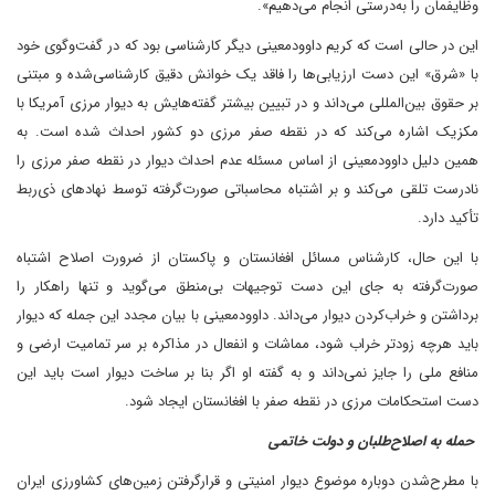
وظایفمان را به‌درستی انجام می‌دهیم».
این در حالی است که کریم داوودمعینی دیگر کارشناسی بود که در گفت‌وگوی خود
با «شرق» این دست ارزیابی‌ها را فاقد یک خوانش دقیق کارشناسی‌شده و مبتنی
بر حقوق بین‌المللی می‌داند و در تبیین بیشتر گفته‌هایش به دیوار مرزی آمریکا با
مکزیک اشاره می‌کند که در نقطه صفر مرزی دو کشور احداث شده است. به
همین دلیل داوودمعینی از اساس مسئله عدم احداث دیوار در نقطه صفر مرزی را
نادرست تلقی می‌کند و بر اشتباه محاسباتی صورت‌گرفته توسط نهادهای ذی‌ربط
تأکید دارد.
با این حال، کارشناس مسائل افغانستان و پاکستان از ضرورت اصلاح اشتباه
صورت‌گرفته به جای این دست توجیهات بی‌منطق می‌گوید و تنها راهکار را
برداشتن و خراب‌کردن دیوار می‌داند. داوودمعینی با بیان مجدد این جمله که دیوار
باید هر‌چه زودتر خراب شود، مماشات و انفعال در مذاکره بر سر تمامیت ارضی و
منافع ملی را جایز نمی‌داند و به گفته او اگر بنا بر ساخت دیوار است باید این
دست استحکامات مرزی در نقطه صفر با افغانستان ایجاد شود.
حمله به اصلاح‌طلبان و دولت خاتمی
با مطرح‌شدن دوباره موضوع دیوار امنیتی و قرارگرفتن زمین‌های کشاورزی ایران