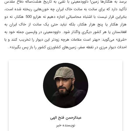
برسد به هکتارها زمین! داوودمعینی با نقبی به تاریخ هشت‌ساله دفاع مقدس
تأکید دارد که برای سانت به سانت خاک ایران چه خون‌هایی ریخته شده است،
بنابراین قرار نیست با اشتباه محاسباتی اجازه دهیم نه هزارو 500 هکتار، نه دو
هزار هکتار یا پنج هزار هکتار، بلکه نباید حتی یک سانت از خاک ایران به
افغانستان یا هر کشور دیگری واگذار شود. داوودمعینی در واپسین جمله خود به
«شرق» می‌گوید: «بهتر است مقامات هر‌چه زودتر این دیوار را تخریب کنند و با
احداث دیوار مرزی در نقطه صفر، زمین‌های کشاورزی کشور را باز پس بگیرند».
روزنامه نگار و کارشناس ارشد روزنامه نگاری سیاسی و عضو
تحریریه دیپلماسی ایرانی.
اطلاعات بیشتر
عبدالرحمن فتح الهی
نویسنده خبر