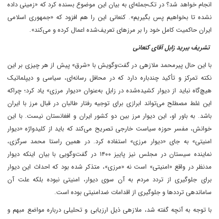
انجام خواهد شد؟ در تک‌جمله‌ای به بیان این موضوع بسنده کرد که «زمینی داده
نشده تا بخواهیم پس بگیریم». کنعانی این را هم افزود که «جمهوری اسلامی
ایران حاکمیت کامل خود را بر مرزهای تعریف‌شده‌ اعمال کرده و می‌کند».
تشریف ببرید زابل آقای کنعانی
با این حال پیرمحمد ملازهی در گفت‌وگویش با «شرق» پیش از هر چیزی بر این
نکته تمرکز و تأکید چندباره دارد که در محافل رسانه‌ای، سیاسی و دیپلماتیک
هیچ‌گاه نباید از دیوار کشیده‌شده در زابل به‌عنوان «دیوار مرزی» یاد کرد؛ چراکه
این غلط مصطلح می‌تواند ابرازی برای توجیه رفتار طالبان در قبال مرز با ایران
باشد. به باور او، این دیوار مرز بین دو کشور ایران و افغانستان نیست. با این
خوانش، مفسر حوزه سیاست خارجی تصریح می‌کند که باید از کلیدواژه «دیوار
امنیتی» به جای «دیوار مرزی» استفاده کرد. در همین راستا محمد سرگزی،
نماینده سیستان در مجلس نیز پاییز ۱۴۰۰ در گفت‌وگویی با بیان اینکه دیوار
مدنظر در واقع «امنیتی» است نه «مرزی»، متذکر شده بود که احداث این دیوار
برای جلوگیری از تردد مردم به آن‌ سوی دیوار، امنیتی نبوده بلکه علت آن
ساماندهی ترددها و جلوگیری از اقدامات ضدامنیتی بوده است.
با توجه به آنچه گفته شد، ملازهی ذیل ارزیابی و تحلیلی درباره مواضع مبهم و