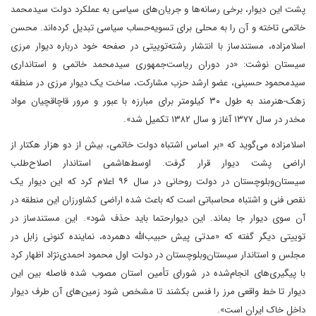
پشت این دیوار، برخی رسانه‌ها و جریان‌های سیاسی به عملکرد دولت سیدمحمد
خاتمی تاخته و آن را به محلی برای تسویه‌حساب سیاسی تبدیل کرده‌اند. محسن
اسلامزاده، مستندساز با انتشار رشته‌توییتی در صفحه خود درباره دیوار مرزی
سیستان نوشت: «در دوران ریاست‌جمهوری سیدمحمد خاتمی و استانداری
سیدمحمود حسینی، عضو ارشد حزب مشارکت، ساخت یک دیوار مرزی در منطقه
زهک‌-‌هنرمند به طول ۳۰ کیلومتر برای مبارزه با عبور و مرور قاچاقچیان مواد
مخدر در سال ۱۳۷۷ آغاز و سال ۱۳۸۲ تکمیل شد».
اسلامزاده می‌گوید که «بر اساس اشتباه دولت خاتمی، بیش از دو هزار هکتار از
اراضی پشت دیوار قرار گرفت. اوسط‌هاشمی استاندار اصلاح‌طلب
سیستان‌وبلوچستان در دولت روحانی در سال ۹۶ اعلام کرد که این دیوار یک
نقص فنی و اشتباه محاسباتی است که باعث شده اراضی کشاورزان این منطقه در
آن سوی دیوار جا بماند. این دیوارحتما باید حذف شود». این مستندساز در
توییتی دیگر گفته که «مدتی پیش حبیب‌الله دهمرده، نماینده کنونی زابل در
مجلس و استاندار سیستان‌وبلوچستان در دولت اول محمود احمدی‌نژاد اظهار کرد
با پیگیری‌های انجام‌شده در شورای تأمین استان مصوب شده فاصله بین این
دیوار تا خط واقعی مرز را فنس بکشند تا مشخص شود زمین‌های آن طرف دیوار
داخل خاک ایران است».