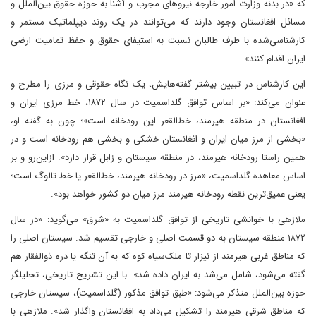
که «در بدنه وزارت امور خارجه نیروهای مجرب و آشنا به حوزه حقوق بین‌الملل و
مسائل افغانستان وجود دارند که می‌توانند در یک روند دیپلماتیک مستمر و
کارشناسی‌شده با طرف طالبان نسبت به استیفای حقوق و حفظ تمامیت ارضی
ایران اقدام کنند».
این کارشناس در تبیین بیشتر گفته‌هایش، یک نگاه حقوقی و مرزی را مطرح و
عنوان می‌کند: «بر اساس توافق گلد‌اسمیت در سال ۱۸۷۲، خط مرزی ایران و
افغانستان در منطقه هیرمند، خط‌القعر این رودخانه است»؛ چون به گفته او،
«بخشی از مرز میان ایران و افغانستان خشکی و بخشی هم رودخانه است و در
همین راستا رودخانه هیرمند، در منطقه سیستان و زابل قرار دارد». از‌این‌رو و بر
اساس معاهده گلد‌اسمیت، «مرز در رودخانه هیرمند، خط‌القعر یا خط تالوگ است؛
یعنی عمیق‌ترین نقطه رودخانه هیرمند مرز میان دو کشور خواهد بود».
ملازهی با خوانشی تاریخی از توافق گلد‌اسمیت به «شرق» می‌گوید: «در سال
۱۸۷۲ منطقه سیستان به دو قسمت اصلی و خارجی تقسیم شد. سیستان اصلی را
که مناطق غربی هیرمند از نیزار تا ملک‌سیاه کوه که به آن تنگه یا دره ذوالفقار هم
گفته می‌شود، شامل می‌شد به ایران داده شد». با این تشریح تاریخی، تحلیلگر
حوزه بین‌الملل متذکر می‌شود: «طبق توافق مذکور (گلداسمیت)، سیستان خارجی
که مناطق شرقی هیرمند را تشکیل می‌داد به افغانستان واگذار شد». ملازهی با