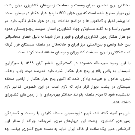
مختلفی برای تخمین میزان وسعت و مساحت زمین‌های کشاورزی ایران پشت
این دیوار مطرح شده است که بین هزارو 500 تا پنج هزار هکتار در نوسان است؛
اما بیشتر اخبار و گمانه‌زنی‌ها و مواضع مقامات روی دو هزار هکتار تأکید دارد. در
همین راستا و به گفته مسئولان جهاد کشاورزی استان سیستان‌و‌بلوچستان حدود
دو هزار هکتار زمین کشاورزی ایران و قبور و مزار شهدا به دلیل خطای محاسباتی
بین خط واقعی و بین‌المللی مرز ایران و افغانستان در منطقه سیستان قرار گرفته
که مشکلاتی را برای معیشت کشاورزان و بومیان منطقه ایجاد کرده است.
با این وجود حبیب‌الله دهمرده در گفت‌وگوی ششم آبان ۱۳۹۹ با خبرگزاری
شبستان به رقمی بالغ بر پنج هزار هکتار اشاره دارد. نماینده مردم زابل، زهک،
نیمروز، هامون و هیرمند یادآور شده که اکنون پنج‌ هزار هکتار از اراضی منطقه
سیستان در پشت دیوار قرار دارد که لازم است در این خصوص تدابیر لازم
اندیشیده شود تا مردم منطقه بتوانند حداکثر بهره‌برداری را از زمین‌های کشاورزی
داشته باشند.
علی‌رغم آنچه گفته شد، کریم داوودمعینی مسئله کلیدی را وسعت و گستردگی
زمین‌های کشاورزی پشت این دیوار‌های مرزی نمی‌داند؛ چراکه از منظر این
کارشناس حتی یک سانت از خاک ایران نباید به دست هیچ کشوری بیفتد، چه