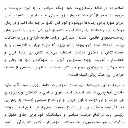
اسلامزاده در ادامه رشته‌توییت خود جنگ سیاسی را به اوج می‌رساند و
می‌نویسد: «پس از آغاز ساخت دیوار مرزی، سوتی عجیب ایران در کشیدن دیوار
مرزی سوژه برخی رسانه‌ها می‌شود و گویا این اتفاق در چند ماه اخیر و در زمان
دولت کنونی رخ داده». به نوشته این مستندساز، «این دیوار خوب یا بد، در زمان
ریاست‌جمهوری خاتمی،‌ استاندار مشارکتی، وزارت خارجه خرازی و وزارت اطلاعات
یونسی احداث شده. این روزها از هر چیزی که بتواند ایران و افغانستان را به
سمت تنش و درگیری بکشاند، استفاده می‌کنند. تنش در روابط ایران و
افغانستان، تخریب چهره مسئولین کنونی با متهم‌کردن آنها به وطن و
خاک‌فروشی،‌ بدبین‌کردن مردم سیستان نسبت به نظام و... بخشی از اهداف
طراحان این جنگ روانی کثیف است».
با توجه به این توییت‌ها، پیرمحمد ملازهی در ادامه ارزیابی خود تأکید دارد:
«اکنون تنها چیزی که فاقد اهمیت است دعوای سیاسی یا انداختن توپ در زمین
این دولت و آن دولت یا این جریان و آن جناح سیاسی است». به زعم این
تحلیلگر ارشد مسائل بین‌الملل موضوع تمامیت ارضی ایران مطرح است و دولت
رئیسی باید از تمام ظرفیت سیاسی و دیپلماتیک خود برای احقاق حقوق و
بازگرداندن زمین‌ها به میهن استفاده کند. ملازهی این نکته را هم یادآور می‌شود