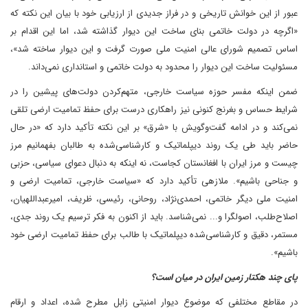
عبور از این خوانش تاریخی و در فراز جدیدی از ارزیابی خود با بیان این نکته که
«اگرچه در دولت خاتمی بنای ساخت این دیوار گذاشته شد، اما این اقدام بر
اساس تصمیم شورای عالی امنیت ملی صورت گرفت و این دیوار ساخته شد»،
مسئولیت ساخت این دیوار را محدود به دولت خاتمی و استانداری نمی‌داند‌.
ضمن اینکه مفسر حوزه سیاست خارجی، متهم‌کردن دولت‌های پیشین را در
شرایط حساس و بغرنج کنونی نیز راهکاری درست برای حفظ تمامیت ارضی تلقی
نمی‌کند و در ادامه گفت‌وگویش با «شرق» بر این نکته تأکید دارد که «در حال
حاضر باید طی یک روند دیپلماتیک و کارشناسی‌شده به طالبان بفهمانیم مرز
چیست و مرز ایران با افغانستان کجاست، نه اینکه به دنبال دعوای سیاسی، حزبی
و جناحی باشیم». ملازهی تأکید دارد که «سیاست خارجی، تمامیت ارضی و
امنیت ملی دیگر خاتمی، احمدی‌نژاد، روحانی، رئیسی، ظریف، امیرعبداللهیان،
اصلاح‌طلب، اصولگرا و... نمی‌شناسد. باید از اکنون به فکر ترسیم یک روند جدی،
مستمر، دقیق و کارشناسی‌شده دیپلماتیک با طالب برای حفظ تمامیت ارضی خود
باشیم».
پای چند هکتار زمین ایران در میان است؟
در مقاطع مختلفی که موضوع دیوار امنیتی زابل مطرح شده، اعداد و ارقام