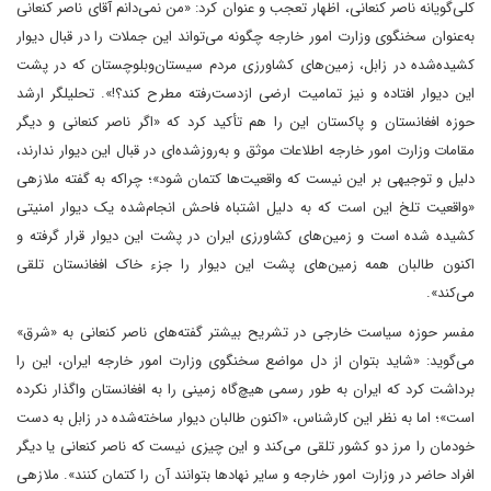
کلی‌گویانه ناصر کنعانی، اظهار تعجب و عنوان کرد: «من نمی‌دانم آقای ناصر کنعانی
به‌عنوان سخنگوی وزارت امور خارجه چگونه می‌تواند این جملات را در قبال دیوار
کشیده‌شده در زابل، زمین‌های کشاورزی مردم سیستان‌وبلوچستان که در پشت
این دیوار افتاده و نیز تمامیت ارضی ازدست‌رفته مطرح کند؟!». تحلیلگر ارشد
حوزه افغانستان و پاکستان این را هم تأکید کرد که «اگر ناصر کنعانی و دیگر
مقامات وزارت امور خارجه اطلاعات موثق و به‌روزشده‌ای در قبال این دیوار ندارند،
دلیل و توجیهی بر این نیست که واقعیت‌ها کتمان شود»؛ چراکه به گفته ملازهی
«واقعیت تلخ این است که به دلیل اشتباه فاحش انجام‌شده یک دیوار امنیتی
کشیده شده است و زمین‌های کشاورزی ایران در پشت این دیوار قرار گرفته و
اکنون طالبان همه زمین‌های پشت این دیوار را جزء خاک افغانستان تلقی
می‌کند».
مفسر حوزه سیاست خارجی در تشریح بیشتر گفته‌های ناصر کنعانی به «شرق»
می‌گوید: «شاید بتوان از دل مواضع سخنگوی وزارت امور خارجه ایران، این را
برداشت کرد که ایران به طور رسمی هیچ‌گاه زمینی را به افغانستان واگذار نکرده
است»؛ اما به نظر این کارشناس، «اکنون طالبان دیوار ساخته‌شده در زابل به دست
خودمان را مرز دو کشور تلقی می‌کند و این چیزی نیست که ناصر کنعانی یا دیگر
افراد حاضر در وزارت امور خارجه و سایر نهادها بتوانند آن را کتمان کنند». ملازهی