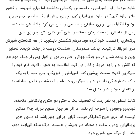
شاید مردمان این امپراطوری، احساس یکسانی نداشتند اما برای شهروندان کشورِ
مادر، واژه "کبیر" در عبارت بریتانیای کبیر، چیزی بیش از یک شاخص جغرافیایی
بود و آشکارا نوعی برتری اخلاقی و سیاسی را بیان می کرد. پادشاهی متحده،
پس از بداقبالیِ از دست رفتن مستعمره های آمریکایی اش، پیروزی های
پرشماری را نصیب خود کرده بود: درهم شکستن ناپلئون، در هم شکستن شورش
های آفریقا، کارائیب، ایرلند، هندوستان، شکست روسیه در جنگ کریمه، تحقیر
چین و برنده شدن در دو جنگ جهانی. حتی در دوران افول پس از جنگ دوم هم
که نقش اول را به آمریکا واگذار می کرد، توانست به خوبی، قدرت نرم خود را
جایگزین قدرت سخت پیشین کند. امپراطوری فیزیکی، جای خود را به یک
حاکمیت فرهنگی داد: در هنر و سرگرمی، در علم و اندیشه. بریتانیای سلطه، به
بریتانیای خرد و هنر تبدیل شد.
شاید اینطور به نظر رسد که تضعیف یک یا حتی دو ستون پادشاهی متحده،
تهدیدی وجودی را متوجه آن نکند اما اگر هر چهار ستون بلرزند چه؟ ممکن
نیست که امروز هیچ تحلیلگر عینیت گرایی بر این باور باشد که ستون های
بریتانیایی بودن، سفت و محکم سر جایشان هستند. مرگ ملکه الیزابت دوم،
نشان از مرگ امپراطوری دارد.