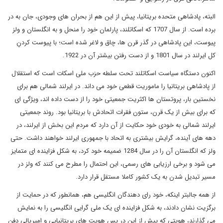
البته، پادشاهی متحده بریتانیا، پیش از این هم از بحران های وجودی، جان به در
برده است. از سال 1707 که اسکاتلند، پارلمان خود را منحل و به انگلستان و ولز
پیوست، این پادشاهی در گذر قرن ها، چاق و لاغر شده است؛ با پیوست کردنِ
کل ایرلند در سال 1801 و از دست رفتن بیشتر آن در 1922.
اکنون دستگاه سیاست اسکاتلند تحت سلطه حزب ملی اسکات است که استقلال
از پادشاهی بریتانیا را ماموریت قطعی خود می داند. در ایرلند شمالی هم برای
نخستین بار، پروتستان ها اکثریت جمعیتی خود را از دست داده اند، ویژگی ای
که برای بیش از یک قرن، ستون فقرات اتحادش با بریتانیا بود. روند جمعیتی
ایرلند شمالی به خودی خود حکایت از آن دارد که مردم این بخش از ایرلند، در
دهه های آینده، گرایش بیشتری به اتحاد با جمهوری ایرلند خواهند داشت. حتی
ولز که انگلستان آن را در سال 1284 ضمیمه خود کرد، به شکل فزاینده ای متمایز
می شود و برخی ارزیابی های رسمی، این احتمال را مطرح می کنند که ولز در
مسیر تبدیل شدن به یک کشور کاملا مستقل قرار دارد.
از همه جالبتر اینکه، خود رای دهندگان انگلیسی هم، همانطور که در حمایت از
برگزیت نشان دادند، به شکل فزاینده ای یک ملی گرایی انگلیسی را به نمایش
می گذارند، هویتی که پیش از این در پس هویت های بریتانیایی و امپریالی دفن