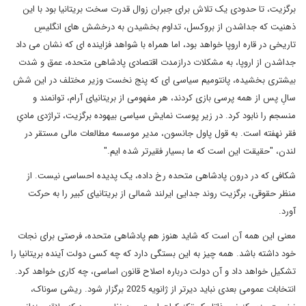
برگزیت، تا حدودی یک تلاش برای جبران زوال قدرت سخت بریتانیا بود با این
ذهنیت که جداشدن از بروکسل، تداوم بخشیدن به درخشش های انگلیسِ
تاریخی در قاره اروپا خواهد بود، اما همراه با شواهد فزاینده ای که نشان می داد
جداشدن از اروپا، به مشکلات درازمدت اقتصادی پادشاهی متحده، عمق و شدت
بیشتری بخشیده، پانتومیم سیاسی ای که پنج نخست وزیر مختلف در این شش
سالِ پس از همه پرسی بازی کردند، هر مفهومی از بریتانیای آرام، توانمند و
منسجم را نابود کرد. در زیر پوست نمایش سیاسی بیهوده برگزیت، تراژدی مادیِ
فقر نهفته است. به قول پاول جانسون، مدیر موسسه مطالعات مالی مستقر در
لندن، "حقیقت این است که ما بسیار فقیرتر شده ایم."
شکافی که در درون پادشاهی متحده رخ داده، یک پدیده احساسی نیست. از
منظر حقوقی، برگزیت روند جدایی ایرلند شمالی از بریتانیای کبیر را به حرکت
آورد.
معنی این همه آن است که شاید هنوز هم پادشاهی متحده، فرصتی برای نجات
خود داشته باشد. همه چیز به این بستگی دارد که چه کسی دولت آینده بریتانیا را
تشکیل خواهد داد و آن دولت درباره اصلاح قانون اساسی، چه کاری خواهد کرد.
انتخابات عمومی بعدی نباید دیرتر از ژانویه 2025 برگزار شود. ریشی سوناک،