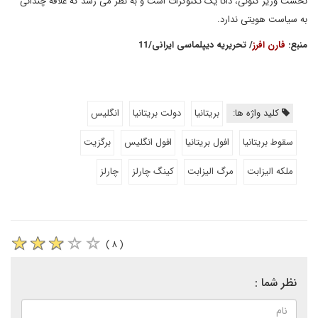
نخست وزیر کنونی، ذاتا یک تکنوکرات است و به نظر می رسد که علاقه چندانی
به سیاست هویتی ندارد.
منبع:
فارن افرز
/ تحریریه دیپلماسی ایرانی/11
کلید واژه ها:
بریتانیا
دولت بریتانیا
انگلیس
سقوط بریتانیا
افول بریتانیا
افول انگلیس
برگزیت
ملکه الیزابت
مرگ الیزابت
کینگ چارلز
چارلز
( ۸ )
نظر شما :