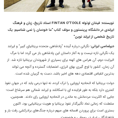
نویسنده: فینتان اوتوله FINTAN O'TOOLE استاد تاریخ، زبان و فرهنگ
ایرلندی در دانشگاه پرینستون و مولف کتاب "ما خودمان را نمی شناسیم: یک
تاریخ شخصی از ایرلند نوین"
دیپلماسی ایرانی:
نگرانی درباره آینده "پادشاهی متحده بریتانیای کبیر" و ایرلند
یک نگرانی تازه نیست و به آغاز داستان این پادشاهی باز می گردد اما با مرگ
الیزابت دوم، آن هراس های کهنه برای بسیاری از شهروندان بریتانیا تازه شد. از
آن زمان، کشور با اوج گیری بهای انرژی، اعتصابات گسترده و آنچه می تواند
بدترین انقباض اقتصادی دهه های اخیر باشد، دست به گربیان شده است.
دولت بریتانیا که اتحادیه اروپایی را ترک کرده، نه تنها درمی یابد که در جهان نفوذ
کمتری دارد بلکه به طور فزاینده ای با اسکاتلند و ایرلند شمالی هم سرشاخ است؛
جایی که اکثریت مردمانش به ماندن در اتحادیه اروپایی رای دادند. همچنین،
سلطنت که زمانی نماد تأثیرگذار نفوذ بریتانیا و هویت بریتانیایی بود، اکنون
بستری است برای پروردن افسانه های مبهم درباره جنگ‌های برادرکشی رقت بار و
شاهزادگانی غرق در رسوایی و خصومت.