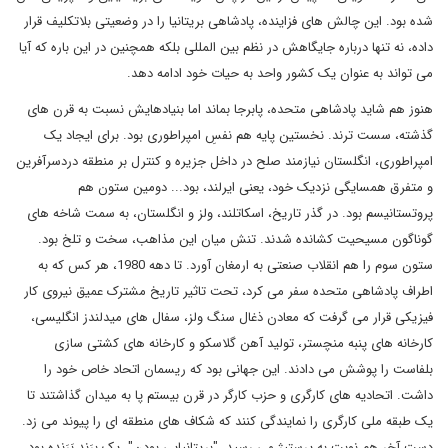
شده بود. این چالش های فزاینده، پادشاهی بریتانیا را در وضعیتی بلاتکلیف قرار
داده، نه تنها درباره جایگاهش در نظم بین المللی بلکه همچنین در این باره که آیا
می تواند به عنوان یک کشور واحد به حیات خود ادامه دهد.
هنوز هم شاید پادشاهی متحده، پابرجا بماند اما بنیادهایش نسبت به قرن های
گذشته، سست ترند. نخستین پایه هم نفسِ امپراطوری بود. برای ایجاد یک
امپراطوری، انگلستان نیازمند صلح در داخل جزیره و کنترل بر منطقه دردسرآفرین
و متفرق همسایگی نزدیک خود، یعنی ایرلند، بود... دومین ستون هم
پروتستانیسم بود. در گذر تاریخ، اسکاتلند، ولز و انگلستان، به سمت شاخه های
گوناگون مسیحیت کشانده شدند. تنش میان این مذاهب، سخت و تلخ بود.
ستون سوم را هم انقلاب صنعتی به ارمغان آورد. تا دهه 1980، هر کس که به
اطراف پادشاهی متحده سفر می کرد، تحت تاثیر تاریخ مشترک عمیق نیروی کار
فیزیکی قرار می گرفت که معادن ذغال سنگ ولز، سفال های میدلندز انگلیسی،
کارخانه های پنبه منچستر، تولید آهن گلاسکو و کارخانه های کشتی سازی
بلفاست را پوشش می دادند. این جهانی بود که ریسمان اتحاد خاص خود را
داشت. اتحادیه های کارگری و حزب کارگر در قرن بیستم پا به میدان گذاشتند تا
یک طبقه ملی کارگری را نمایندگی کنند که شکاف های منطقه ای را پیوند می زد.
دست آخر هم نوبت به پرستیژ می رسید. "بریتانیایی بودن"، یک بِرَند بَرَنده بود.