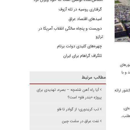
گرفتاری روسیه در تله آزوف
امیدهای اقتصاد عراق
دویست و پنجاه سالگی انقلاب آمریکا در
ترازو
چهره‌های کلیدی دولت برنام
تلگراف گراهام برای ایران
ور‌های
 و با
مطالب مرتبط
آیا راه آهن شلمچه – بصره، تهدیدی برای
ور ارائه
پروژه «بندر فاو» است؟
‌ای،
تب کریدوری؛ از گوادر تا فاو
مطلب،
نفت عراق در مشت چین