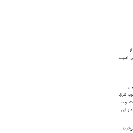
از
ین امنیت
ران
جنوب شرق
ند و به
د و این
‌تواند