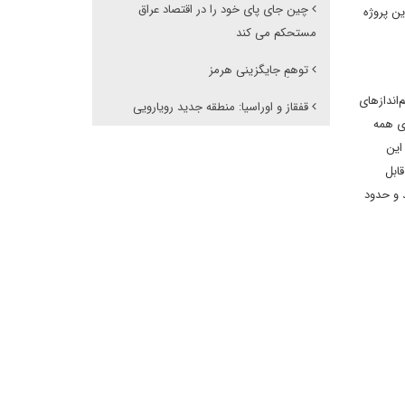
چین جای پای خود را در اقتصاد عراق
ین پروژه
مستحکم می کند
توهمِ جایگزینی هرمز
‌انداز‌های
قفقاز و اوراسیا: منطقه جدید رویارویی
ای همه
این
ابل
د و حدود