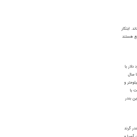
د. ابتکار
مع هستند
جرای آن دچار اخلال شد. تا اینکه در سال 2020 عراق قراردادی به ارزش 2.6 میلیارد دلار با
ل 2024 شروع به کار کند و تا سال
ندر بزرگ فاو شامل 50 اسکله به طول 17 کیلومتر و ظرفیت 25 میلیون کانتینر در سال، 20 اسکله غیر کانتینری به طول 5 کیلومتر و
ر سال، 6 اسکله صادرات نفت با
اهد بود. بندر گراند فاو با 99 اسکله، بزرگترین بندر
در گرند
 آسیا و