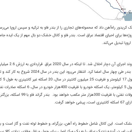
 کریدور راه‌آهن داد که محموله‌های تجاری را از بندر فاو به ترکیه و سپس اروپا می‌رسان
وژه‌ها برای احیای اقتصاد عراق است. بندر فاو و کانال خشک دو بال مهم از یک ایده‌ جا
روپا تبدیل می‌کند.
پروژه‌ بندر فاو در سال 2010 آغاز شد اما به دلیل مشکلات مختلف، روند ا
شرکت مهندسی و ساخت و ساز دوو کره جنوبی برای ساخت فاز اول بندر طی چهار سال امضا کرد. انتظار می‌رود این بندر در سا
2025 به طور کامل تکمیل شود. ب
ظرفیت 50 میلیون تن در سال، 20 اسکله برای کالاهای عمومی به طول 5 کیلومتر، یک اسکله خودرو با ظرفیت 400هزار خودرو د
ظرفیت 230هزار بشکه در روز و همچنین مخازن برای واردات محصولات نفتی با ظرفیت 300هزار متر مکعب خو
د گرفت.
ال خشک است. این کانال شامل خطوط راه آهن، بزرگراه، و خطوط لوله نفت و گاز است و بن
 این امر در آینده نزدیک عراق را به یک مرکز اصلی برای حمل و نقل مقادیر زیادی کالا بین