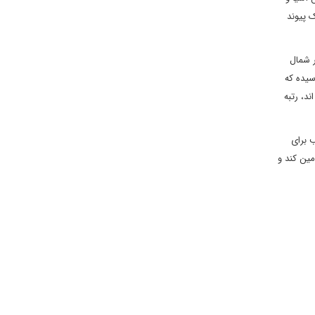
 پیوند
ر شمال
ن سال‌های 2005 تا 2022 به 2.25 تریلیون دلار رسیده که
د، رتبه
ب برای
امین کند و