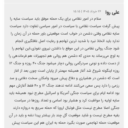
علی روا
۲۶ خرداد ۱۴۰۵ | ۱۵:۱۵
سلام در امور نظامی برای یک حمله موفق باید سیاست سایه را
پیش گرفت سیاست نظامی با سیاست در امور سیاسی تفاوت دارد سیاست
سایه نظامی وقتی دشمن در خواب است موقعیتی باور حمله در آن زمان را
ندارد باید اتخاذ نبرد با شدید ترین تهاجم و رعایت اصل غافلگیری انجام
شود جنگ روانی نظامی در این موقع با داشتن نیروی نفوذی،این تهاجم را
به اوج می‌رساند به حدی که دشمن هم روانی هم تجهیزات هم فرماندهی را
از دست داده و نوعی سردرگمی روانی دچار میشود جنگ ۴۰ روزه و جنگ ۱۲
روزه اینگونه شروع شد آغاز همیشه مهمتر از پایان است چون بعد از اغاز
است که دشمن در هشیاری و دفاع پیش میرود وامکان سخت دفاعی و سد
رزمی را دارد پس سعی می‌کنند ادامه ندهند جنگ ۱۲ و ۴۰ فقط آغازش مهم
بود ادامه ایام برای سیاست جنگی آمریکا و اسرائیل مطرح نبود همیشه باید
سایه اولیه را مواظبت کرد و هشیار بود اسامی و تعداد روزها در سیاست
جنگی اصلا مطرح نیست مثل فوتبال اروپا که حمله سریع به دروازه دارند
بقیه مطرح نیست و شاید موقعیت گل چند بار بیشتر پیدا نشه و باید در آن
موقعیت حمله تهاجمی صورت بگیرد حمله به ایران هم این سیاست پیش