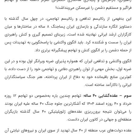
فراگیر و مستقیم دشمن را غیرممکن می‌پنداشت!
این بدفهمی از رئالیسم تدافعی و رئالیسم تهاجمی، در چهل سال گذشته با
دستاویز انگاره سازندگی و بازسازی ایران پساجنگ ۸ ساله در ساختارها و میان
کارگزاران ارشد ایرانی نهادینه شده است، زیربنای تصمیم گیری و کنش راهبردی
ایران را سست و شکننده کرد. باید الگوی واکنشی یا پاسخگویی به تهدیدات پس
از حمله دشمن را بر الگوی کنش و تهاجم پیشگیرانه برتری داد.
الگوی واکنشی و تدافعی ایران که همواره پذیرای ضربه ویرانگر اول بوده و در این
ضربه اول، بخش مهمی از توان راهبردی دفاعی و تهاجمی خود را از دست داده، با
کم‌ترین منابع باقیمانده خود به دفاع از ایران پرداخته، هنر جنگ سیاستگذاران
ایرانی را ناکارآمد ساخته است.
سوم – عقده‌گشایی ۴۰ ساله:
تهاجم چندین باره به‌خصوص دو تهاجم ۱۲ روزه
خرداد و ۴۰ روزه اسفند ۱۴۰۴ که آشکارترین جلوه جنگ ۴۰ ساله علیه ایران بودند
را می‌توان نتیجه برون‌ریزی عقده‌های ژئوپلیتیکی ۴۰ سال گذشته بازیگران
منطقه‌ای و جهانی در کانون ایران دانست.
عقده دولت‌های عرب منطقه از ۴۰ سال تهدید از سوی ایران و نیروهای نیابتی آن