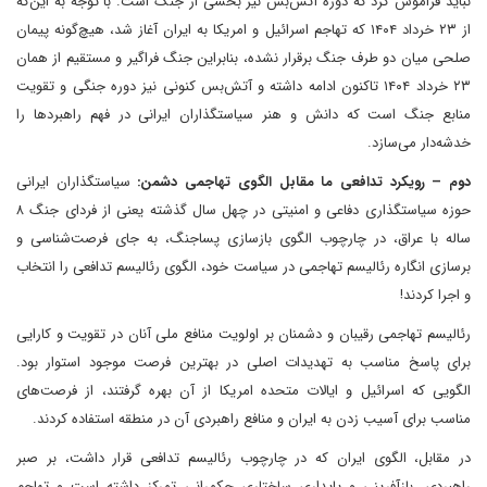
نباید فراموش کرد که دوره آتش‌بس نیز بخشی از جنگ است. با توجه به این‌که
از ۲۳ خرداد ۱۴۰۴ که تهاجم اسرائیل و امریکا به ایران آغاز شد، هیچ‌گونه پیمان
صلحی میان دو طرف جنگ برقرار نشده، بنابراین جنگ فراگیر و مستقیم از همان
۲۳ خرداد ۱۴۰۴ تاکنون ادامه داشته و آتش‌بس کنونی نیز دوره جنگی و تقویت
منابع جنگ است که دانش و هنر سیاستگذاران ایرانی در فهم راهبردها را
خدشه‌دار می‌سازد.
دوم – رویکرد تدافعی ما مقابل الگوی تهاجمی دشمن:
سیاستگذاران ایرانی
حوزه سیاستگذاری دفاعی و امنیتی در چهل سال گذشته یعنی از فردای جنگ ۸
ساله با عراق، در چارچوب الگوی بازسازی پساجنگ، به جای فرصت‌شناسی و
برسازی انگاره رئالیسم تهاجمی در سیاست خود، الگوی رئالیسم تدافعی را انتخاب
و اجرا کردند!
رئالیسم تهاجمی رقیبان و دشمنان بر اولویت منافع ملی آنان در تقویت و کارایی
برای پاسخ مناسب به تهدیدات اصلی در بهترین فرصت موجود استوار بود.
الگویی که اسرائیل و ایالات متحده امریکا از آن بهره گرفتند، از فرصت‌های
مناسب برای آسیب زدن به ایران و منافع راهبردی آن در منطقه استفاده کردند.
در مقابل، الگوی ایران که در چارچوب رئالیسم تدافعی قرار داشت، بر صبر
راهبردی، بازآفرینی و پایداری ساختاری حکمرانی تمرکز داشته است و تهاجم