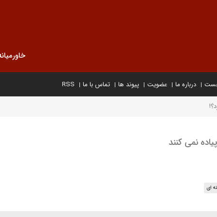
خاورمیانه
خست
درباره ما
عضویت
پیوند ها
تماس با ما
RSS
د؟!
 پیاده نمی کنند
ه ای