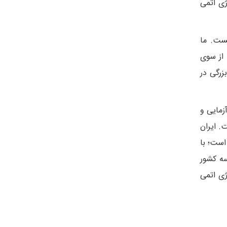
ژی اتمی
یست. ما
 از سوی
زرگی در
زمایی و
. ایران
است؛ با
سه کشور
ژی اتمی