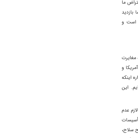
تراض ما
 بازدید
ی است و
 مغایرت
آمریکا و
ه اینکه
م. این
ازم عدم
تأسیسات
ح سلاح،