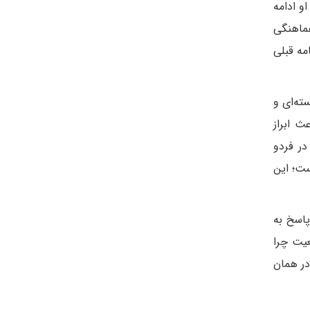
و ادامه
هماهنگی
مه قبلی
ته‌ای و
ث ابراز
در فردو
ست؛ این
پاسخ به
عیت چرا
در همان