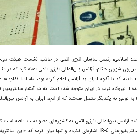
مد اسلامی، رئیس سازمان انرژی اتمی در حاشیه نشست هیئت دولت 
روی شورای حکام، آژانس بین‌المللی انرژی اتمی اعلام کرد که در یک
 یافته که با آنچه ایران به آژانس اعلام کرده بود، «اساسا تفاوت» دا
انیوم با خلوص 60 درصد هستند) به نوعی به یکدیگر متصل هستند که از آنچه ایران به آژانس بین‌ال
مانه» آژانس بین‌المللی انرژی اتمی به کشورهای عضو دست یافته است ک
در این گزارش به نحوه تغییر اتصال میان دو آبشار سانتریفیوژهای IR-6 اشاره‌ای نکرده و تنها بیان کرده که «ای