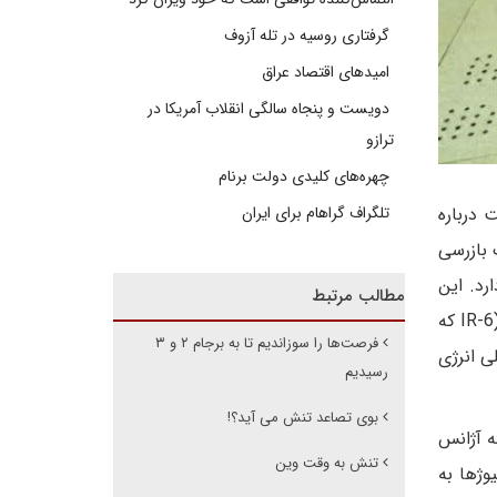
گرفتاری روسیه در تله آزوف
امیدهای اقتصاد عراق
دویست و پنجاه سالگی انقلاب آمریکا در
ترازو
چهره‌های کلیدی دولت برنام
درباره
تلگراف گراهام برای ایران
 بازرسی
رد. این
مطالب مرتبط
آژانس روز چهارشنبه گزارش داده که در بازرسی اعلام‌نشده از نیروگاه فردو در ایران متوجه شده است که دو آبشار سانتریفیوژ (IR-6 که
فرصت‌ها را سوزاندیم تا به برجام ۲ و ۳
مللی انرژی
رسیدیم
بوی تصاعد تنش می آید؟!
ه آژانس
تنش به وقت وین
ن سانتریفیوژها به