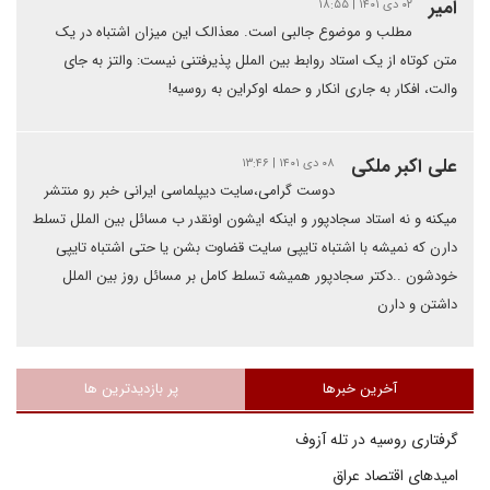
امیر
۰۲ دی ۱۴۰۱ | ۱۸:۵۵
مطلب و موضوع جالبی است. معذالک این میزان اشتباه در یک
متن کوتاه از یک استاد روابط بین الملل پذیرفتنی نیست: والتز به جای
والت، افکار به جاری انکار و حمله اوکراین به روسیه!
علی اکبر ملکی
۰۸ دی ۱۴۰۱ | ۱۳:۴۶
دوست گرامی،سایت دیپلماسی ایرانی خبر رو منتشر
میکنه و نه استاد سجادپور و اینکه ایشون اونقدر ب مسائل بین الملل تسلط
دارن که نمیشه با اشتباه تایپی سایت قضاوت بشن یا حتی اشتباه تایپی
خودشون ..دکتر سجادپور همیشه تسلط کامل بر مسائل روز بین الملل
داشتن و دارن
آخرین خبرها
پر بازدیدترین ها
گرفتاری روسیه در تله آزوف
امیدهای اقتصاد عراق