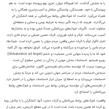
را به نمایش گذاشت. اما هیچگاه جهان، امروز بهم پیوسته نبوده است. به هم
پیوستگی با خود، همبستگی، وابستگی متقابل و آسیب‌پذیری همگانی را به
همراه می‌آورد. لذاست که شوک‌های روابط بین‌المللی، بر همه کنشگران اثر
می‌گذارند؛ هرچند که درجه تأثیر بسته به شرایط بومی و محلی و منطقه‌ای
متفاوت است. تأثیرات شوک‌های بین‌المللی عمدتاً منفی بوده و به ساختارها
آسیب می‌رسانند. فراتر و شاید فوری‌تر، اثرات عصبی عمیقی بر مردم عادی دارند.
اخبار ناگوار توأم با اثرات منفی واقعی، مردم جهان را عصبی کرده است. شوک‌ها،
مردم عادی را سرخورده و سرگشته و افسرده می‌کند. اغراق نخواهد بود اگر گفته
شود که ما با پدیده جهانی شدن عصبانیت و خشم (Globalization ad Anger)
روبرو هستیم. احساسات بخش مهمی از زندگی در تمامی سطوح آن است.
بی‌جهت نیست که مؤسسه صاحب‌نام نظرسنجی گالوپ، شاخص‌هایی برای
سنجش احساسات مردم در سرتاسر جهان تدوین می کند و مرتباً به پایش
احساسات می‌پردازد و به اصطلاح، میزان ابراز احساسات جهانی را در اختیار دارد.
از نظرسنجی‌های آن مؤسسه می‌توان روابط بین احساسات و شوک‌های روابط
بین‌المللی را استنتاج کرد.
واقعیت شوک‌های روابط بین‌المللی و اثرات مخرب آنها، کنشگران را با چالش روبه
رو کرده اما همین پدیده باعث شده است تا در این مقطع تاریخی، بشر بیش از