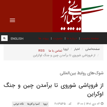
Toggle
vigation
صفحه نخست
درباره ما
عضویت
پیوند ها
ENGLISH
صفحه‌اصلی
اخبار
اروپا
تماس با ما
RSS
از فروپاشی شوروی تا برآمدن چین و جنگ اوکراین
شوک‌های روابط بین‌المللی
از فروپاشی شوروی تا برآمدن چین و جنگ
اوکراین
۰۲ دی ۱۴۰۱ | ۱۶:۰۰
کد : ۲۰۱۶۵۶۵
اروپا
آسیا و آفریقا
نگاه ایرانی