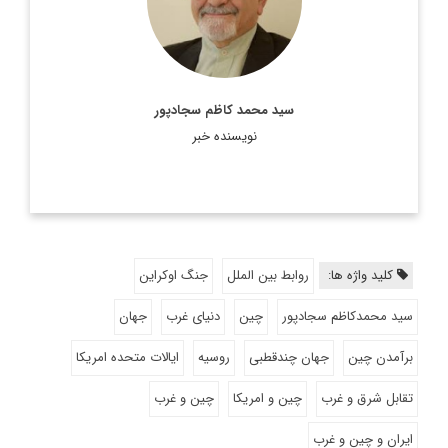
هیئت علمی دانشکده روابط بین‌الملل وزارت امور خارجه است.
اطلاعات بیشتر
سید محمد کاظم سجادپور
نویسنده خبر
کلید واژه ها:
روابط بین الملل
جنگ اوکراین
سید محمدکاظم سجادپور
چین
دنیای غرب
جهان
برآمدن چین
جهان چندقطبی
روسیه
ایالات متحده امریکا
تقابل شرق و غرب
چین و امریکا
چین و غرب
ایران و چین و غرب