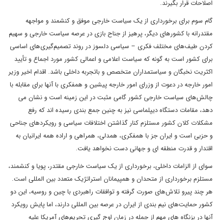
اصلاحات قرار بگیرند.
گام سوم برای برخورداری از یک سیاست خارجی موفق و کنشمند و مواجهه
مقتدرانه با کشورهای دیگر، پرهیز از جناح بازی در عرصه سیاست خارجی و سهیم
کردن طیف‌های مختلف فکری – سیاسی دلسوز در روند تصمیم‌گیری‌های اساسی
برای کشور است به گونه که سیاست اعلامی و اعمالی کشور مورد اجماع و تأیید
اکثریت نخبگان و سیاستمداران متخصص و باتجربه داخلی باشد. اقدام اخیر وزیر
امور خارجه در دعوت از وزرای امور خارجه پیشین و همفکری با آنها برای مقابله با
چالش‌های سیاست خارجی کشور گامی مثبت در این زمینه است و نشان می
دهد، مقامات دستگاه دیپلماسی نیز به چنین جمع بندی رسیده اند که رفع
مشکلات کلان کشور مستلزم کنار گذاشتن اختلافات سیاسی و رویکردهای جناحی
و حزبی است و ایران جز با همفکری، همدلی، همراهی و اراده همه ایرانیان به
اقتدار و قدرت منطقه ای و جهانی دست نخواهد یافت.
سوای از الزامات داخلی، برخورداری از یک سیاست خارجی مقتدر، پویا و کنشمند،
مستلزم برخورداری از متحدان و همپیمانان استراتژیک متعدد بین المللی است.
هر چند پیرو تلاش‌های صورت گرفته و توافقات راهبردی با چین و روسیه، این دو
کشور حمایت‌های نیم بندی از ایران در عرصه بین المللی دارند، اما پایش رویکرد
آنها در بزنگاه های مهم از جمله در زمان اوج گیری تحریم‌های آمریکا علیه