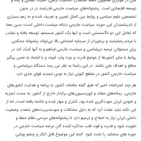
ملی در مواردی همچون حفظ استقلال، تمامیت ارضی، امنیت نظامی و رفاه و
توسعه اقتصادی است. پشتوانه‌های سیاست خارجی قدرتمند در در متون
تخصصی علوم سیاسی و روابط بین الملل تعیین و تعریف شده و به زعم بسیاری
از اندیشمندان این حوزه، سیاست خارجی دنباله سیاست داخلی است؛ بدین معنا
که تعامل این دو ناگسستنی است و تنها یک کشور منسجم، توسعه یافته و مقتدر،
با مردم رضایتمند و برخوردار از سرمایه اجتماعی بالا می‌تواند پشتوانه محکمی
برای مسئولان عرصه دیپلماسی و سیاست خارجی فراهم و به آنها کمک کند در
روابط با سایر کشورها از موضع قدرت و عزت وارد شوند و با اعتماد به نفس پیگیر
منافع و اهداف ملی باشند. در این راستا به نظر می رسد دستگاه دیپلماسی و
سیاست خارجی کشور در مقطع کنونی نیاز به نوعی تجدید قوای جدی دارد.
هر چند اعتراضات اخیر که طبق گفته مقامات کشور، با برنامه و هدایت کشورهای
خارجی، رسانه‌های معاند و اپوزیسیون‌های برانداز خارج از کشور، به سمت تجزیه
و نابودی ایران جهت‌گیری شده بود، کنترل و مهار شده و خاتمه یافته است، اما از
این نکته نباید غفلت کرد که به دلیل مشکلات و سوءمدیریت‌های متعدد، وضعیت
داخلی ایران نیاز به اصلاح و ترمیم دارد تا پشتوانه‌های مردمی نظام حفظ و
تقویت شود و قدرت و قوت قلب مذاکره کننده گان عرصه سیاست خارجی در
حوزه های مختلف را باعث شود. البته این موضوع قابل انکار و چشم پوشی