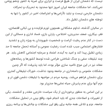
نیست که دشمنان ایران از هیچ فرصت و ابزاری برای ضربه به کشور چشم پوشی
نمی‌کنند، اما مشکلات جامعه ایران امروز تنها محدود به تحریک و تحرکات
دشمنان خارجی نیست و نباید ناآرامی‌ها و اعتراضات اخیر در کشور را تنها به
توطئه های دشمنان تقلیل داد.
در سالیان گذشته، تداوم مشکلاتی همچون تورم فزاینده و بی ثباتی اقتصادی،
فقر، بیکاری، ضعف مدیریتی، اختلاس، پارتی بازی، فساد اداری و مسائلی از این
دست در کنار عدم رعایت کرامت و شخصیت شهروندان به ویژه زنان و تشدید
فشارهای اجتماعی سبب شده است رضایت عمومی و آستانه تحمل جامعه تا حد
زیادی تقلیل پیدا کند و امید به آینده، اعتماد و سرمایه اجتماعی کاهش یابد. هر
چند تبلیغات منفی و جنگ شناختی طراحی شده توسط کشورها و رسانه‌های
معاند نیز در این موج ناامید سازی مؤثر بوده، اما باید پذیرفت که اگر چنین
مشکلات ملموس و دامنه‌داری در جامعه وجود نداشت، خوراک تبلیغاتی کمتری
برای دشمنان فراهم می‌شد، روحیه مردم در مواجهه با تبلیغات دشمن قوی تر و
عزم آنها برای عدم پذیرش سیاه نمایی‌ها جدی‌تر بود.
بر این اساس به منظور برخورداری از یک سیاست خارجی مقتدر و کنشمند، یکی
از تغییرات و اصلاحات جدی که باید انجام شود، واقع بینی در تحلیل مشکلات
جامعه، عزم و تلاش همه جانبه برای رفع این مشکلات و چالش‌ها و برنامه ریزی