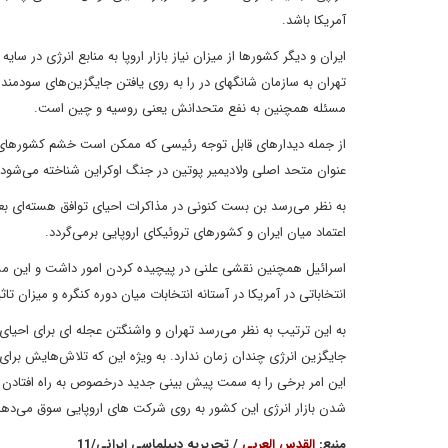
آمریکا باشد.
ایران و دیگر کشورها از میزان نیاز بازار اروپا به منابع انرژی در 
تهران به سازمان شانگهای در را به روی یافتن جایگزین‌های سودمند ب
مسئله همچنین به نفع متحدانش یعنی روسیه و چین است.
از جمله دیدارهای قابل توجه رئیسی که ممکن است خشم کشورهای ارو
عنوان متحد اصلی ولادیمیر پوتین در جنگ اوکراین شناخته می‌شود.
به نظر می‌رسد بن بست کنونی در مذاکرات احیای توافق هسته‌ای بع
اعتماد میان ایران و کشورهای تروئیکای اروپایی برمی‌گردد.
اسرائیل همچنین نقشی علنی در پیچیده کردن امور داشت و این مسئله
انتخاباتی در آمریکا در آستانه انتخابات میان دوره کنگره و میزان ت
به این ترتیب به نظر می‌رسد تهران و واشنگتن عجله ای برای احیای مذ
جایگزین انرژی چندان زمان ندارد. به ویژه این که تلاش‌هایش برای 
این امر برخی را به سمت پیش بینی جدید درخصوص به راه افتادن ج
شدن بازار انرژی این کشور به روی شرکت های اروپایی سوق می‌دهد
منبع:
القدس العربی
/ تحریریه دیپلماسی ایرانی/11