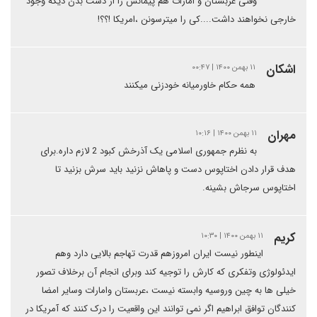
وقتی عربستان و امارات هم پیمانش را از دست بدن دیگه وجود
خارجی نخواهند داشت....کی را میترسونن ،امریکا !؟؟!
اشکان
۱۱ بهمن ۱۴۰۰ | ۰۰:۴۷
همه حکام خاورمیانه خودزنی میکنند
مهران
۱۱ بهمن ۱۴۰۰ | ۱۰:۱۶
به نظرم جمهوری اسلامی یک آذرخش کبود 2 لازم داره.برای
هدف قرار دادن اختاپوس دست و پاهاش نزنید باید سرش بزنید تا
اختاپوس سرجاش بشینه.
کریم
۱۱ بهمن ۱۴۰۰ | ۱۰:۳۰
اینطور نیست ایران امروزهم قدرت تهاجم بالایی دارد وهم
ایدئولوژی وتفکری که کارش را توجیه کند وبرای انجام آن برخلاف تصور
خیلی ها به چین وروسیه وابسته نیست ،عربستان وامارات وسایر امضا
کنندگان توافق ابراهیم اگر نمی توانند این واقعیت را درک کنند که آمریکا در