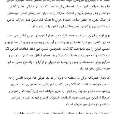
ها و عقب راندن آنها، ایران احساس کرده است که باید از اماراتی ها در کشور
خودشان زهر چشم بگیرد و امنیت امارات را به عنوان هم پیمان اصلی عربستان
در جنگ یمن، به خطر اندازد. احتمالا ایران با هدف قرار دادن عمق امارات تلاش
می کند جلوی پیشروی هم پیمانان این کشور را در یمن بگیرد.
روی آوردن ایران به راهبرد هدف قرار دادن عمق کشورهای عربی نشان می دهد
که این کشور باور دارد متحدان بین المللی آن یعنی روسیه و چین، در سطح بین
المللی ایران را تنها نخواهند گذاشت. همچنین نشان می دهد مقامات ایرانی فکر
می کنند دولت جو بایدن به علت تمایلش به امضای توافق هسته ای با ایران و
سرگرم بودن به مقابله با چین و روسیه در تایوان و اوکراین، واکنش جدی به این
حمله نشان نخواهد داد.
اما رفتار خطرناک ایران در منطقه به ویژه از طریق حوثی ها، دولت بایدن را به
دردسر خواهد انداخت که تلاش می کند به آمریکایی ها اطمینان دهد احیای
برجام، خط مشی تجاوزکارانه ایران را تغییر خواهد داد، زیرا آنچه افکار عمومی
آمریکا از ایران می بیند، صرفا اقدامات خشونت آمیز و تهدید آمیز در سراسر
منطقه و در داخل مرزهایش است.
با حملات اخیر حوثی ها به ابوظبی، گروه فشار هوادار عربستان و امارات در