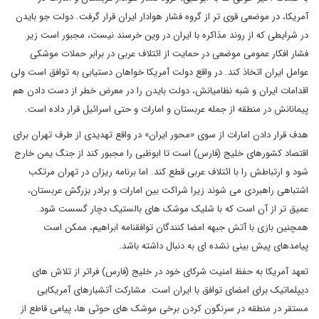
آمریکا، در موضعی قوی تر از گروه فشار هوادار ایران قرار گرفت. دولت جو بایدن
در شرایطی که از روند مذاکره با ایران در وین خرسند نیست، مجبور است زیر
فشار افکار عمومی موضعی در حمایت از ائتلاف عربی در برابر حملات موشکی
عوامل ایران اتخاذ کند. در واقع دولت آمریکا خواهان دستیابی به توافق است ولی
اقدامات ایران و شبه نظامیانش، دولت بایدن را در معرض خطر از دست دادن هم
پیمانانش در منطقه از جمله عربستان و امارات و حتی اسرائیل قرار داده است.
هدف قرار دادن امارات از سوی «محور ایران» در واقع تهدیدی از طرف تهران برای
اقتصاد کشورهای خلیج (فارس) است تا ابوظبی را مجبور کند از جنگ یمن خارج
شود و ارتباطش را با ائتلاف عربی قطع کند. اما برنامه ریزان در تهران مرتکب
اشتباهی راهبردی می شوند زیرا شراکت بین امارات و برادر بزرگش عربستان،
عمیق تر از آن است که با شلیک موشک های بالستیک دچار گسست شود.
همچنین بازی با آتش جبهه امضا کنندگان توافقنامه ابراهیم، ممکن است
پیامدهای پیش بینی نشده ای به دنبال داشته باشد.
تعهد آمریکا به حفظ امنیت شرکای خود در خلیج (فارس) فراتر از تلاش های
دیپلماتیک برای امضای توافق با ایران است. مشارکت آتشبارهای آمریکایی
مستقر در منطقه در سرنگون کردن برخی موشک های حوثی ها، پیامی قاطع از