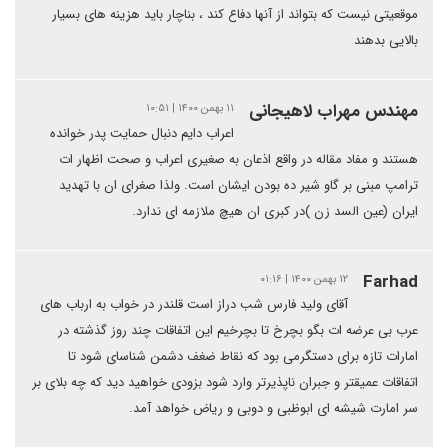
موقعیتی نیست که بتواند از آنها دفاع کند ، بناچار باید هزینه های بسیار
بالایی بدهند
مهندس مهراب لاهیجانی
۱۱ بهمن ۱۴۰۰ | ۱۰:۵۱
اعراب دایم دنبال حمایت پدر خوانده
هستند و مفاد مقاله در واقع اذعان به صغیری اعراب و صحت اظهار ات
ترامپ مبنی بر گاو شیر ده بودن ایشان است. ولذا صغرای ان با تهدید
ایران (عین السد زن )در کبری ان هیچ ملازمه ای ندارد.
Farhad
۱۲ بهمن ۱۴۰۰ | ۰۱:۱۶
آقای ولید فارس شب دراز است قلندر در خواب به ارباب های
عرب بی عرضه ات بگو بچرخ تا بچرخیم این اتفاقات چند روز گذشته در
امارات تازه برای دستگرمی بود که نقاط ضغف دشمن شناسای شود تا
اتفاقات عمیقتر و جبران ناپذیرتر وارد شود بزودی خواهید دید که چه بلای بر
سر امارت شیشه ای ابوظبی و دوبی و ریاض خواهد آمد.