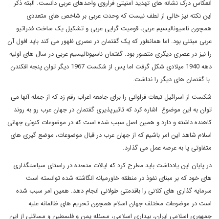
انعکاس درک نشانه های تهدید امنیتی فراروی واحدهای عربی دانست. البته ذکر
این نکته نیز خالی از لطف نیست که وحدت عربی بر شاخص های متعددی
همچون ناسیونالیسیم عربی، قومیت گرایی عربی و تشکیل یک ساخت فدراتیو
عربی مبتنی بود. اما همانطور که یک گفتمان در عصری ظهور می کند باید افول آن
را نیز در عصری دیگری متصور بود. گفتمان ناسیونالیسیم عربی در سال های اولیه
دهه 1940 میلادی شکل گرفت اما پس از شکست 1967 دیگر توان پنجه افکندن
با گفتمان های دیگر را نداشت.
شکست از اسرائیل تبعات فراوانی را برای جامعه اعراب رقم زد که از جمله آنها می
توان به این موضوع اشاره کرد که تاثیرپذیری گفتمان در جهان عرب رو به روند
کاهنده داشته و دارد و همین اصل سبب شده است که در موضوعات کنونی جهانی
اسلام شاهد این امر باشیم که از جهان عرب در قبال موضوعات، موضع گیری های
متفاوتی پا به عرصه عمل می گذارد.
در پایان این یادداشت باید مطرح کرد که ایالات متحده در راستای سیاستگذاری
های خود که بر مبنای نفوذ در منطقه خاورمیانه انگاشته شده توانسته است
سرمایه گذاری های کلانی را باقدمتی طولانی انجام دهد. همین امر سبب شده
است در موضوعات مختلف جهان اسلام همچون تحریم های ظالمانه علیه
جمهوری اسلامی ایران، بیداری اسلامی، مسئله یمن و فلسطین و مسائلی از این