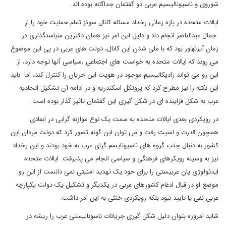
شوروی و ناسیونالیسیم عربی دو گفتمان جداگانه بوده اند.
ایالات متحده در بازه زمانی رخداد مسئله کانال سوئز تمام حمایت خود را از
جمال عبدالناصر انجام داد و دلیل این امر نیز همان دکترین سیاستگذاری در
زمان آیزنهاور بود که با ملی شدن این کانال، دولت های عربی در پی این موضوع
می روند که ایالات متحده به خواست های اجتماعی ،سیاسی آنها توجه دارد، از
این رو می تواند رادیکالیسیم موجود در هویت این جریان را کنترل کند، اما باید
این نکته را نیز مطرح کرد که پروتکل اسکندریه و در ادامه آن تشکیل اتحادیه
عرب به شکل فزاینده ای در شکل گیری این گفتمان تاثیر گذار بوده است.
در رویکردی بعدی ایالات متحده به سمت یک نوع موازنه گرایی در ابعادی
همچون قدرت و امنیت رفت و می توان این گونه تصور کرد که دولت مردان این
کشور به دنبال جذب گروه های ناسیونایسم گرای عرب به خود بودند و این رخداد
نیز به وسیله رویکرهای فرهنگی و سیاسی انجام می پذیرفت. ایالات متحده
ایدئولوژی پان عربیستی را برای خود یک تهدید امنیتی نمی دانست از این رو
موضع او در قبال ادغام کشورهای عربی در یکدیگر و تشکیل یک دولت یکپارچه
عربی نفی یا تایید نبود بلکه رویکردی خنثی به این امر داشت.
شاید امروزه بتوان دلیل شکل گیری جریانات ناسونالیستی عرب را ریشه در