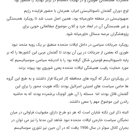
مشترک، همبستگی هویتی و در نهایت انسجام در برابر تهدید را متصور بود.
اوج دوران گفتمان ناسونالیستی اعراب همزمان با حضور فزاینده رژیم
صهیونیستی در منطقه خاورمیانه بود، همین اصل سبب شد تا رویکرد همبستگی
و غیر همبستگی آن در ابعاد خرد و کلان موضوع مطالعاتی خوبی برای
پژوهشگران عرصه مسائل خاورمیانه شود.
رویکرد جریانات سیاسی در داخل ایالات متحده منطبق بر یک رویه متحد نبود
طوری که بعضی از جریانات در پی آن بودند تا گفتمان عربی این کشورها را که بر
پایه ناسیونالیسم قومیتی شکل گرفته بود را با اندیشه سیاسی سوسیالیسیم که
مورد حمایت رقیب همیشگی ایالات متحده یعنی شوروی بود پیوند بزنند.
در رویکردی دیگر که گروه های محافظه کار امریکا قرار داشتند و به طبع این گروه
ها حامی سیاست های امنیتی اسرائیل بودند نگاه هویت محور را برای این
گفتمان قائل بودند اما مسئله را آن طور کوچک برشمرده بودند که به حاشیه
راندن این موضوع مهم را سعی داشتند.
البته ذکر این نکته شایان است که هر دو طرح دارای مقبولیت فراوانی در میان
نخبگان سیاست خارجی ایالات متحده نبود شاهد این مدعا را نیز می توان در
بحران کانال سوئز در سال 1956 یافت که در آن حین نیز تئوری سوسالیسم