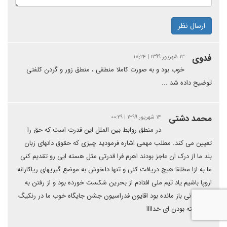
ارسال نظر
فدوی
۱۳ شهریور ۱۳۹۹ | ۱۸:۲۴
خوب بود و به صورت کاملا منطقی ، منطق زور و گردن کلفتی
توضیح داده شد ...
محمد دشتی
۱۴ شهریور ۱۳۹۹ | ۰۰:۲۹
در منطق روابط بین الملل این قدرت است که حق را
تعیین می کند. مطلب مهمی اشاره فرمودید چیزی که حقوق دانهای زبان
بلد ما از درک ان عاجز بودند اهرم فرا قدرتی مثل هسته ایی رو تقدیم کنی
ما به ازا مطلقا هیچ دریافت کنی و تنها دلخوش به موضع گیریهای ریاکارانه
اروپا باشیم یاد تیم ملی افتادم از بحرین شکست خورده بود و از رفتن به
جام جهانی باز مانده بود اقایون فدراسیون جشن جایگاه خوب ما در رنکیگ
فیفا گرفته بودن ای خداااا