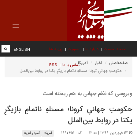
Toggle
vigation
صفحه نخست
درباره ما
عضویت
پیوند ها
ENGLISH
صفحه‌اصلی
اخبار
آمریکا
تماس با ما
RSS
حکومتِ جهانیِ کرونا؛ مسئلهِ ناتمامِ بازیگرِ یکتا در روابط بین‌الملل
ویروسی که نظم جهانی به هم ریخته است
حکومتِ جهانیِ کرونا؛ مسئلهِ ناتمامِ بازیگرِ
یکتا در روابط بین‌الملل
۱۳ فروردین ۱۳۹۹ | ۱۲:۰۰
کد : ۱۹۹۰۴۵۱
آمریکا
آسیا و آفریقا