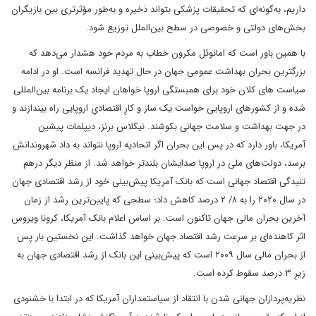
داریم، به‌گونه‌ای که تحقیقات پزشکی بتواند ذخیره و به‌طور مؤثرتری بین بازیگران
بخش‌های دولتی و خصوصی در سطح بین‌الملل توزیع شود.
با همین باور است که امانوئل مکرون خطاب به مردم خود هشدار می‌دهد که
بزرگترین بحران بهداشت عمومی جهان در حال تهدید فرانسه است. او در ادامه
سیاست های کلان خود برای همبستگی اروپا خواهان ایجاد یک برنامه بین‌المللی
شده و از کشورهای اروپایی خواست یک ساز و کارِ اقتصادیِ اروپایی راه بیندازند و
در جهت بهداشت و سلامت جهانی بکوشند. نیکلاس برنز، دیپلمات پیشین
آمریکا، باور دارد که در پس این بحران اگر اتحادیه اروپا نتواند به داد شهروندانش
برسد، دولت‌های ملی در اروپا صدایشان بلندتر خواهد شد. از منظر دیگر درهم
تنیدگی اقتصاد جهانی است که بانک آمریکا پیش‌بینی خود از رشد اقتصادی جهان
در سال ۲۰۲۰ را به ۸/ ۲ درصد کاهش داد؛ سطحی که پایین‌ترین رشد از زمان
آخرین بحران مالی جهان تاکنون است. بر اساس اعلام بانک آمریکا، کرونا ویروس
اثر کاهنده‌ای بر سرعت رشد اقتصاد جهان خواهد گذاشت. این نخستین بار پس
از بحران مالی سال ۲۰۰۹ است که پیش‌بینی این بانک از رشد اقتصادی جهان به
زیرِ ۳‌ درصد سقوط کرده است.
نظریه‌پردازان جهانی شدن با انتقاد از سیاستمداران آمریکا که در ابتدا با خشنودی