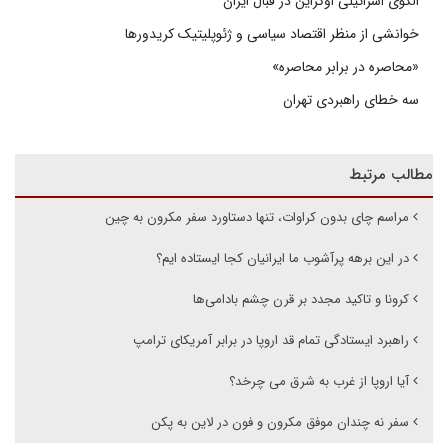
الگوی اسرائیلی اوکراین در قبال ایران
خوانشی از منظر اقتصاد سیاسی و ژئوپلیتیک کریدورها
«محاصره در برابر محاصره»
سه خطای راهبردی تهران
مطالب مرتبط
مراسم چای بدون کراوات، تنها دستاورد سفر مکرون به چین
در این برهه پرآشوب ما ایرانیان کجا ایستاده ایم؟
کرونا و تاکید مجدد بر قرن چشم بادامی‌ها
راهبرد ایستادگی تمام قد اروپا در برابر آمریکای ترامپ
آیا اروپا از غرب به شرق می چرخد؟
سفر نه چندان موفق مکرون و فون در لاین به پکن