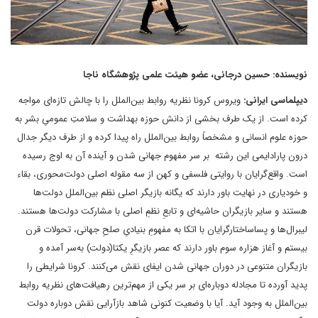
نویسنده: حسین درجانی، عضو هیئت علمی پژوهشگاه ناجا
دیپلماسی ایرانی:
ویروس کرونا نظریه روابط بین‌الملل را با چالش تازه‌ای مواجه
کرده است. از یک طرف بخشی از دانش حوزه بهداشت و سلامتِ عمومیِ بشر به
حوزه علوم انسانی و مشخصاً روابط بین‌الملل راه پیدا کرده و از طرف دیگر جدال
درون پارادایمی این رشته بر سر مفهوم جهانی شدن و آینده آن به اوج رسیده
است. واقع‌گرایان با روایتی فلسفی و کهن از سه مقوله اصلی دولت‌محوری، بقاء
و خودیاری در نهایت باور دارند که یگانه بازیگر اصلی نظم ‌بین‌الملل دولت‌ها
هستند و سایر بازیگران حاشیه‌ای و تابعِ نظمِ اصلی با مشارکت دولت‌ها هستند.
لیبرال‌ها و پساساختارگرایان با اتکا به مفهومِ بنیادیِ صلحِ جهانی، تحولات قرن
بیستم و آغاز هزاره سوم باور دارند که عصر بازیگرِ یکتا(دولت) به‌سر آمده و
بازیگران متنوعی در دوران جهانی شدن ایفای نقش می‌کنند. کرونا شرایطی را
پدید آورده تا مجادله دوباره‌ای بر سر یکی از مهم‌ترین رهیافت‌های نظریه روابط
بین‌الملل به وجود آید. آیا با وضعیت کنونی شاهد بازآرایی نقش دوباره دولت