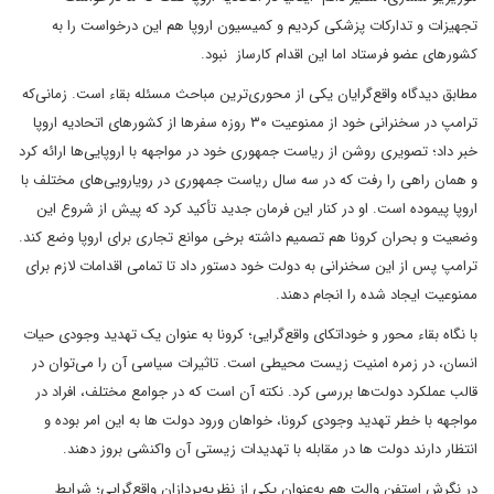
تجهیزات و تدارکات پزشکی کردیم و کمیسیون اروپا هم این درخواست را به
کشورهای عضو فرستاد اما این اقدام کارساز نبود.
مطابق دیدگاه واقع‌گرایان یکی از محوری‌ترین مباحث مسئله بقاء است. زمانی‌که
ترامپ در سخنرانی خود از ممنوعیت ۳۰ روزه سفرها از کشورهای اتحادیه اروپا
خبر داد؛ تصویری روشن از ریاست جمهوری خود در مواجهه با اروپایی‌ها ارائه کرد
و همان راهی را رفت که در سه سال ریاست جمهوری در رویارویی‌های مختلف با
اروپا پیموده است. او در کنار این فرمان جدید تأکید کرد که پیش از شروع این
وضعیت و بحران کرونا هم تصمیم داشته برخی موانع تجاری برای اروپا وضع کند.
ترامپ پس از این سخنرانی به دولت خود دستور داد تا تمامی اقدامات لازم برای
ممنوعیت ایجاد شده را انجام دهند.
با نگاه بقاء محور و خوداتکای واقع‌گرایی؛ کرونا به عنوان یک تهدید وجودی حیات
انسان، در زمره امنیت زیست محیطی است. تاثیرات سیاسی آن را می‌توان در
قالب عملکرد دولت‌ها بررسی کرد. نکته آن است که در جوامع مختلف، افراد در
مواجهه با خطر تهدید وجودی کرونا، خواهان ورود دولت ها به این امر بوده و
انتظار دارند دولت ها در مقابله با تهدیدات زیستی آن واکنشی بروز دهند.
در نگرش استفن والت هم به‌عنوان یکی از نظریه‌پردازان واقع‌گرایی؛ شرایطِ