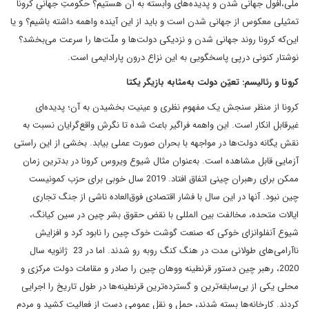
ملّی،افول جهانی شدن و پدید‌ه‌های وابسته به آن هستیم؟ حکومتِ جهانیِ کرونا
تمثیلی معکوس از جهانی شدن است و باید از این آینده واهمه داشته باشیم؟ و یا
این‌که کرونا روند جهانی شدن و نزدیکی دولت‌ها و ملّت‌ها را سرعت می‌بخشد؟
نوشتار کنونی درپی پاسخگویی به این نزاع درون پارادایمی است.
کرونا و رئالیسم: تعیّن دولت به‌مثابه بازیگر یکتا
کرونا از منظر سنجش یک مفهوم نظری و عینیت بخشیدن به آن؛ پدیده‌ای
غیرقابل انکار است. این واهمه فراگیر باعث شده تا نگرش واقع‌گرایان نسبت به
نقش یگانه دولت‌ها در مواجهه با بحران صورت عملی بیابد. بخشی از این راستی
آزمایی قابل مشاهده است. به‌عنوان مثال شیوع ویروس کرونا در بدترین زمان
ممکن برای رهبران چینی اتفاق افتاد. 2019 سال خوبی برای حزب کمونیست
چین نبود. آنها در این سال با فشار اقتصادی فوق‌العاده ناشی از جنگ تجاری
ایالات متحده، مخالفت بین المللی با نقض حقوق بشر چین در سین کیانگ،
شیوع آنفلوانزای خوکی که صنعت گوشت خوک چین را نابود کرد و افزایش
ناآرامی‌های طولانی مدت در هنگ کنگ روبه رو شدند. اما در 23 ژانویه سال
2020، رهبر چین دستور قرنطینه ووهان چین را صادر و مقامات دولت مرکزی و
محلی یکی از بی‌سابقه‌ترین و گسترده‌ترین قرنطینه‌ها در طول تاریخ را اجرایی
کردند. کارخانه‌ها بسته شدند، حمل و نقل عمومی دست از فعالیت کشید و مردم