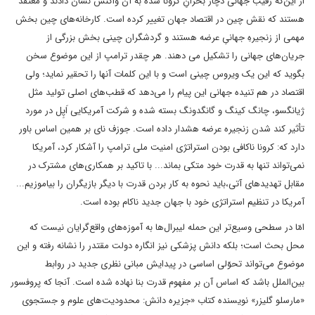
از این‌که رقیب جهانی دچار بحرانِ کرونا شده به آن واکنش نشان دادند و معتقد
هستند که نقش چین در اقتصاد جهان تغییر کرده است. کارخانه‌های چین بخش
مهمی از زنجیرهِ جهانیِ عرضه هستند و گردشگران چینی بخش بزرگی از
جریان‌های جهانی را تشکیل می دهند. هر چقدر ترامپ از این موضوع سخن
بگوید که این یک ویروس چینی است و با این کلمات آنها را تحقیر نماید؛ ولی
اقتصاد در هم تنیده جهانی این پیام را می‌دهد که قطب‌های اصلی تولید مثل
ژیانگسو، چانگ کینگ و گانگدونگ بسته شده‌ و شرکت آمریکایی اَپِل در مورد
تأثیر کند شدن زنجیره عرضه هشدار داده است. جوزف نای بر همین اساس باور
دارد که: کرونا ناکافی بودن استراتژی امنیت ملی ترامپ را آشکار کرد، آمریکا
نمی‌تواند تنها به قدرت خود متکی بماند... با تاکید بر همکاری‌های مشترک در
مقابل تهدیدهای آتی،باید نحوه به کار بردن قدرت با دیگر بازیگران را بیاموزیم...
آمریکا در تنظیم استراتژی خود با جهان جدید ناکام بوده است.
امّا در سطحی وسیع‌تر این حمله لیبرال‌ها به آموزه‌های واقع‌گرایان نیست که
محل بحث است؛ بلکه دانش پزشکی نیز انگاره دولت مقتدر را نشانه رفته و این
موضوع می‌تواند تحوّلی اساسی در پیدایش مبانی نظری جدید در روابط
بین‌الملل باشد که اساس آن بر مفهوم قدرت بنا نهاده شده است. آنجا که پروفسور
«مارسلو گلیزر» نویسنده کتاب «جزیره دانش: محدودیت‌های علوم و جستجوی