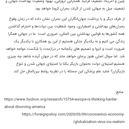
چین و آمریکا، تضعیف فرآیند همگرایی اروپایی، بهبود وضعیت بهداشت جهانی و
تضعیف میل به جهانی شدن از اثرات بحران کرونا خواهد بود.
از طرف دیگر و با برداشت جهان‌انگاران این بحران نشان داده که در زمان وقوع
بحران‌های بهداشتی و اضطراری، وجود شفافیت بین دولت‌ها و احترام گذاشتن
همه کشورها به قوانینِ بهداشتیِ بین المللی، ضروری است. ما در جهانی همگرا
زندگی می کنیم و به یکدیگر متکی هستیم از این رو همکاری با یکدیگر یک
ضرورت است و انزوا و تصمیم های یکجانبه در درازمدت با شکست مواجه خواهد
شد. اما سوال اصلی هنوز برجای خواهد ماند که در جهان آینده شاهد چه چیزی
هستیم:استیلای دولت به‌عنوان بازیگر یکتا یا استیلای جهانی شدن و تنوع
بازیگران؟ شاید علم پزشکی این مسئله را در نظریه روابط‌ بین‌الملل حل کند.
منابع:
https://www.hudson.org/research/15754-europe-is-thinking-harder-
about-divorcing-america
https://foreignpolicy.com/2020/03/09/coronavirus-economy-
globalization-virus-icu-realism/