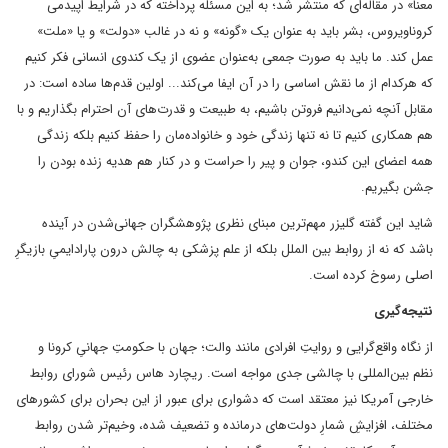
معنا» در مقاله‌ای که منتشر شد؛ به این مسئله پرداخته که در شرایط اپیدمی
کروناویروس، بشر باید به عنوان یک «گونه» و نه در غالب «دولت» و یا «ملت»
عمل کند. ما باید به صورت جمعی به‌عنوان عضوی از یک کندوی انسانی فکر کنیم
که هرکدام از ما نقش اساسی را در آن ایفا می‌کند... اولین قدم‌ها ساده است: در
مقابل آنچه نمی‌دانیم فروتن باشیم، به طبیعت و قدرت‌های آن احترام بگذاریم و با
هم همکاری کنیم تا نه تنها زندگی خود و خانواده‌مان را حفظ کنیم بلکه زندگی
همه اعضای این کندو، جوان و پیر را حراست و در کنار هم هدیه زنده بودن را
جشن بگیریم.
شاید این گفته گلیزر مهم‌ترین مبنای نظری پژوهشگران جهانی‌شدن در آینده
باشد که نه از روابط بین الملل بلکه از علم پزشکی به چالش درون پارادایمیِ بازیگرِ
اصلی رسوخ کرده است.
نتیجه‌گیری
از نگاه واقع‌گرایی و روایتِ افرادی مانند والت؛ جهان با حکومتِ جهانیِ کرونا و
نظم بین‌المللی با چالشی جدی مواجه است. ریچارد هاس رئیس شورای روابط
خارجی آمریکا نیز معتقد است که ‏دشواری برای عبور از این بحران برای کشورهای
مختلف، افزایشِ شمارِ دولت‌های درمانده و تضعیف شده، وخیم‌تر شدن روابط