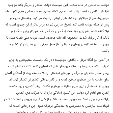
موظف به ماندن در خانه شدند. این سیاست دولت مقتدر و بازیگر یکتا موجب
افزایش آگاهی و تغییر رفتار شد. بدون اتخاذ چنین سیاست‌هایی چین اکنون باید
میلیون‌ها نفر از مبتلایان و ده‌ها هزار قربانی را ثبت می‌کرد. چندسال قبل‌تر و
پس از اینکه دولت تایید کرد شیوع سارس نیز ده برابر بدتر از آن چیزی است که
قبلا گفته شده؛ هم وزیر بهداشت ژنگ ون کانگ و هم شهردار پکن منگ ژی
نانگ از کار برکنار شدند. مجموعه اقدامات محدود کننده دولت ملی باعث شده تا
چین در آستانه غلبه بر بیماری کرونا و آغاز فصل نوینی از روابط با دیگر کشورها
باشد.
در آلمان نیز آنگلا مرکل با نگاهی خودبسنده در یک نشست مطبوعاتی به جای
تمرکز بر اتحادیه اروپا و برخلاف روزهای قبل که اخباری ناامیدکننده منتشر کرده
بود و شمار مبتلایان و مرگ و میرهای احتمالی را بالا دانسته بود، از آمادگی آلمان
برای مقابله با این بیماری سخن گفت و از کادر درمانی کشورش تشکر کرد. اما
چیزی از هماهنگی اروپا برای مقابله با بیماری نگفت. پیتر آلتمایر، وزیر اقتصاد
آلمان هم اعلام کرد دولت این کشور آمادگی دارد تا به شرکت‌های آلمانی
یارانه‌هایی برای کمک به جبران خسارات ناشی از شیوع این ویروس اعطا کند تا در
کوتاه‌مدت نیازشان به دسترسی به نقدینگی برطرف شود. این درحالی است که
موریزیو مساری، سفیر دائم ایتالیا در اتحادیه اروپا گفت که ما درخواست