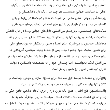
اضطراریِ امروز ما را متوجه این واقعیت می‌کند که دولت‌ها کماکان بازیگران
اصلی در سیاست جهانی هستند... هر چند سال یک بار، دانشمندان و
پژوهشگران جهانی شدن مدعی می‌شوند که نقش دولت‌ها در روابط جهانی
کاهش می‌یابد و دیگر بازیگران یا نیروهای اجتماعی (سازمان‌های غیردولتی،
شرکت‌های چندملیتی، تروریسم بین‌المللی، بازارهای جهانی و...) در حال کاهش
حاکمیت دولت‌ها و پرتاب آنها به زباله‌دان تاریخ هستند. با این حال زمانی که
مخاطرات جدیدی بر می‌خیزند، بشر ابتدا و بیش از دیگران به دولت‌های ملی
برای تامین امنیت خود چشم دارد... پس از حادثه یازده سپتامبر، آمریکایی‌ها
برای حفظ جان خود در برابر القاعده از سازمان ملل، شرکت مایکروسافت یا عفو
بین‌الملل کمک نخواستند. آنها چشمان خود را به تصمیمات واشنگتن و دولت
فدرال دوختند و امروز نیز همین وضع است.
واقع‌‎گرایان معتقدند برنامه «پلِ سلامت برایِ صلحِ» سازمان جهانی بهداشت و
تلاش آنها برای همکاری با رهبران مذهبی و بومی پاکستان در زمینه
واکسیناسیون فلج اطفال؛ هیچ یک توان لازم را برای ایجاد صلحی جامع حتّی در
زمان تحقق اهداف سلامت نداشته است. سیاست خارجی واقع‌گرا هم به ما
می‌گوید که اگر شیوع این بیماری به‌زودی فروکش نکند، روند رو به رشد تمایل به
خروج از مسیر جهانی شدن کشورها را که اکنون نیز آغاز شده است، تقویت