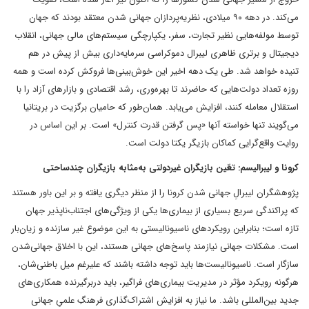
می‌کند. در دهه ۹۰ میلادی، نظریه‌پردازان جهانی شدن معتقد بودند که جهان
توسط مولفه‌هایی نظیر تجارت، سفر، یکپارچگی سیستم‌های مالی جهانی، انقلاب
دیجیتال و برتری ظاهری لیبرال دموکراسی سرمایه‌داری بیش از پیش در هم
تنیده خواهد شد. طی یک دهه اخیر این خوش‌بینی‌ها فروکش کرده است و همه
روزه تعداد دولت‌هایی که حاضرند تا بهره‌وری، رشد اقتصادی و بازارهای آزاد را با
استقلال معامله ‌کنند، افزایش می‌یابد. همان‌طور که حامیان برگزیت در بریتانیا
می‌گویند تنها خواسته آنها «پس گرفتن قدرت کنترل» است. بر این اساس در
روایت واقع‌گرایی کماکان بازیگر یکتا دولت است.
کرونا و لیبرالیسم: تعّین بازیگران غیردولتی به‌مثابه بازیگران چندساحتی
پژوهشگران لیبرالِ جهانی شدن کرونا را از منظر دیگری یافته‌ و بر این باور هستند
که پراکندگی سریع بسیاری از بیماری‌ها یکی از ویژگی‌های اجتناب‌ناپذیر جهان
تازه است؛ بنابراین رویکردهای ناسیونالیستی به این موضوع غیر سازنده و زیان‌بار
است. مشکلات جهانی نیازمند پاسخ‌های جهانی هستند، این با اخلاق جهانی‌شدن
سازگار است. ناسیونالیست‌ها باید توجه داشته باشند که علیرغم میل باطنی‌شان،
هرگونه رویکرد مؤثر در مدیریت بیماری‌های فراگیر، باید دربرگیرنده همکاری‌های
جدید بین‌المللی باشد. ما نیاز به افزایش اشتراک‌گذاری فرهنگِ علمیِ جهانی