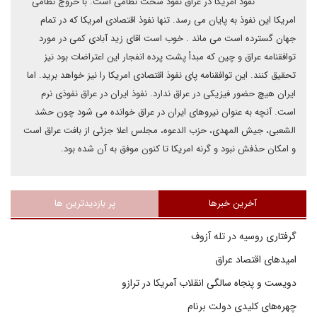
نفوذ امریکا در عراق نفوذ سخت نظامی است. با خروج نظامی
امریکا این نفوذ به پایان می رسد. تنها نفوذ اقتصادی امریکا که در تمام
جهان گسترده است می ماند . خوب است اقای زید آبادی کمی در مورد
توافقنامه عراق و چین که مبدأ پشت پرده انفجار این اعتراضات بود نیز
تحقیق کنند. این توافقنامه پای نفوذ اقتصادی امریکا را نیز خواهد برید. اما
ایران هیچ حضور فیزیکی در عراق ندارد. نفوذ ایران در عراق نفوذی نرم
است. آنچه به عنوان نیروهای ایران در عراق خوانده می شود چون حشد
الشعبی، جیش المهدی، حزب الدعوه، مجلس اعلا جزئی از بافت عراق است
و امکان حذفش نبود و گرنه امریکا تا کنون موفق به آن شده بود.
آخرین خبرها
پر بازدیدترین ها
گرفتاری روسیه در تله آزوف
امیدهای اقتصاد عراق
دویست و پنجاه سالگی انقلاب آمریکا در ترازو
چهره‌های کلیدی دولت برنام