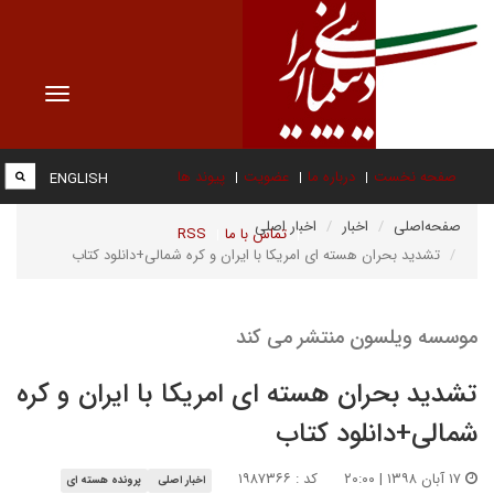
Toggle
vigation
صفحه نخست
درباره ما
عضویت
پیوند ها
ENGLISH
صفحه‌اصلی
اخبار
اخبار اصلی
تماس با ما
RSS
تشدید بحران هسته ای امریکا با ایران و کره شمالی+دانلود کتاب
موسسه ویلسون منتشر می کند
تشدید بحران هسته ای امریکا با ایران و کره
شمالی+دانلود کتاب
۱۷ آبان ۱۳۹۸ | ۲۰:۰۰
کد : ۱۹۸۷۳۶۶
اخبار اصلی
پرونده هسته ای