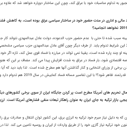
بور به تداوم مناسبات خود با عراق کند، چون این ساختار دوپاره خواهد شد که علاوه بر 
د مالی و اداری در مدت حضور خود در ساختار سیاسی عراق بوده است، به کاهش فشا
ینه سبب شده تا حتی با عدم حضور حزب الدعوده، دولت عادل عبدالمهدی نتواند کار ج
مبارزه با فساد انجام دهد. لذا احتمال دارد که همچنان در سال 2019 این شرایط تدوام یابد. از طرف دیگر چون آقای عادل عبدالمهدی حزب سیاسی 
 او چند پاره شده است، یقینا نمی تواند در مبارزه با فساد قوی عمل کند، تازه اگر خود
دن برخی از وزرای انتخابی و کنار گذاشتن آنها هم مطرح شده است. لذا باید دید که آیا
آقای عادل عبدالمهدی می تواند شکل گیرد؛ اگر شکل بگیرد می تواند قدرتمند ظاهر شود؟! با این تفاسیر مساله فساد کما
اعمال تحریم های آمریکا مطرح است پر کردن جایگاه ایران از سوی برخی کشورهای دیگ
جی بازار ترکیه به جای ایران به عنوان راهکار تبعات منفی فشارهای آمریکا است. ارز
ن که به دلیل نیاز مبرم خود ترکیه به انرژی برق، این کشور توان انتقال و صادرات برق را 
کنون خود ترکیه نیاز گازی خود را از طریق واردات از ایران و روسیه تامین می کند. لذا