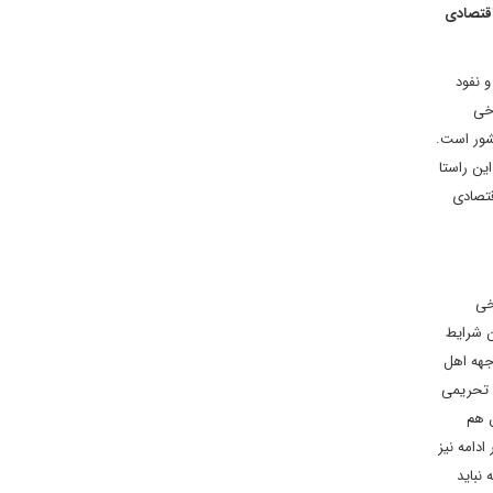
اقتصادی
 نفود
خی
شور است.
ین راستا
قتصادی
خی
ن شرایط
جهه اهل
ت تحریمی
ن هم
دامه نیز
نباید