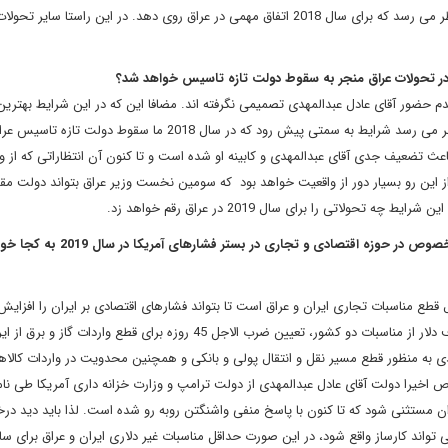
میان احزاب و شخصیت ها بسیار پررنگ است. لذا بسیار بعید به نظر می رسد که برای سال 2018 اتفاق مهمی در عراق روی دهد. در این راستا س
 حضور آقای عادل عبدالمهدی تصمیمی نگرفته اند. مضافا این که در این شرایط بهترین
تصدی این پست خود شخص آقای عبدالمهدی است. لذا بعید به نظر می رسد شرایط به سمتی پیش رود که در سال 2018 ما سقوط دولت تاز
 تضعیف جدی آقای عبدالمهدی و کابینه او شده است و تا کنون آن انتظاراتی که از و
 این رو بسیار دور از واقعیت خواهد بود که سومین نخست وزیر عراق بتواند دولت مق
ولاتی را برای سال 2019 در عراق رقم خواهد زد.
با این تفاسیر و عدم حضور دولتی مقتدر مناسبات ایران و عراق به خصوص در حوزه اقتصادی و تجاری در بستر فشارهای
 قطع مناسبات تجاری ایران و عراق است تا بتواند فشارهای اقتصادی بر ایران را افزایش
این راستا نفوذ آمریکا در اقتصاد عراق و بانک مرکزی این کشور، حذف دلار از مناسبات دو کشور، تعیین ضرب الاجل 45 روزه برای قطع واردات گاز
دی به منظور قطع مسیر نقل و انتقال پولی و بانکی و همچنین محدویت در واردات کالاه
ص اخیرا دولت آقای عادل عبدالمهدی از دولت ترامپ و وزارت خزانه داری آمریکا طی نام
ن مستثنی شود که تا کنون با پاسخ منفی واشنگتن روبه رو شده است. لذا باید دید د