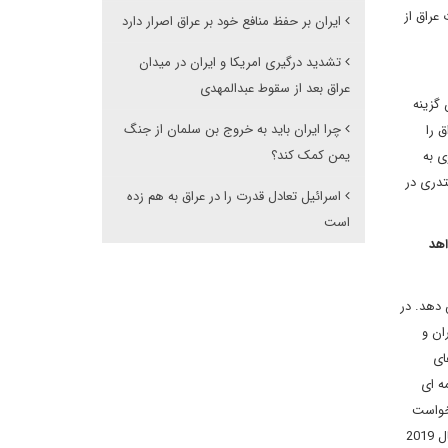
ایر تحولات عراق از
ایران بر حفظ منافع خود بر عراق اصرار دارد
تشدید درگیری امریکا و ایران در میدان
عراق بعد از سقوط عبدالمهدی
 گزینه
چرا ایران باید به خروج بن سلمان از جنگ
ه تاسیس عراق را
یمن کمک کند؟
ی به
تدری در
اسرائیل تعادل قدرت را در عراق به هم زده
است
 آمریکا در سال 2019 به کجا خواهد
 دهد. در
 و برق از ایران و
ای
ه ای
رخواست
های دولت عراق و فشار برای مستثنی شدن از تحریم های امریکا می تواند کارساز واقع شود، در این صورت حداقل مناسبات غیر دلاری ایران و عراق برای سال 2019