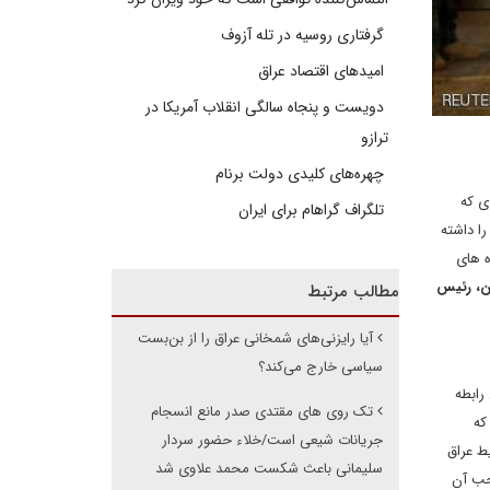
گرفتاری روسیه در تله آزوف
امیدهای اقتصاد عراق
دویست و پنجاه سالگی انقلاب آمریکا در
ترازو
چهره‌های کلیدی دولت برنام
ی که
تلگراف گراهام برای ایران
را داشته
ه های
ن، رئیس
مطالب مرتبط
آیا رایزنی‌های شمخانی عراق را از بن‌بست
سیاسی خارج می‌کند؟
رابطه
تک روی های مقتدی صدر مانع انسجام
که
جریانات شیعی است/خلاء حضور سردار
 ای بهبود پیدا خواهد کرد، اما با اتمام سال 2018 هنوز شرایط عراق
سلیمانی باعث شکست محمد علاوی شد
ر تصاحب آن