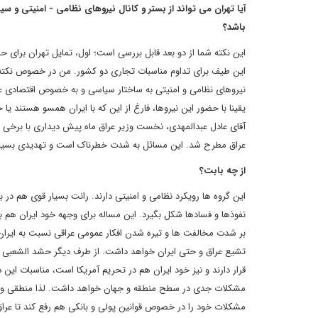
آیا تهران می تواند از بستر و کانال نیروهای نظامی - امنیتی و س
باشد؟
این نکته شما از دو بعد قابل بررسی است؛ اول، تمایل تهران برای ح
این طیف برای تداوم مناسبات تجاری دو کشور. من در خصوص نکته 
نیروهای نظامی و امنیتی به ساختار سیاسی و به خصوص اقتصادی عرا
یقینا با حضور این نیروها، فارغ از این که با ایران همسو هستند یا
آقای عادل عبدالمهدی، نخست وزیر عراق ماه پیش دیداری با برخی
عراق مطرح شد. این مسائل به شدت خطرناک است و تهدیدی بسیار مهم برای آینده عراق در
از چه بابت؟
این گروه ها رویکرد نظامی و امنیتی دارند. رانت بسیار قوی هم در
نفوذها و فسادها شکل بگیرد. این مساله برای وجهه خود ایران هم
بر شدت مخالفت ها و تیره شدن افکار عمومی عراقی نسبت به ایرا
تشیع عراق و حتی ایران خواهد داشت. از طرف دیگر حشد الشعبی با ت
قرار دارند و نیز خود ایران هم در تحریم آمریکا است، مناسبات این 
مشکلات جدی در سطح منطقه و جهان خواهد داشت. لذا منطقی و درست
مشکلات خود را در خصوص قوانین پولی و بانکی هم رفع کند تا عراق ب