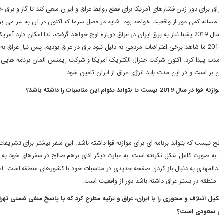
اق برای دور زدن فشارهای آمریکا برای قطع روابط عراق و ایران سعی کند تا گاز و برق خو
 مساله کمی دور از واقعیت خواهد بود. شاید در فصل سرما که اکنون در آن به سر می بری
انرژی برق در عراق تا اندازه ای کاهش یابد، اما با آغاز فصل گرما در سال 2019 یقینا نیاز به برق ایران در عراق دوباره اوج خواهد گرفت، لذا امکان د
از موارد برای عراق معافیت هایی را در نظر بگیرد. چنان که در سال 2018 ما شاهد برخی اعتراضات مردمی به دلیل نبود برق در عراق بودیم. پس نیاز عرا
مدت پیدا کرد. اکنون شرکت جنرال الکتریک آمریکا و شرکت زیمنس آلمان برنامه هایی 
ن بر است و در این مدت باید انرژی عراق از ایران تامین شود.
این مناسبات را داشته باشد؟
نیست که بتواند برنامه ای برای موازنه قوا داشته باشد. این سفر بیشتر برای تشریفا
 به صورت کامل شکل نگرفته است. به عبارت دیگر آقای برهم صالح در سفرهای خود به د
عبدالمهدی به دنبال باز کردن صفحه جدیدی در مناسبات خود با کشورهای منطقه است. اما
 منطقه در بستر عراق داشته باشد دور از واقعیت است.
کیل ائتلاف و محوری را با ایران، عراق و ترکیه مطرح کرد که با پاسخ منفی ضمنی تهرا
تان سعودی است؟