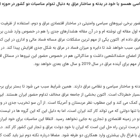
یاسی همسو با خود در بدنه و ساختار عراق به دنبال تدوام مناسبات دو کشور در حوزه 
ضور برخی نیروهای سیاسی وامنیتی در ساختار اقتصادی عراق و دوم، استفاده از ظرفیت و
اول مقاله ای نوشته ام و در آن مقاله هشدارهای جدی را هم در خصوص وارد شدن بر
ق داده ام. اکنون یکی از مهم ترین مشکلات عراق مساله فساد مالی و اداری در این ک
 خیر، سبب خواهد شد تا دایره و میزان فساد در عراق به شکل جدی افزایش پیدا کند. در ا
 از اعضای حشدالشعبی داشت و مذاکراتی هم در خصوص حضور این نیروها در مسائل ا
 سال 2019 و سال های بعدی خواهد بود.
 بدنه و ساختار سیاسی و نظامی عراق دارند. همین شرایط سبب می شود تا بستر برای بر
 بسیار خطرناک است. اکنون بخشی از جامعه عراق مخالف تداوم حضور ایران هستند. ای
ن کمک می کند و این مطلوب نظر عربستان و آمریکا است. از آن سو تخریب جدی در و
نها دولتی که می تواند کار کند ایران است، اما به دلیل این که این گروه ها در لیس
دو در زمینه اقتصادی و تجاری به جایی نخواهد رسید. اتفاقا این مناسبات برای خود ایرا
 ترین راه حل این است که ایران با خود دولت عراق و تجار این کشور کار کند. در ا
ا فراغ بال بیشتری وارد همکاری دو طرفه شود. مضافا درباره نکته دوم نیز باید گفت که 