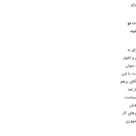
 برای
ت دو
اشتید،
ق به
و اظهار
 عنوان
 با این
آقای برهم
 بُعد
 سیاست
اهش
های کار
رئیس جمهوری