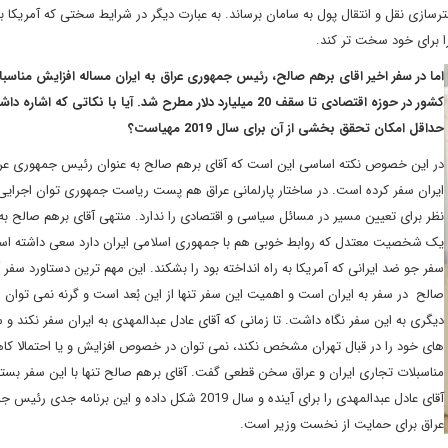
 کرد. البته باید تهران هم مقررات FATF را برای بسترسازی نقل و انتقال پول به سامان برساند. به عبارت دیگر در شرایط سختی که آمریکا
 را برای خود سخت تر کند.
اما در سفر اخیر اقای برهم صالح، رئیس جمهوری عراق به ایران مساله افزایش مناسبا
کشور در حوزه اقتصادی تا سقف 20 میلیارد دلار مطرح شد. آیا با نکاتی که اشاره د
حداقل امکان تحقق بخشی از آن برای سال 2019 مهیاست؟
در این خصوص نکته اساسی این است که آقای برهم صالح به عنوان رئیس جمهوری عرا
ایران سفر کرده است. در ساختار پارلمانی عراق هم پست ریاست جمهوری توان اجرایی 
نظر برای تعیین مسیر در مسائل سیاسی و اقتصادی را ندارد. منتهی آقای برهم صالح به
یک شخصیت معتدل که روابط خوبی هم با جمهوری اسلامی ایران دارد سعی داشته است
سفر جو ضد ایرانی که آمریکا به راه انداخته بود را بشکند. این مهم ترین دستاورد سفر 
صالح در سفر به ایران است و اهمیت این سفر تنها از این بُعد است و گرنه نمی توان از
دیگری به این سفر نگاه داشت. تا زمانی که آقای عادل عبدالمهدی به ایران سفر نکند و
های خود را در قبال تهران مشخص نکند، نمی توان در خصوص افزایش و یا احتمالا ک
مناسبلات تجاری ایران و عراق سخن قطعی گفت. آقای برهم صالح تنها با این سفر بستر
آقای عادل عبدالمهدی را برای آینده و سال 2019 شکل داده و این برنامه جدی 
عراق برای حمایت از نخست وزیر است.