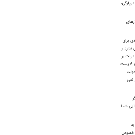
دوپارگی،
رهای
دی برای
مشخصی ندارد و
 دولت بر
میزان فساد نیفزاید. حالا در این شرایط اگر حشدالشعبی هم وارد عرصه اقتصادی شود، بار فساد در عراق به شدت افزایش پیدا می کند. مضاف بر این که هنوز 6 پست
 دولت
بیش در سال 2019 هم تدوام دارد و نمی
ر
یابی شما
به
 در خصوص