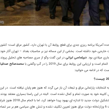
ده آمریکا برنامه ریزی جدی برای قطع روابط آن با تهران دارد، کشور عراق است؛ کشور
سیاست خارجی خود داشته است. بخشی از این مساله نیز بر مناسبات بغداد – تهران آثار خود 
اری میلادی بود.
دیپلماسی ایرانی
در این گفت وگو از سری مصاحبه های تحلیل پروند
محمدصالح صدقیا
ت که در ادامه می خوانید:
نتخابات پارلمانی عراق و تبعات آن باز می گردد که هنوز هم پایان نیافته است. در این 
کابینه خود به صورت تمام و کمال نشده است. البته در این راستا بسیاری معتقد بودند 
وضعیت نابه سامان عراق در سال 2018 بعد از انجام این انتخابات و تشکیل دولت جدید تا اندازه
تغییری پیدا نکرده است. در وضعیتی که سال 2018 رو به پایان است 6 وزارتخانه دولت عراق هنوز تعیین تکلیف نشده و تنش های سیاسی هم بر س