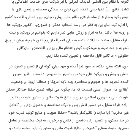
تعرفه یا نظام بین المللی کدینگ گمرکی یا ابر شرکت های خدمات اطلاعاتی یا
تبادل کالای ...) اینها یعنی اینکه، نمی توان به سادگی سیستم و زمین بازی را
عوض کرد و خارج از ساختارهای نظام مالی پولی تجاری بین المللی، اقتصاد کشور
را اداره کرد. بنابراین به نظر می رسد انتخاب ممکن و ضروری، "تغییر رویکرد ها
و رویه ها" باشد. ما به ابزار و روش هایی نیاز داریم که بتوانیم بر رویکرد و نیت
طرف مقابل، مشخصا ایالات متحده، برای انصراف از پیچاندن هر چه بیش تر پیچ
تحریم و محاصره، و میخکوب کردن «نظام مالی-پولی- اقتصادی - بازرگانی -
حقوقی » ما تاثیر قابل ملاحظه و تعیین کننده بگذاریم.
این، البته یعنی اینکه، ما خود نیز آماده و مهیا برای گونه ای از تغییر و تحول در
منش و روش و رویکرد های خودمان باشیم. با مفروض دانستن؛ تاثیر تعیین
کننده تحریم ها و هجوم و محاصره چند لایه امریکا و متعاقبا اروپا، بر وضعیت
"بقا"ی ما؛ سوال اصلی اینست که ما، چگونه می توانم ضمن حفظ حداکثر ممکن
هویت ملی جمهوری اسلامی ایران و منابع قدرت مادی و معنوی خود، بر تغییر
اراده طرف مقابل، در مسیر آتش بس و ترک مخاصمه و حصول نوعی از "تعامل
غیر مخرب" (یا سازنده) تاثیرگذار باشیم؟ «حفظ هویت و منابع تولید قدرت خود،
در حد ممکن، و تغییر اراده دشمن از تقابل و برخورد، به ترک مخاصمه و تعامل
نسبی». طبعا، معنای "هویت و منابع قدرت مادی و معنوی"، باید معلوم باشد، و