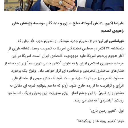
علیرضا
اکبری،
دانش
آموخته
صلح
سازی
و
بنیانگذار
موسسه
پژوهش
های
راهبردی
تصمیم
دیپلماسی
ایرانی
: طرح تحریم جدید موشکی و تحریم حزب الله لبنان که
پنجشنبه ۲۶ اکتبر در مجلس نمایندگان امریکا به تصویب رسید، نشانه بارزی از
آغاز هجوم پرحجم امریکا علیه موجودیت اقتصادی ایران است. امریکا در این
مرحله، جمهوری اسلامی ایران را به عنوان "کشور حامی تروریسم" زیر دو دسته از
فشارهای ساختاری تحریمی و محاصره ای قرار خواهد داد. وقوع یک برخورد
محدود نظامی نیز می تواند مزید بر علت شود تا بخش مهمی از ساختارهای
انرژی و ترانزیت ما از رده خارج شود. (ولو که ما هم بتوانیم ضربه ای مقابل به
دشمن وارد کنیم) با این چشم انداز، برای مدیریت این بحران بزرگ، اساسا دو
رویکرد "راهبردی" به نظر می رسد:
اول: "تغییر زمین بازی"
دوم: "تغییر رویه ها و رویکردها"