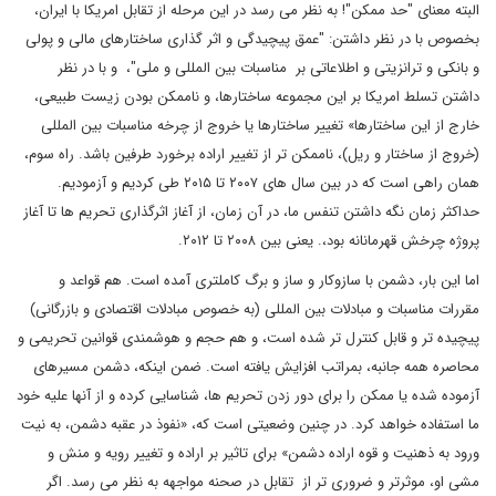
البته معنای "حد ممکن"! به نظر می رسد در این مرحله از تقابل امریکا با ایران،
بخصوص با در نظر داشتن: "عمق پیچیدگی و اثر گذاری ساختارهای مالی و پولی
و بانکی و ترانزیتی و اطلاعاتی بر مناسبات بین المللی و ملی"، و با در نظر
داشتن تسلط امریکا بر این مجموعه ساختارها، و ناممکن بودن زیست طبیعی،
خارج از این ساختارها» تغییر ساختارها یا خروج از چرخه مناسبات بین المللی
(خروج از ساختار و ریل)، ناممکن تر از تغییر اراده برخورد طرفین باشد. راه سوم،
همان راهی است که در بین سال های ۲۰۰۷ تا ۲۰۱۵ طی کردیم و آزمودیم.
حداکثر زمان نگه داشتن تنفس ما، در آن زمان، از آغاز اثرگذاری تحریم ها تا آغاز
پروژه چرخش قهرمانانه بود،. یعنی بین ۲۰۰۸ تا ۲۰۱۲.
اما این بار، دشمن با سازوکار و ساز و برگ کاملتری آمده است. هم قواعد و
مقررات مناسبات و مبادلات بین المللی (به خصوص مبادلات اقتصادی و بازرگانی)
پیچیده تر و قابل کنترل تر شده است، و هم حجم و هوشمندی قوانین تحریمی و
محاصره همه جانبه، بمراتب افزایش یافته است. ضمن اینکه، دشمن مسیرهای
آزموده شده یا ممکن را برای دور زدن تحریم ها، شناسایی کرده و از آنها علیه خود
ما استفاده خواهد کرد. در چنین وضعیتی است که، «نفوذ در عقبه دشمن، به نیت
ورود به ذهنیت و قوه اراده دشمن» برای تاثیر بر اراده و تغییر رویه و منش و
مشی او، موثرتر و ضروری تر از تقابل در صحنه مواجهه به نظر می رسد. اگر