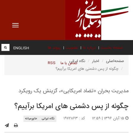
Toggle
vigation
صفحه نخست
درباره ما
عضویت
پیوند ها
ENGLISH
صفحه‌اصلی
اخبار
نگاه ایرانی
تماس با ما
RSS
چگونه از پس دشمنی های امریکا برآییم؟
مدیریت بحران «تضاد امریکایی»، گزینش یک رویکرد
چگونه از پس دشمنی های امریکا برآییم؟
۱۵ آبان ۱۳۹۶ | ۱۲:۵۹
کد : ۱۹۷۲۸۶۳
نگاه ایرانی
خاورمیانه