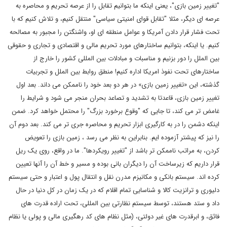
"تغییر زمین بازی"، یعنی اینکه ما بتوانیم تقابل را از عرصه تحریم و محاصره به
عرصه ای دیگر، مثلا "تقابل قوای امنیتی سیاسی" منتقل کنیم، و تلاش کنیم که با
تحت فشار قرار دادن آمریکا و عوامل منطقه ای او، واشنگتن را مجبور به مصالحه
کنیم. یا اینکه، بتوانیم ساختارهای مورد تحریم مالی و اقتصادی و تجاری و حقوقی
بین الملل را دور بزنیم و مناسبات و مبادلات بین المللی کشور را خارج از
ساختارهای تحت نفوذ امریکا اداره کنیم! منطق روابط بین الملل و تجربیات
گذشته، این «تغییر زمین بازی» در هر دو بعد خود را ناممکن می داند. بعد اول
تغییر زمین بازی، قاعدتا به تشدید و تصاعد بحران منجر می شود و شرایط را
غامض تر می کند، تا جایی که "وقوع برخورد بزرگ" را محتمل خواهد کرد. ضمن
اینکه دشمن را در به کارگیری ابزار تحریم و محاصره جری تر می کند. بعد دوم آن
را نیز که پیشتر آزموده ایم. بنابراین به نظر می رسد ، زمین بازی را تعویض
کردن، به مراتب ناممکن تر باشد از "تغییر رویکردها". ما در واقع، روی یک ریل
قرار داریم که زیرساخت آن را دیگران بانی بوده و مسیر و خط آن را آنها تعیین
کرده اند. سیستم بانکی و مکانیزم مدرن نقل و انتقال پول و اعتبار و حتی سیستم
دلیوری و ترانزیت کالا و شناسایی تمام اقلام که در یک زمان در کل دنیا در حال
داد و ستد هستند، توسط سیستم نظارتی بین المللی، تحت اراده قدرت های
فائق، و ابرقدرت های غیر دولتی، (مثل نظام های کد رهگیری مالی و پولی یا نظام