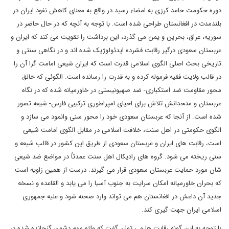
دوره حکومت حامد کرزی به امضاء رسید در واقع به معنای کاهش نفوذ ایران در
بلندمدت در افغانستان طراحی شده است. با توجه به آنچه که در حال حاضر در
سوریه، عراق، بحرین و یمن می گذرد، این برداشت را تقویت می کند که ایران و
عربستان سعودی درگیر رقابت فشرده ایدئولوژیک شده اند و در نگاهی سنتی و
تاریخی بحث اصلی الگوی اسلامی قدرت است که ایران شیعی امامت گرا آن را
در قالب ولایت فقیه فرموله کرده و به قدرت را رسانده است. الگوئی که خالق
محور مقاومت ضد استکباری- ضد صهیونیستی در خاورمیانه شده که در نگاه
عربستان و متحدانش تلاش برای احیای امپراطوری ترکیبی فارس- شیعه تصور
شده است. از آنجا که عربستان سعودی خود را محور سنی وانمود می سازد و
الگوی حکومتی در اهل سنت، خلافت اسلامی در مقابل الگوی امامت شیعی
است، رقابت های ایران و عربستان سعودی از طریق این کشور در قالب شیعه و
سنی ریخته می شود. گروه های رادیکال اهل سنت عمدتاً در مواضع ضد شیعی
شان مورد حمایت عربستان سعودی قرار می گیرند. درست از همین زاویه است
که بحران خاورمیانه امکان سرایت به جنوب آسیا را می یابد و القاعده و نسخه
جدید آن داعش در افغانستان هم می تواند وارد صحنه شود و علیه جمهوری
اسلامی ایران جهت گیری کند.
با توجه به این گونه رقابت ها می توان گفت که واژه مهم دشمن گنجانده شده در