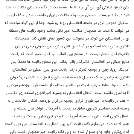
متن توافق امنیتی آی.اس.آی و
N.D.S
همچنانکه در نگاه پاکستان دلالت به هند
دارد در نگاه عربستان سعودی می تواند دلالت بر ایران داشته باشد و حذف آن با
استقبال عمومی تری در جامعه افغانستان روبه رو شود. جدا از این گونه مباحث که
می توانند تا مدت ها همچنان مناقشه آمیز باقی بمانند وجود رقابت های منطقه
ای در افغانستان می تواند در تحولات این کشور ایفای نقش کند. همچنانکه
تاکنون چنین بوده است و در آینده ای قابل پیش بینی تحولی جدی در این
واقعیت قابل انتظار نیست. در سطح بین المللی نیز قابل تصور است که رقابت
منابع جهانی در افغانستان تأثیرگذار باقی بماند. این سطح رقابت ها عمدتاً بین
آمریکا، اروپا، چین و روسیه تمرکز دارند. رقابت های بین المللی در افغانستان
تاکنون به چندین جنگ تحمیل شده به افغانستان و لااقل سه اشغال بزرگ ولی
ناکام از طرف منابع جهانی قدرت در مناطق مختلف از اواسط قرن نوزدهم میلادی
تا به امروز داشته است. اشغال افغانستان به وسیله امپراطوری استعماری انگلیس
– هند در رقابت با امپراطوری تزاری روسیه در قرن نوزدهم، اشغال افغانستان به
وسیله اتحاد جماهیر شوروی سابق در رقابت با آمریکا در اواخر قرن بیستم و
اشغال کنونی افغانستان به وسیله آمریکا و ناتو در قرن جاری بیست و یکم که
هنوز ادامه دارد. در تداوم نگاه رقابت آمیز بین المللی به افغانستان می توان گفت
که بازیگران جابه جا و متنوع شده اند ولی نگاه رقابت آمیز همچنان ثابت باقی