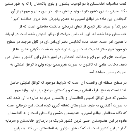
گفت مناسبات افغانستان با دو قومیت پشتون و بلوچ پاکستان را که به طور سنتی
نگاه امنیتی به این کشور دارند، وارد چالش سازد. در عین حال و مهم تر از آن
گنجاندن این ماده در توافق امنیتی به معنای پذیرش خط مرزی مناقشه آمیز "
دیوراند" و صرف نظر کردن از ادعای تاریخی مالکیت مناطقی است که از
افغانستان جدا شده اند. این که تلقی خیانت از توافق امنیتی شده است در ارتباط
با همین امر است. حذف ماده گشایش دفتر آی.اس.آی در کابل هرچند در سطح
دو مورد فوق حائز اهمیت است ولی به نوبه خود به شدت نگرانی افغان ها از
سیاست های آی.اس.آی و دخالت احتمالی در امور داخلی این کشور را نشان می
دهد. دخالت هایی که تاکنون به صورت غیررسمی بوده ولی با توافق امنیتی به
صورت رسمی خواهد آمد.
در سطح منطقه ای واقعیت آن است که شرایط موجود که توافق امنیتی حاصل
شده است به نفع طرف افغانی نیست و پاکستان موضع برتر دارد. واژه مهم
دشمن که طبق توافق امنیتی افغانستان و پاکستان ملزم به مبارزه با آن شده اند،
به صورت آشکاری به طرف هندوستان نشانه گیری کرده است. این درحالی است
که نگاه مخالفان توافق امنیتی، هندوستان دشمن پاکستان است و نه افغانستان.
علاوه بر این هندوستان اصلی ترین کشور شریک در بازسازی افغانستان و سرمایه
گذار در این کشور است که کمک های مؤثری به افغانستان می کند. بنابراین