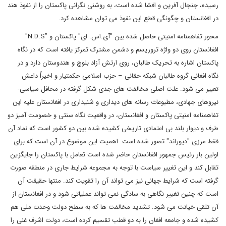
رسیده، جنجال آفرین و افشا شده است، به روشنی نگرانی پاکستان را از نفوذ هند
در افغانستان و چگونگی قطع این نفوذ می توان مشاهده کرد.
محور تفاهمنامه امنیتی حاصل شده بین "آی.اس. ای" پاکستان و
N.D.S”
"
افغانستان روی دو واژه تروریسم و دشمن مشترک تمرکز یافته است که در نگاه
پاکستان اشاره به تحریک طالبان، روی ارتش آزاد بلوچ و هندوستان دارد و در
نگاه افغانی گروه طالبان شبکه حقانی – حزب اسلامی حکمتیار و اخیراً داعش
تعبیر می شود. علت اصلی مخالفت های جدی شکل گرفته در محافل سیاسی-
نیروهای جهادی، مطبوعات رسانه های دیداری و شنیداری در افغانستان علیه این
تفاهمنامه امنیتی پاکستان و افغانستان، در واقعیت نگاه سنتی و خصومت آمیز دو
طرف و دیوار بلند بی اعتمادی تاریخی کشیده شده بین دو کشور است که نماد آن
فقط مرزی "دیوراند" تصور شده است. اهمیت این موضوع در آن است که برای
اولین بار رئیس جمهور افغانستان حاضر شده است تعامل با پاکستان را جایگزین
تقابل کند و این تغییر سیاست با توجه به مجموعه شرایط جاری در منطقه صورت
گرفته است که شرایط جهانی نیز می تواند آن را تقویت کند. منتها حقیقت آن
است که چنین تغییر نگاهی به سادگی نمی تواند عملیاتی شود و در افغانستان از
آن تلقی خیانت می شود. تشدید مخالفت ها که به سطح دولت وحدت ملی هم
کشیده شده و جامعه افغان را به دو قطب تقسیم کرده است، دولت اشرف غنی را