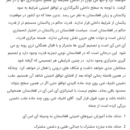
خواهند کرد و تنها می توان در نگاهی مقایسه ای سطح تأثیرگذاری آنها را در نظر
گرفت. با توجه به سطح داخلی تأثیرگذاری بر توافق امنیتی شرایط به سود
پاکستان و زیان افغانستان به نظر می رسد. بدین معنا که دو کشور در موقعیت
یکسان از شرایط داخلی قرار ندارند. قدرت حاکم در پاکستان منسجم تر از قدرت
حاکم در افغانستان است. سیاست افغانستان در پاکستان در اختیار انحصاری
ارتش است و دولت های حزبی نقش چندانی ندارند. هسته مرکزی قدرت،
آی.اس.آی است و تصمیم گیری ها متمرکز و با اقبال همگانی تری روبه رو می
شود. این درحالی است که در افغانستان نوعی تجزیه قدرت وجود دارد و تصمیم
گیری متمرکزی وجود ندارد. در چنین شرایطی هر تصمیمی که گرفته شود
مخالفان جدی خواهد داشت و شکاف های درونی را فعال تر خواهد کرد. چنانکه
در همین فاصله زمانی کوتاه بعد از افشای توافق امنیتی شاهد آن هستیم. عقب
نشینی اشرف غنی روی چند ماده کلیدی توافق حتی اگر در همین سطح بتواند
محدود باقی بماند، معلوم نیست با استراتژی آی.اس.آی در افغانستان همخوانی
داشته باشد و مورد قبول قرار گیرد. آقای اشرف غنی روی چند ماده عقب نشینی
بزرگی کرده است از جمله:
1. حذف ماده آموزش نیروهای امنیتی افغانستان به وسیله آی.اس.آی
2. حذف ماده مبارزه مشترک با جدائی طلبی و دشمن مشترک