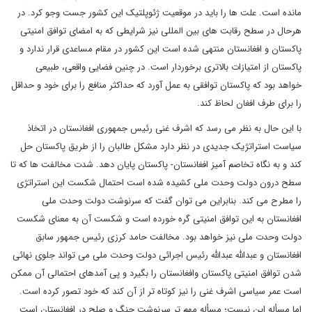
مانده است. علت ها را باید در موقعیت ژئوپلتیک این کشور جست وجو کرد. در
هرحال در سطح رقابت های بین المللی نیز شرایطی که به امضای توافق امنیتی
پاکستان و افغانستان منتهی شده است این کشور در مقام مساعدی قرار ندارد و
پاکستان از امتیازات بالاتری برخوردار است. در چنین فضایی واقعی، طبیعی
خواهد بود که پاکستان توافقی به عمل آورد که حداکثر منافع را برای خود و حداقل
را برای طرف افغان لحاظ کند.
با این حال به نظر می رسد که اشرف غنی رئیس جمهوری افغانستان در اتخاذ
سیاست استراتژیک جدیدی در نظر دارد مشکل طالبان را از طریق پاکستان حل
کند و به نگاه تخاصم آمیز افغانستان- پاکستان پایان دهد. شدت مخالفت ها که تا
سطح درون دولت وحدت ملی کشیده شده است احتمال شکست این استراتژی
را مطرح می کند. بنابراین می توان گفت که سرنوشت دولت وحدت ملی
افغانستان به این توافق امنیتی گره خورده است و شکست آن به معنای شکست
دولت وحدت ملی نیز خواهد بود. مخالفت حامد کرزی رئیس جمهور سابق
افغانستان و عبدالله عبدالله رئیس اجرائی دولت وحدت ملی می تواند جلوی نهائی
شدن توافق امنیتی پاکستان وافغانستان را بگیرد و پی آمدهای احتمالی آن ممکن
است عمر سیاسی اشرف غنی را نیز کوتاه تر از آن کند که خود تصور کرده است.
اما مسأله این نیست؛ مسأله مهم تر سرنوشت جنگ و صلح در افغانستان است