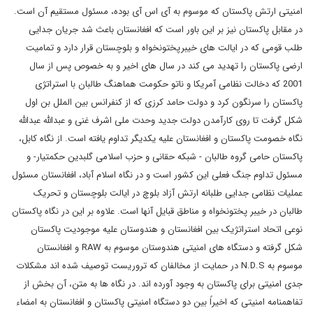
امنیتی ارتش پاکستان که موسوم به آی اس آی بوده، مسئول مستقیم آن است.
در مقابل پاکستان نیز بر این باور است که افغانستان باعث شد جریان جدایی
طلب قومی که در ایالت های خیبرپختونخواه و بلوچستان قرار دارد و تمامیت
ارضی پاکستان را تهدید می کند در سال های اخیر و به خصوص پس از سال
2001 که دخالت نظامی آمریکا و ناتو حکومت هماهنگ طالبان با استراتژی
پاکستان را سرنگون کرد و دولت حامد کرزی که از کنفرانس بین الملل بن اول
شکل گرفت تا روی کارآمدن دولت جدید وحدت ملی اشرف غنی و عبدالله عبدالله
نگاه خصومت پاکستان و افغانستان علیه یکدیگر تداوم یافته است. از نگاه کابل،
پاکستان حامی گروه طالبان - شبکه حقانی و حزب اسلامی گلبدین حکمتیار- و
مسئول تداوم جنگ فعلی این کشور است و در نگاه اسلام آباد، افغانستان مسئول
عملیات نظامی جدایی طلبانه ارتش آزاد بلوچ در ایالت بلوچستان و تحریک
طالبان در خیبر پختونخواه و مناطق قبایل آنها است. علاوه بر این در نگاه پاکستان
نوعی اتحاد استراتژیک بین افغانستان و هندوستان علیه موجودیت پاکستان
شکل گرفته و دستگاه های امنیتی هندوستان موسوم به
RAW
و افغانستان
موسوم به
N.D.S
در حمایت از مخالفان که تروریست توصیف شده اند مشکلات
جدی امنیتی برای پاکستان به وجود آورده اند. در نگاه ها به متن، آن بخش از
تفاهمنامه امنیتی که اخیراً بین دو دستگاه امنیتی پاکستان و افغانستان به امضاء