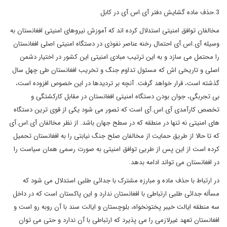
3.حذف ماده گشایش دفتر آی.اس.آی در کابل
مخالفان توافق امنیتی استدلال کرده اند که آموزش نیروهای امنیتی افغانستان به
وسیله آی.اس.آی احتمال رخنه عناصر نفوذی در دستگاه امنیتی اصلی افغانستان
را محتمل می سازد و به این ترتیب مبادی امنیتی این کشور در اختیار دشمن
اصلی و تاریخی اش که مسئول تداوم جنگ و تخریب افغانستان طی چهل سال
گذشته است، قرار خواهد گرفت. آنچه بر تردیدها در این خصوص افزوده است،
بی تجربگی، جوان بودن دستگاه امنیتی افغانستان در مقابل کارکشتگی و
تخصص کارآمدی آی.اس.آی است که تصور می شود یکی از قوی ترین دستگاه
های امنیتی نه تنها در منطقه که در سطح جهان باشد. از نظر مخالفان آی.اس.آی
که تا حالا از طریق حمایت از مخالفان صلح جنگ نیابتی را به افغانستان تحمیل
کرده است از این پس از طریی توافق امنیتی به صورت رسمی همان سیاست را
در افغانستان می تواند ادامه بدهد.
در ارتباط با حذف ماده و مبارزه مشترک با جدائی طلبی استدلال می شود که
مسأله جدائی طلبی ارتباطی با افغانستان ندارد و این پاکستان است که در داخل
سه منطقه ایالت خیبر پختونخواه، بلوچستان و ایالت سند با آن روبه رو است و
افغانستان تعهد غیرلازمی را می پذیرد که ارتباطی با آن ندارد و حتی می توان