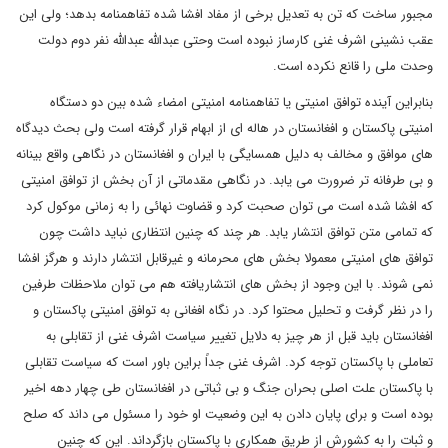
مجبور ساخت که تن به تعدیل برخی از مفاد افشا شده تفاهمنامه بدهد؛ ولی این
عقب نشینی اشرف غنی کارساز نبوده است وحتی عبدالله عبدالله نفر دوم دولت
وحدت ملی را قانع نکرده است.
بنابراین آینده توافق امنیتی یا تفاهمنامه امنیتی امضاء شده بین دو دستگاه
امنیتی پاکستان و افغانستان در هاله ای از ابهام قرار گرفته است ولی بحث دیدگاه
های موافق و مخالف به دلیل همسایگی با ایران و افغانستان در نگاهی واقع بینانه
و بی طرفانه تر ضرورت می یابد. در نگاهی مقدماتی از آن بخش از توافق امنیتی
که افشا شده است می توان صحبت کرد و قضاوت نهائی را به زمانی موکول کرد
که تمامی متن توافق انتشار یابد. هر چند که چنین انتظاری نباید داشت چون
توافق های امنیتی معمولا بخش های محرمانه و غیرقابل انتشار دارند و هرگز افشا
نمی شوند. با این وجود از بخش های انتشاریافته هم می توان ملاحظات طرفین
را در نظر گرفت و تحلیل محتوا کرد. در نگاه افغانی به توافق امنیتی پاکستان و
افغانستان باید قبل از هر چیز به دلایل تغییر سیاست اشرف غنی از تقابلی به
تعاملی با پاکستان توجه کرد. اشرف غنی جداً براین باور است که سیاست تقابلی
با پاکستان علت اصلی بحران جنگ و بی ثباتی در افغانستان طی چهار دهه اخیر
بوده است و برای پایان دادن به این وضعیت او خود را مسئول می داند که صلح
و ثبات را به کشورش از طریق همکاری با پاکستان بازگرداند. این که چنین