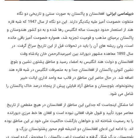
دیپلماسی ایرانی:
افغانستان و پاکستان به صورت سنتی و تاریخی دو نگاه
متفاوت خصومت آمیز علیه یکدیگر دارند. این دو نگاه از سال 1947 که شبه قاره
هند از استعمار حدود دویست ساله انگلیس رها شده و به دو کشور هندوستان و
پاکستان برمبنای مذهب و قومیت تجزیه شد، همواره خصومت آمیز باقی مانده
است، ولی ریشه های آن را باید در تحولات قبل از این تاریخ سراغ گرفت. در
سال 1893 معاهده مشهور دیوراند بین امیرعبدالرحمن خان پادشاه وقت
افغانستان و دولت هند انگلیس به امضاء رسید و مناطق پشتون نشین و بلوچ
نشین کنونی پاکستان از افغانستان جدا و به متصرفات انگلیس در شبه قاره هند
اضافه شد. در حال حاضر این مناطق در قالب سه واحد اداری ایالت خیبر
پختونخواه، بلوچستان و مناطق آزاد قبایلی پیش از پنجاه درصد خاک پاکستان را
شامل می شود.
اما مشکل اینجاست که جدایی این مناطق از افغانستان در هیچ مقطعی از تاریخ
معاصر مورد تأیید و قبول طرف افغانی نبوده است و افغان ها خط مرزی دیورانده
را به رسمیت شناخته اند و خواهان بازگشت حاکمیت ملی خود بر این مناطق بوده
اند. با ادامه این ادعای افغانستان دو اندیشه قوم محور پشتونستان بزرگ و
بلوچستان بزرگ شکل گرفته و تمامیت ارضی پاکستان را مخدوش کرده است. در