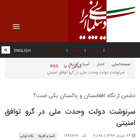
Toggle
vigation
صفحه نخست
درباره ما
عضویت
پیوند ها
ENGLISH
صفحه‌اصلی
اخبار
آسیا و آفریقا
تماس با ما
RSS
سرنوشت دولت وحدت ملی در گرو توافق امنیتی
دشمن از نگاه افغانستان و پاکستان یکی است؟
سرنوشت دولت وحدت ملی در گرو توافق
امنیتی
۲۶ خرداد ۱۳۹۴ | ۲۰:۴۸
کد : ۱۹۴۸۷۲۷
آسیا و آفریقا
نگاه ایرانی