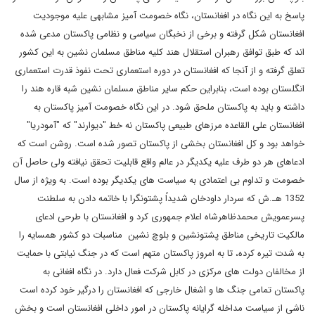
پاسخ به این نگاه در افغانستان، نگاه خصومت آمیز مشابهی علیه موجودیت
افغانستان شکل گرفته و برخی از نخبگان سیاسی و نظامی پاکستان مدعی شده
اند که طبق توافق رهبران استقلال هند کلیه مناطق مسلمان نشین به این کشور
تعلق گرفته و از آنجا که افغانستان در دوره استعماری تحت نفوذ قدرت استعماری
انگلستان بوده است، بنابراین حکم سایر مناطق مسلمان نشین شبه قاره هند را
داشته و باید به پاکستان ملحق شود. در این نگاه خصومت آمیز پاکستان به
افغانستان علی القاعده مرزهای طبیعی پاکستان نه خط "دیوارند" که "آمودریا"
خواهد بود و کل افغانستان بخشی از پاکستان تصور شده است. روشن است که
ادعاهای هر دو طرف علیه یکدیگر در عالم واقع قابلیت تحقق نیافته ولی حاصل آن
خصومت و تداوم بی اعتمادی به سیاست های یکدیگر بوده است. به ویژه از سال
1352 هـ.ش که سردار داودخان شدیداً پشتونگرا با خاتمه دادن به سلطنت
پسرعمویش محمدظاهرشاه اعلام جمهوری کرد و افغانستان با طرحی ادعای
مالکیت تاریخی مناطق پشتونشین و بلوچ نشین مناسبات دو کشور همسایه را
به شدت تیره کرده، تا به امروز پاکستان متهم است که در جنگ نیابتی با حمایت
از مخالفان دولت های مرکزی در کابل شرکت فعال دارد. در نگاه افغانی به
پاکستان تمامی جنگ ها و اشغال خارجی که افغانستان را درگیر خود کرده است
ناشی از سیاست مداخله گرایانه پاکستان در امور داخلی افغانستان است و بخش