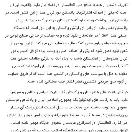
تعریف دشمن از هند با منافع ملی افغانستان در تضاد قرار دارد. واقعیت نیز آن
است که یکی از اهداف اشتراتژیک پاکستان دور کردن هند از این کشور است. در
پاکستان این برداشت وجود دارد که هندوستان در تحریک تجزیه طلبی در
پاکستان نقش دارد. آی.اس.آی ارتش پاکستان به این باور است که دستگاه
امنیتی هند "
Raw
" در افغانستان نفوذ کرده و به حمایت از جدائی طلبان قومی در
خیبرپختونخواه و بلوچستان کمک مالی و تسلیحاتی می کند. از این رو دور از
ذهن نباید تصور شود که یکی از اهداف اصلی و پشت پرده توافق امنیتی، دور
کردن هندوستان از افغانستان باشد؛ به ویژه آنکه به تازگی مقامات امنیتی هند
آشکارا صحبت از سیاست تروریسم علیه تروریسم به میان آورده اند که نوعی
مقابله به مثل با سیاست های پاکستان در کشمیر هند است که از طریق حمایت
از گروه های چریکی کشمیری نظیر لشکر طیبه عملیاتی شده است.
در کنار رقابت های هندوستان و پاکستان که ماهیت سیاسی- نظامی و سرزمینی
دارد، باید به رقابت های ایدئولوژیک جمهوری اسلامی ایران و پادشاهی عربستان
سعودی هم توجه داشت. این رقابت ها به دلیل اهمیت ایدئولوژیک آن بسیار
پیچیده شده و در سطح کلی تر منطقه خاورمیانه و جنوب آسیا خود را به نمایش
می گذارد. افغانستان در استراتژی عربستان سعودی جایگاه مهمی یافته است.
توافق یکصد میلیون دلاری ساخت دانشگاه اسلامی ملک عبدالله در کابل که در