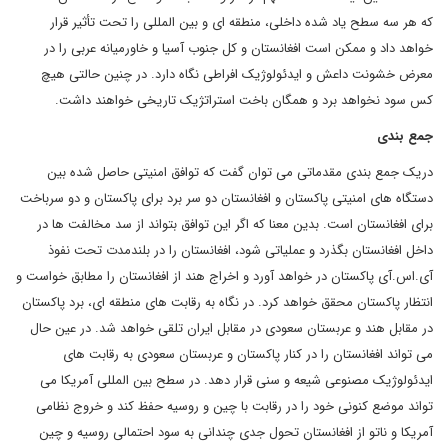
که هر سه سطح یاد شده داخلی، منطقه ای و بین المللی را تحت تأثیر قرار
خواهد داد و ممکن است افغانستان و کل جنوب آسیا و خاورمیانه عربی را در
معرض خشونت داعش و ایدئولوژیک افراطی نگاه دارد. در چنین حالتی هیچ
کس سود نخواهد برد و همگان باخت استراتژیک تاریخی خواهند داشت.
جمع بندی
دریک جمع بندی مقدماتی می توان گفت که توافق امنیتی حاصل شده بین
دستگاه های امنیتی پاکستان و افغانستان دو سر برد برای پاکستان و دو سرباخت
برای افغانستان است. بدین معنا که اگر این توافق بتواند از سد مخالفت ها در
داخل افغانستان بگذرد و عملیاتی شود، افغانستان را در بلندمدت تحت نفوذ
آی.اس.آی پاکستان در خواهد آورد و اخراج هند از افغانستان را مطابق خواست و
انتظار پاکستان محقق خواهد کرد. در نگاه به رقابت های منطقه ای، برد پاکستان
در مقابل هند و عربستان سعودی در مقابل ایران تلقی خواهد شد. در عین حال
می تواند افغانستان را در کنار پاکستان و عربستان سعودی به رقابت های
ایدئولوژیک مصنوعی شیعه و سنی قرار دهد. در سطح بین المللی آمریکا می
تواند موضع کنونی خود را در رقابت با چین و روسیه حفظ کند و خروج نظامی
آمریکا و ناتو از افغانستان تحول جدی چندانی به سود احتمالی روسیه و چین