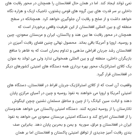
نمی تواند ایجاد کند. اما در همان حال افغانستان را همچنان در محور رقابت های
داخلی بر سر قدرت های بین گروه های قومی پشتون، تاجیک ازبک و هزاره نگاه
خواهد داشت و از صلح و رقابت آن جلوگیری خواهد کرد. همچنانکه در سطح
منطقه ای و بین المللی افغانستان از این ظرفیت واقعی برخوردار است که
همچنان در محور رقابت ها بین هند و پاکستان، ایران و عربستان سعودی، چین
و روسیه، اروپا و آمریکا باقی بماند. محصول نهائی چنین فضای رقابت آمیزی در
افغانستان رشد جریان افراطی مذهبی و تداوم بحران است که به ظاهر با منافع
بازیگران داخلی، منطقه ای و بین المللی همخوانی ندارد ولی می تواند به عنوان
یک کالای استراتژیک محور بهره برداری همه دستگاه های امنیتی کشورهای دیگر
در افغانستان قرار گیرد.
واقعیت آن است که از کالای استراتژیک جریان افراط در افغانستان، دستگاه های
امنیتی آمریکا و اروپا می خواهند به نفوذ روسیه و چین در آسیای مرکزی پایان
دهند و ایالت سین کیانگ را از چین و مناطق مسلمان نشنین چچن اینگوش
تاتارستان را از روسیه تجزیه کنند. دستگاه امنیتی پاکستان می خواهد هندوستان
را از افغانستان اخراج کند و دستگاه امنیتی عربستان سعودی می خواهد به نفوذ
ایران در افغانستان و عراق، سوریه و یمن و بحرین پایان دهد. بنابراین صف
بندی رقابت آمیز جدیدی از توافق امنیتی پاکستان و افغانستان اما بر همان