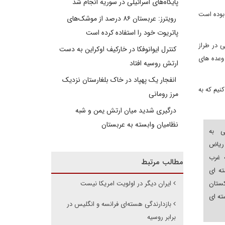
پایگاه‌های اسرائیلی در سوریه انجام شد
 بوده است
رویترز: عربستان ۸۶ درصد از موشک‌های
پاتریوت خود را استفاده کرده است
ی در طراز
کنترل ایوانوفکا در خارکیف اوکراین به دست
وعده های
ارتش روسیه افتاد
انفجار یک پهپاد در خاک بلغارستان نزدیک
نیم که به
مرز رومانی
درگیری شدید میان ارتش یمن و شبه
نظامیان وابسته به عربستان
ی به
 ریاض
 غرب
مطالب مرتبط
ته ای
کستان
ایران دیگر در اولویت امریکا نیست
ته ای
بازدارندگی هسته‌ای فرانسه و انگلیس در
برابر روسیه