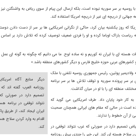
با روسیه بر سر سوریه نبوده است، بلکه ارسال این پیام از سوی ریاض به واشنگتن نیز
 جهانی از دریچه ای غیر از دریچه امریکا استفاده کند.
ریکا که روز یکشنبه بیان کرد، حاکی از نگرانی امریکایی ها بر سر از دست دادن دوست
 ریاست باراک اوباما کرده و او را فردی ضعیف توصیف کرده که تلاش دارد بر اساس 
 هسته ای با ایران نه کوریم و نه ساده لوح. ما می دانیم که چگونه به گونه ای عمل ک
 و کشورهای عربی حوزه خلیج فارس و دیگر کشورهای منطقه باشد.»
ه ولادیمیر پوتین، رئیس جمهوری روسیه تلفنی با ملک
دیگر منابع آگاه امریکای
ی بر سر پرونده سوریه و توقف تلاش ها بر سر برنامه
روزنامه العرب گفته اند که
مختلف منطقه ای را با او در میان گذاشت.
تصمیم دارد در صورتی که
فقی در ژنو به کار خود پایان داد. طرف امریکایی می گوید که
نتواند توقفی در برنامه هس
نکرده است در حالی که مقام های ایرانی همچنان صحبت
ایران ایجاد کند، از طریق پا
از آن خطوط را ندارند.
اقدام به وارد کردن سلاح هس
 ریاض تصمیم دارد در صورتی که غرب نتواند توقفی در
کند.
کردن سلاح هسته ای کند. این خبر را چندی پیش روزنامه