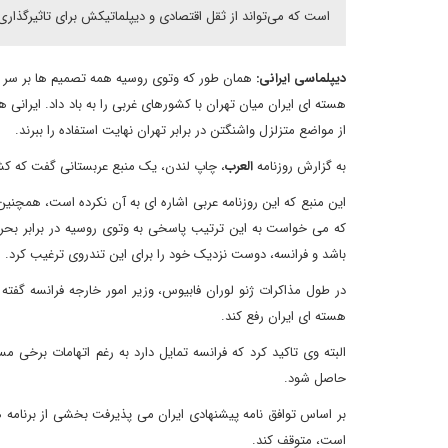
است که می‌تواند از ثقل اقتصادی و دیپلماتیکش برای تاثیرگذاری ب
دیپلماسی ایرانی:
همان طور که وتوی روسیه همه تصمیم ها بر سر سور
هسته ای ایران میان تهران با کشورهای غربی را به باد داد. ایرانی ه
از مواضع متزلزل واشنگتن در برابر تهران نهایت استفاده را ببرند.
به گزارش روزنامه
العرب
، چاپ لندن، یک منبع عربستانی گفت که کشورش با قدر
این منبع که این روزنامه عربی اشاره ای به آن نکرده است، همچنی
که می خواست به این ترتیب پاسخی به وتوی روسیه در برابر بحرا
باشد و فرانسه، دوست نزدیک خود را برای این تندروی ترغیب کرد.
در طول مذاکرات ژنو لوران فابیوس، وزیر امور خارجه فرانسه گفته ب
هسته ای ایران رفع کند.
البته وی تاکید کرد که فرانسه تمایل دارد به رغم اتهامات برخی
حاصل شود.
بر اساس توافق نامه پیشنهادی ایران می پذیرفت بخشی از برنامه 
است، متوقف کند.