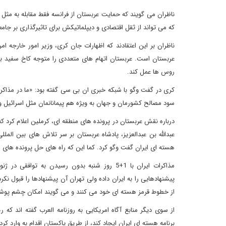
ناظران می گویند که حمایت عربستان از فرانسه فقط مقابله به مثل 
که می تواند از ثقل اقتصادی و دیپلماتیکش برای تاثیرگذاری بر جامعه
ناظران بر این اعتقادند که اظهارات جان کری، وزیر امور خارجه ام
عربستان است. عربستان اتهام های متعددی را متوجه کاخ سفید به
روس ها عمل کند.
کری در گفت وگو با شبکه خبری ان بی سی گفته بود: «ما در مذاکرات
سود مصالح کشورمان و جهان به ویژه هم پیمانانمان مثل اسرائیل
درباره نقش عربستان در پرونده های منطقه ای، کرملین اعلام کرد ک
عبدالله بن عبدالعزیز، پادشاه عربستان بر سر تلاش های بین الملل
هسته ای ایران گفت وگو کرد. کما این که راه های حل پرونده های 
مذاکرات ایران با 1+5 روز شنبه بدون رسیدن به توا
پیشنهادهایی را به ایران داده ولی تهران آن پیشنهادها را قبول 
از خطوط قرمز هسته ای خود می کنند و می گویند امکان چشم پوشی 
از سوی دیگر منابع آگاه امریکایی به روزنامه العرب گفته اند که
برنامه هسته ای ایران ایجاد کند، از طریق پاکستان اقدام به وارد 