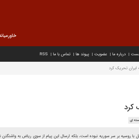
خاورمیانه
خست
درباره ما
عضویت
پیوند ها
تماس با ما
RSS
 ایران تحریک کرد
 کرد
سته ای
ل با روسیه بر سر سوریه نبوده است، بلکه ارسال این پیام از سوی ریاض به واشنگتن نی