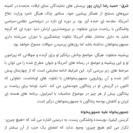
شرق- حمید رضا آریان پور:
پرسش های نمایندگان سنای ایالات متحده در کمیته
نیروهای مسلح از همکار پیشین خود، سناتور چاک هیگل نامزد وزارت دفاع
آمریکا، مقدمه ای خنده آور بود بر دوره ای تازه در دیپلماسی نظامی-سیاسی
واشنگتن با ریاست مردی متفاوت بر نیرومندترین ارتش دنیا. دوره ای که گرچه
شاید به دلیل ساختار نظام آمریکا تفاوت چشمگیری با دوران سررشته داری
جمهوریخواهان نداشته باشد اما روزهای پرسیدن سوالات ممنوع خواهد بود.
پیشینه متفاوت هیگل، مواضع چالش برانگیز او برای آینده و سوالاتی که پیرامون
او و این پیشینه و موضع در رسانه های آمریکا و جهان مطرح شده را می توان با
سرخط های زیر بررسی کرد. این شرایط ادامه نمایشی است که از چهارسال پیش
آغاز شده و آن رویارویی جمهوریخواهان با تفاوت های اوباماست. تفاوتی که
اکنون در گزینش او در پنتاگون خودنمایی می کند. نامزد اوباما برای ریاست بر
پنتاگون بیش از هر چیز در موضوع مناسبات با اسراییل، برنامه های هسته ای
ایران و کاهش بودجه پنتاگون با جمهوریخواهان درگیر است.
جمهوریخواه علیه جمهوریخواه
کریس کیلیزا، نویسنده واشنگتن پست، به درستی اشاره می کند که «هیچ چیزی-
تکرار می کنم هیچ چیزی- وجود ندارد که اعضای یک حزب از آن بیشتر از