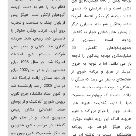
بودجه بیش از 640 میلیارددلاری این
نظام رزم را هم به دست آورده،
کشور است و در شرایطی که کسری
گروهبان ارتش است. هیگل پس
شدید بودجه گریبانگیر اقتصاد آمریکا
از پایان جنگ به سیاست و تجارت
شده، پنتاگون هم مانند بسیاری دیگر
روی آورد. شرکت ونگارد سلولار را
از بخش های دولتی ناچار به کاهش
تاسیس کرد، رییس بانک سرمایه
بودجه است. بسیاری از
گذاری مک کارتی و مدیر عامل
جمهوریخواهان کاهش 55
شرکت سیستم های اطلاعات
میلیارددلاری بودجه پنتاگون را فاجعه
آمریکا شد. در سال 1996 برای
بار می دانند، اما با توجه به خروج
نخستین بار و در سال2002 برای
آمریکا از عراق و برنامه خروج از
بار دوم سناتور ایالت نبراسکا شد.
افغانستان به نظر می رسد که هیگل با
در سال 2008 از سنا بازنشسته شد
مشکلی در بودجه مواجه نخواهد شد.
و اکنون استاد دانشگاه جرج تاون،
ایالات متحده که چهاردرصد جمعیت
رییس شورای آتلانتیک و از روسای
دنیا را دارد، 42درصد هزینه های
هیات اطلاعاتی مشاور رییس
نظامی جهان را خرج می کند و تغییر
جمهوری است. او در سال های
هرچند اندک این رویه تفاوت دیگری
گذشته در مراسم جشن هالووین
برای هیگل خواهد بود. روزنامه
به شکل شخصیت هایی چون جو
هافتینگتون پست در نوشته ای می