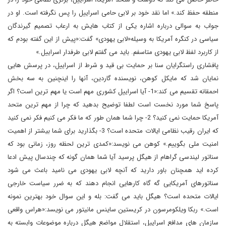
منطقه حفظ کند.» اما نقد خود بر لابی حامی اسراییل را پس نگرفته است. او در
جواب به سوالی درباره اشاره یکی از کتاب هایش به ارعاب تصمیم گیرندگان
سیاسی در کنگره آمریکا به وسیله«لابی یهودی» گفت:«پیش از این گفته بودم که
از کاربرد لفظ لابی یهودی متاسفم. باید می گفتم لابی طرفدار اسراییل.»
پافشاری راستگرایان سنا بر حمایت بی قید و شرط از اسراییل، در پرسش هایی
نمایان شد که مایکل کوهن، نویسنده گاردین، آنها را اینچنین به سه بخش
احمقانه تقسیم می کند:«1- آیا اسراییل کشوری مهم است یا مهم ترین است؟ اگر
پاسخ شما مورد نخست است لطفا توضیح بدهید که چرا از مهم ترین متحد
آمریکا حمایت نمی کنید؟ 2- چرا شما همان طور که ما فکر می کنیم فکر نمی کنید
که ایران رقیب نظامی ایالات متحده است؟ 3- بگذارید برای شما بیشتر از اهمیت
امنیت ملی بگوییم.» کوهن می نویسد:«کمدی ترین لحظه روز، زمانی بود که
سناتور لیندسی گراهام از هیگل پرسید آیا شما همان گونه که چندسال پیش ادعا
کرده اید همچنان باور دارید که آنچه لابی یهودی می نامید باعث می شود
سناتورهای آمریکایی گه گاه کارهایی انجام دهند که به ضرر سیاست خارجی
ایالات متحده است؟ هیگل باید می گفت: بله و این سوال خود بهترین نمونه
است.» ربکا ویلکومرسون در کریستین ساینس مانیتور می نویسد:«هراس واقعی
سازمان های مدافع اسراییل، استقلال مواضع هیگل درباره موضوعات وابسته به