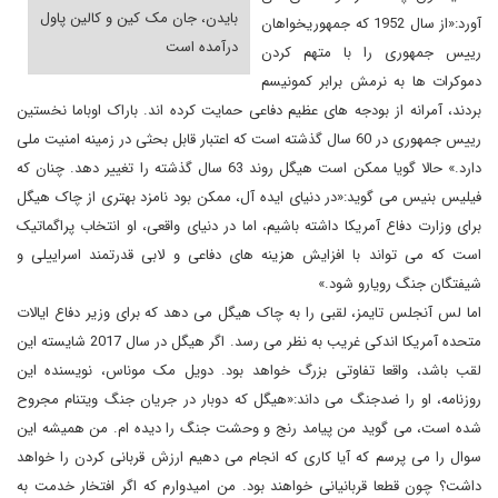
بایدن، جان مک کین و کالین پاول
آورد:«از سال 1952 که جمهوریخواهان
درآمده است
رییس جمهوری را با متهم کردن
دموکرات ها به نرمش برابر کمونیسم
بردند، آمرانه از بودجه های عظیم دفاعی حمایت کرده اند. باراک اوباما نخستین
رییس جمهوری در 60 سال گذشته است که اعتبار قابل بحثی در زمینه امنیت ملی
دارد.» حالا گویا ممکن است هیگل روند 63 سال گذشته را تغییر دهد. چنان که
فیلیس بنیس می گوید:«در دنیای ایده آل، ممکن بود نامزد بهتری از چاک هیگل
برای وزارت دفاع آمریکا داشته باشیم، اما در دنیای واقعی، او انتخاب پراگماتیک
است که می تواند با افزایش هزینه های دفاعی و لابی قدرتمند اسراییلی و
شیفتگان جنگ رویارو شود.»
اما لس آنجلس تایمز، لقبی را به چاک هیگل می دهد که برای وزیر دفاع ایالات
متحده آمریکا اندکی غریب به نظر می رسد. اگر هیگل در سال 2017 شایسته این
لقب باشد، واقعا تفاوتی بزرگ خواهد بود. دویل مک موناس، نویسنده این
روزنامه، او را ضدجنگ می داند:«هیگل که دوبار در جریان جنگ ویتنام مجروح
شده است، می گوید من پیامد رنج و وحشت جنگ را دیده ام. من همیشه این
سوال را می پرسم که آیا کاری که انجام می دهیم ارزش قربانی کردن را خواهد
داشت؟ چون قطعا قربانیانی خواهند بود. من امیدوارم که اگر افتخار خدمت به