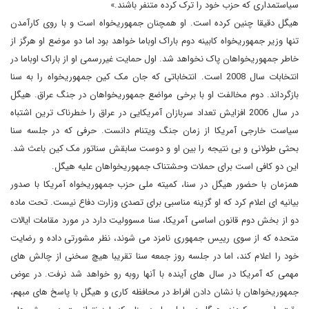
سیاستمداری که حزب خود را ترک کرده متنفر باشند.»
هیگل دقیقا چنین کرده است. او همچنان جمهوریخواه است و با روی کارآمدن
تنها وزیر جمهوریخواه کابینه دوم باراک اوباما خواهد بود اما دو موضع او هرگز از
خاطر جمهوریخواهان پاک نخواهد شد. اول حمایت غیررسمی او از باراک اوباما در
انتخابات سال 2008 است. انتخاباتی که جان مک کین جمهوریخواه را به سنا
بازگرداند. دوم مخالفت او با برخی مواضع جمهوریخواهان در جنگ عراق. هیگل
در سال 2006 افزایش تعداد سربازان آمریکایی در عراق را خطرناک ترین اشتباه
سیاست خارجی آمریکا از زمان جنگ ویتنام دانست. حرفی که در جلسه سنا
بحثی طولانی و بی نتیجه را بین او و دوست سابقش سناتور مک کین باعث شد.
این دو کافی است برای حملات وحشتناک جمهوریخواهان علیه هیگل.
همزمان با حضور هیگل در سنا، کمیته ملی حزب جمهوریخواه آمریکا با صدور
بیانیه ای اعلام کرد که او گزینه مناسبی برای تصدی وزارت دفاع نیست. تحت ماده
دو از بخش دوم قانون اساسی آمریکا، سنا مسوولیت دارد در مورد مقامات ایالات
متحده که از سوی رییس جمهوری نامزد می شوند، نظر مشورتی داده و رضایت
خود را اعلام کند، اما در جلسه روز جمعه سنا تقریبا هیچ سخنی از چالش های
مهمی که آمریکا در سال های آینده با آنها روبه رو خواهد شد نرفت. در عوض
جمهوریخواهان با نشان دادن افراط در محافظه کاری و هیگل با پاسخ های مبهم،