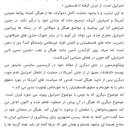
اسراییل است، از ایران گرفته تا فلسطین.»
به این ترتیب و با وجود حمایت کامل دموکرات ها از هیگل کمیته روابط عمومی
آمریکا و اسراییل، آیپک، ترجیح داده که چندان خود را درگیر نکند. در چنین
شرایطی آیا این پیشینه و مواضع هیگل و سوالاتی که در رسانه ها پیرامون
اسراییل مطرح شده، می تواند تل آویو را در برابر شهرک سازی های غیرقانونی،
تخریب خانه های فلسطینیان و کشتن افراد غیرنظامی پاسخگو کند؟ دور از ذهن
است اما صرف روی کارآمدن کسی مانند هیگل و عقب نشینی نسبی لابی
اسراییلی گام خوبی در فضای سیاسی آمریکاست.
ویلکومرسون در جای دیگری از مقاله خود در کریستین ساینس مانیتور می
نویسد:«انتقادات عمیق تر از نقش آمریکا در حمایت از اشغال اسراییل قدم خوب
دیگری پس از تایید هیگل است؛ قدمی که سیاست های آمریکا در مورد حقوق
بشر را به طورعام و حقوق فلسطینیان را به طورخاص اولویت بندی می کند.»
اما موضوع دیگری که به نوعی با موضوع اسراییل پیوند می خورد ایران است.
موضوع دیگری که هیگل در آن پیش تر متفاوت ظاهر شده و اکنون تلاش می
کند جمهوریخواهان را مطمئن از برخورد با تهران کند. هیگل در سخنان خود در
سنا گفت:«من کاملا به هدف رییس جمهوری برای پیشگیری از دستیابی ایران به
سلاح هسته ای متعهد هستم و همان طور که بارها گفته ام، باید همه گزینه ها را