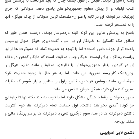
وقت را سپری کردند. هیگل در طول جلسه چنان که باید نتوانست به پرسش های
اغلب ابلهانه و از پیش معلوم جمهوریخواهان پاسخ دهد. سوالاتی که جرج
زورنیک، در نوشته ای در تایم با عنوان«مضحک ترین سوالات از چاک هیگل» آنها
را به تمسخر گرفته است.
پاسخ به پرسش هایی این گونه البته دردسرساز بودند، درست همان طور که
سناتور مک کاسکیل به خبرنگار ان بی سی، گفت:«برای هیگل سوال پرسیدن
راحت تر از جواب دادن است.» اما با توجه به حمایت تمام قد دموکرات ها از او،
ریاست پنتاگون برای اوست. هیگل چنان متفاوت است که مایکل کوهن در مقاله
ای در گاردین رفتار جمهوریخواهان با نظرهای متفاوتی مانند عقاید هیگل را
نوعی«مک کارتیسم مدرن» می داند، اما به هر حال با وجود حمایت افراد
سرشناسی مانند توماس فریدمن، کالین پاول و سناتور چارلز شومر که نظرات
تعیین کننده ای دارد، هیگل خوش شانس می ماند.
جمهوریخواهان واقعا با هیگل مشکل دارند اما با توجه به چند نکته نهایتا چاره ای
جز کوتاه آمدن نخواهند داشت. اول حمایت تمام دموکرات ها، دوم اکثریت
داشتن دموکرات ها در سنا، سوم درگیری کافی با دموکرات ها بر سر پرتگاه مالی و
سقف بودجه.
دشمن لابی اسراییلی