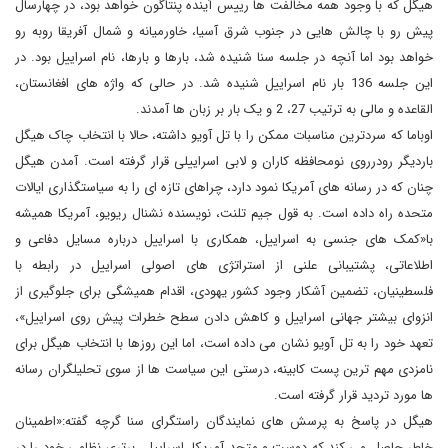
هیگل که با وجود همه مخالفت ها رییس آینده پنتاگون خواهد بود، در چهارسال
پیش رو با چالش هایی در جنوب شرق آسیا، خاورمیانه و شمال آفریقا روبه رو
خواهد بود اما آنچه در جلسه سنا شنیده شد، بارها و بارها، نام اسراییل بود. در
این جلسه 136 بار نام اسراییل شنیده شد. در حالی که واژه های افغانستان،
القاعده و مالی به ترتیب 27، 2 و یک بار بر زبان ها آمدند.
اوباما که سردترین مناسبات ممکن را با تل آویو داشته، حالا با انتخاب چاک هیگل
باردیگر رودرروی نومحافظه کاران و لابی اسراییلی قرار گرفته است. آمدن هیگل
چنان که در رسانه های آمریکا نمود دارد، چراهای تازه ای را به سیاستگذاری ایالات
متحده راه داده است. به قول جیم تلنت، نویسنده نشنال ریویو، آمریکا همیشه
با«کمک های جنسی به اسراییل، همکاری با اسراییل درباره مسایل دفاعی و
اطلاعاتی، پشتیبانی علنی از استراتژی های اصولی اسراییل در رابطه با
فلسطینیان، تضمین آشکار وجود کشور یهودی، اقدام همیشگی برای جلوگیری از
انزوای بیشتر جهانی اسراییل و کاهش دادن سطح خطرات پیش روی اسراییل»،
تعهد خود را به تل آویو نشان می داده است، اما این روزها با انتخاب هیگل برای
نامزدی مهم ترین پست کابینه، درستی این سیاست ها از سوی تحلیلگران رسانه
ها مورد تردید قرار گرفته است.
هیگل در پاسخ به پرسش های نمایندگان راستگرای سنا گرچه گفته:«اطمینان
خاطر حاصل می کند که دوست و متحد آمریکا، اسراییل، برتری نظامی خود را در