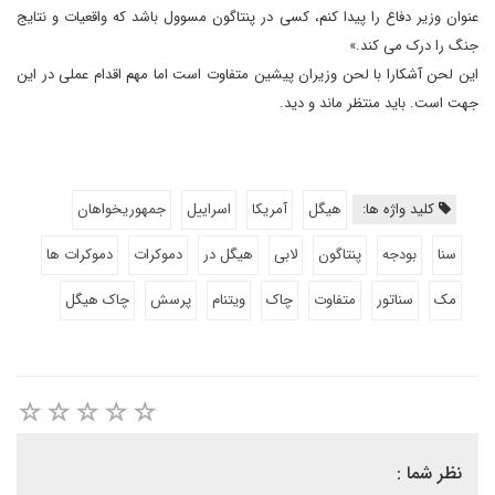
عنوان وزیر دفاع را پیدا کنم، کسی در پنتاگون مسوول باشد که واقعیات و نتایج
جنگ را درک می کند.»
این لحن آشکارا با لحن وزیران پیشین متفاوت است اما مهم اقدام عملی در این
جهت است. باید منتظر ماند و دید.
کلید واژه ها:
هیگل
آمریکا
اسراییل
جمهوریخواهان
سنا
بودجه
پنتاگون
لابی
هیگل در
دموکرات
دموکرات ها
مک
سناتور
متفاوت
چاک
ویتنام
پرسش
چاک هیگل
نظر شما :