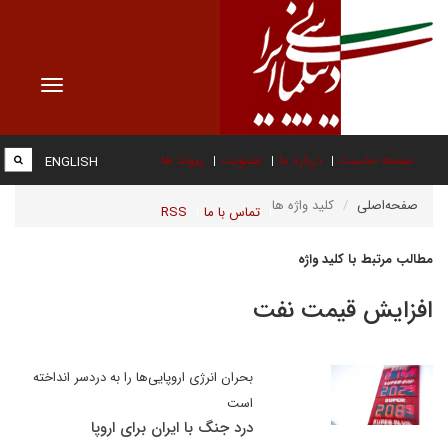
Toggle
vigation
صفحه نخست
درباره ما
عضویت
پیوند ها
ENGLISH
صفحه‌اصلی
کلید واژه ها
تماس با ما
RSS
مطالب مرتبط با کلید واژه
افزایش قیمت نفت
بحران انرژی اروپایی‌ها را به دردسر انداخته
است
درد جنگ با ایران برای اروپا