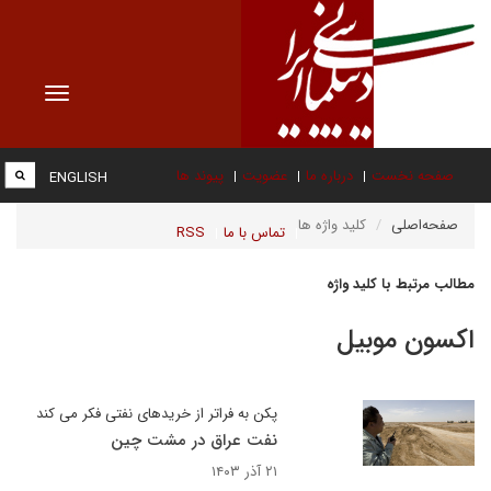
Toggle
vigation
صفحه نخست
درباره ما
عضویت
پیوند ها
ENGLISH
صفحه‌اصلی
کلید واژه ها
تماس با ما
RSS
مطالب مرتبط با کلید واژه
اکسون موبیل
پکن به فراتر از خریدهای نفتی فکر می کند
نفت عراق در مشت چین
۲۱ آذر ۱۴۰۳