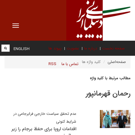
Toggle
vigation
صفحه نخست
درباره ما
عضویت
پیوند ها
ENGLISH
صفحه‌اصلی
کلید واژه ها
تماس با ما
RSS
مطالب مرتبط با کلید واژه
رحمان قهرمانپور
عدم تحقق سیاست خارجی فرابرجامی در
شرایط کنونی
اقدامات اروپا برای حفظ برجام را زیر