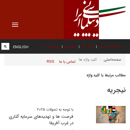
Toggle
vigation
صفحه نخست
درباره ما
عضویت
پیوند ها
ENGLISH
صفحه‌اصلی
کلید واژه ها
تماس با ما
RSS
مطالب مرتبط با کلید واژه
نیجریه
با توجه به تحولات ۲۰۲۵
فرصت ها و تهدیدهای سرمایه گذاری
در غرب آفریقا